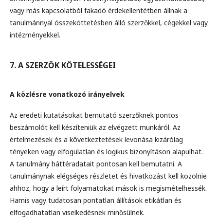
vagy más kapcsolatból fakadó érdekellentétben állnak a
tanulmánnyal összeköttetésben álló szerzőkkel, cégekkel vagy
intézményekkel.
7. A SZERZŐK KÖTELESSÉGEI
A közlésre vonatkozó irányelvek
Az eredeti kutatásokat bemutató szerzőknek pontos
beszámolót kell készíteniük az elvégzett munkáról. Az
értelmezések és a következtetések levonása kizárólag
tényeken vagy elfogulatlan és logikus bizonyításon alapulhat.
A tanulmány háttéradatait pontosan kell bemutatni. A
tanulmánynak elégséges részletet és hivatkozást kell közölnie
ahhoz, hogy a leírt folyamatokat mások is megismételhessék.
Hamis vagy tudatosan pontatlan állítások etikátlan és
elfogadhatatlan viselkedésnek minősülnek.