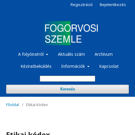
Regisztráció
Bejelentkezés
A folyóiratról
Aktuális szám
Archívum
Kéziratbeküldés
Információk
Kapcsolat
Keresés
Főoldal
/
Etikai kódex
Etikai kódex