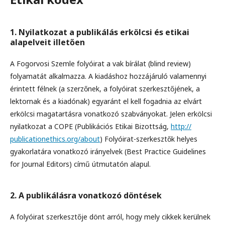
1. Nyilatkozat a publikálás erkölcsi és etikai
alapelveit illetően
A Fogorvosi Szemle folyóirat a vak bírálat (blind review)
folyamatát alkalmazza. A kiadáshoz hozzájáruló valamennyi
érintett félnek (a szerzőnek, a folyóirat szerkesztőjének, a
lektornak és a kiadónak) egyaránt el kell fogadnia az elvárt
erkölcsi magatartásra vonatkozó szabványokat. Jelen erkölcsi
nyilatkozat a COPE (Publikációs Etikai Bizottság,
http://
publicationethics.org/about
) Folyóirat-szerkesztők helyes
gyakorlatára vonatkozó irányelvek (Best Practice Guidelines
for Journal Editors) című útmutatón alapul.
2. A publikálásra vonatkozó döntések
A folyóirat szerkesztője dönt arról, hogy mely cikkek kerülnek