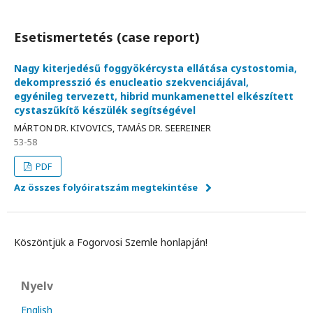
Esetismertetés (case report)
Nagy kiterjedésű foggyökércysta ellátása cystostomia,
dekompresszió és enucleatio szekvenciájával,
egyénileg tervezett, hibrid munkamenettel elkészített
cystaszűkítő készülék segítségével
MÁRTON DR. KIVOVICS, TAMÁS DR. SEEREINER
53-58
PDF
Az összes folyóiratszám megtekintése
Köszöntjük a Fogorvosi Szemle honlapján!
Nyelv
English