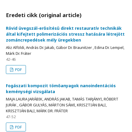
Eredeti cikk (original article)
Rövid üvegszál-erősítésű direkt restauratív technikák
által kifejtett polimerizációs stressz hatására létrejött
zománcrepedések mély üregekben
Aliz Alföldi, András Dr. Jakab, Gábor Dr. Braunitzer , Edina Dr. Lempel,
Márk Dr. Fráter
42-46
PDF
Fogászati kompozit tömőanyagok nanoindentációs
keménységi vizsgálata
MAJA LAURA JARÁBIK, ANDRÁS JAKAB, TAMÁS TARJÁNYI, RÓBERT
JURÁK , GÁBOR GULYÁS, MÁRTON SÁMI, KRISZTIÁN BALI,
KRISZTIÁN BALI, MÁRK DR. FRÁTER
47-52
PDF