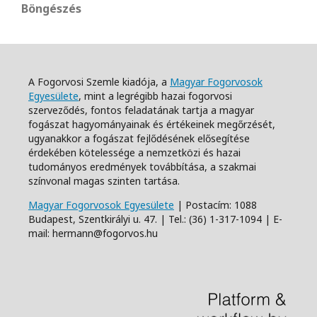
Böngészés
A Fogorvosi Szemle kiadója, a
Magyar Fogorvosok
Egyesülete
, mint a legrégibb hazai fogorvosi
szerveződés, fontos feladatának tartja a magyar
fogászat hagyományainak és értékeinek megőrzését,
ugyanakkor a fogászat fejlődésének elősegítése
érdekében kötelessége a nemzetközi és hazai
tudományos eredmények továbbítása, a szakmai
színvonal magas szinten tartása.
Magyar Fogorvosok Egyesülete
| Postacím: 1088
Budapest, Szentkirályi u. 47. | Tel.: (36) 1-317-1094 | E-
mail: hermann@fogorvos.hu