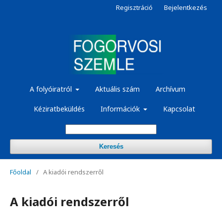
Regisztráció
Bejelentkezés
A folyóiratról
Aktuális szám
Archívum
Kéziratbeküldés
Információk
Kapcsolat
Keresés
Főoldal
/
A kiadói rendszerről
A kiadói rendszerről