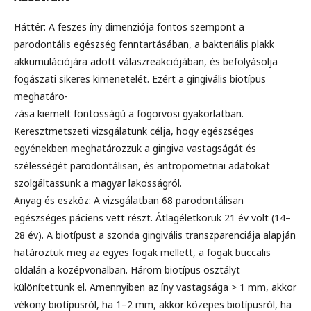
Háttér: A feszes íny dimenziója fontos szempont a
parodontális egészség fenntartásában, a bakteriális plakk
akkumulációjára adott válaszreakciójában, és befolyásolja
fogászati sikeres kimenetelét. Ezért a gingivális biotípus
meghatáro-
zása kiemelt fontosságú a fogorvosi gyakorlatban.
Keresztmetszeti vizsgálatunk célja, hogy egészséges
egyénekben meghatározzuk a gingiva vastagságát és
szélességét parodontálisan, és antropometriai adatokat
szolgáltassunk a magyar lakosságról.
Anyag és eszköz: A vizsgálatban 68 parodontálisan
egészséges páciens vett részt. Átlagéletkoruk 21 év volt (14–
28 év). A biotípust a szonda gingivális transzparenciája alapján
határoztuk meg az egyes fogak mellett, a fogak buccalis
oldalán a középvonalban. Három biotípus osztályt
különítettünk el. Amennyiben az íny vastagsága > 1 mm, akkor
vékony biotípusról, ha 1–2 mm, akkor közepes biotípusról, ha