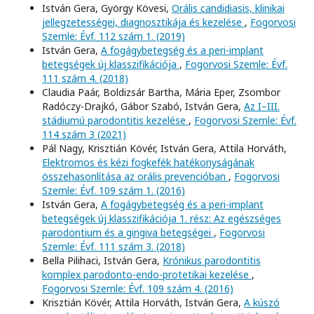
István Gera, György Kövesi,
Orális candidiasis, klinikai
jellegzetességei, diagnosztikája és kezelése
,
Fogorvosi
Szemle: Évf. 112 szám 1. (2019)
István Gera,
A fogágybetegség és a peri-implant
betegségek új klasszifikációja
,
Fogorvosi Szemle: Évf.
111 szám 4. (2018)
Claudia Paár, Boldizsár Bartha, Mária Eper, Zsombor
Radóczy-Drajkó, Gábor Szabó, István Gera,
Az I–III.
stádiumú parodontitis kezelése
,
Fogorvosi Szemle: Évf.
114 szám 3 (2021)
Pál Nagy, Krisztián Kövér, István Gera, Attila Horváth,
Elektromos és kézi fogkefék hatékonyságának
összehasonlítása az orális prevencióban
,
Fogorvosi
Szemle: Évf. 109 szám 1. (2016)
István Gera,
A fogágybetegség és a peri-implant
betegségek új klasszifikációja 1. rész: Az egészséges
parodontium és a gingiva betegségei
,
Fogorvosi
Szemle: Évf. 111 szám 3. (2018)
Bella Pilihaci, István Gera,
Krónikus parodontitis
komplex parodonto-endo-protetikai kezelése
,
Fogorvosi Szemle: Évf. 109 szám 4. (2016)
Krisztián Kövér, Attila Horváth, István Gera,
A kúszó