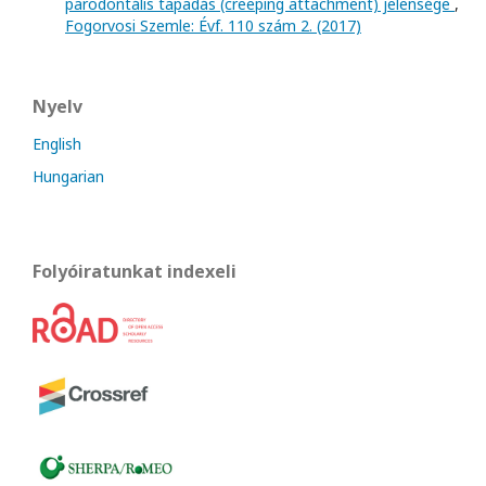
parodontális tapadás (creeping attachment) jelensége
,
Fogorvosi Szemle: Évf. 110 szám 2. (2017)
Nyelv
English
Hungarian
Folyóiratunkat indexeli