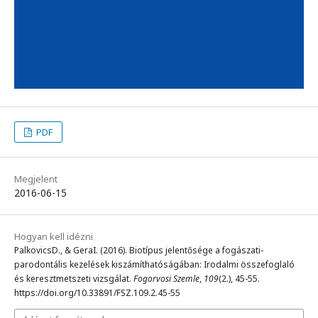
PDF
Megjelent
2016-06-15
Hogyan kell idézni
PalkovicsD., & GeraI. (2016). Biotípus jelentősége a fogászati-
parodontális kezelések kiszámíthatóságában: Irodalmi összefoglaló
és keresztmetszeti vizsgálat.
Fogorvosi Szemle
,
109
(2.), 45-55.
https://doi.org/10.33891/FSZ.109.2.45-55