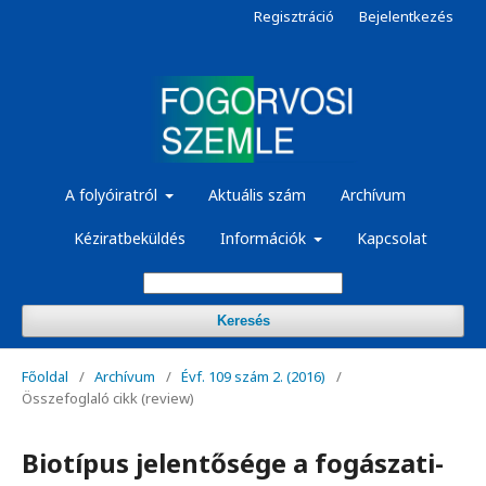
Regisztráció
Bejelentkezés
A folyóiratról
Aktuális szám
Archívum
Kéziratbeküldés
Információk
Kapcsolat
Keresés
Főoldal
/
Archívum
/
Évf. 109 szám 2. (2016)
/
Összefoglaló cikk (review)
Biotípus jelentősége a fogászati-