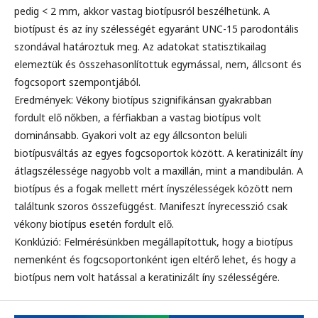
pedig < 2 mm, akkor vastag biotípusról beszélhetünk. A
biotípust és az íny szélességét egyaránt UNC-15 parodontális
szondával határoztuk meg. Az adatokat statisztikailag
elemeztük és összehasonlítottuk egymással, nem, állcsont és
fogcsoport szempontjából.
Eredmények: Vékony biotípus szignifikánsan gyakrabban
fordult elő nőkben, a férfiakban a vastag biotípus volt
dominánsabb. Gyakori volt az egy állcsonton belüli
biotípusváltás az egyes fogcsoportok között. A keratinizált íny
átlagszélessége nagyobb volt a maxillán, mint a mandibulán. A
biotípus és a fogak mellett mért ínyszélességek között nem
találtunk szoros összefüggést. Manifeszt ínyrecesszió csak
vékony biotípus esetén fordult elő.
Konklúzió: Felmérésünkben megállapítottuk, hogy a biotípus
nemenként és fogcsoportonként igen eltérő lehet, és hogy a
biotípus nem volt hatással a keratinizált íny szélességére.