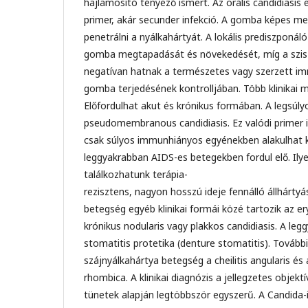
hajlamosító tényező ismert. Az orális candidiasis 
primer, akár secunder infekció. A gomba képes m
penetrálni a nyálkahártyát. A lokális prediszponáló
gomba megtapadását és növekedését, míg a szi
negatívan hatnak a természetes vagy szerzett imm
gomba terjedésének kontrolljában. Több klinikai m
Előfordulhat akut és krónikus formában. A legsúl
pseudomembranous candidiasis. Ez valódi primer i
csak súlyos immunhiányos egyénekben alakulhat ki
leggyakrabban AIDS-es betegekben fordul elő. Ily
találkozhatunk terápia-
rezisztens, nagyon hosszú ideje fennálló állhártyá
betegség egyéb klinikai formái közé tartozik az e
krónikus nodularis vagy plakkos candidiasis. A legg
stomatitis protetika (denture stomatitis). Tovább
szájnyálkahártya betegség a cheilitis angularis és
rhombica. A klinikai diagnózis a jellegzetes objektív
tünetek alapján legtöbbször egyszerű. A Candida-