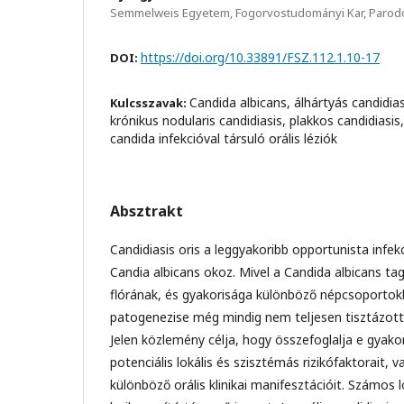
Semmelweis Egyetem, Fogorvostudományi Kar, Parodon
https://doi.org/10.33891/FSZ.112.1.10-17
DOI:
Candida albicans, álhártyás candidia
Kulcsszavak:
krónikus nodularis candidiasis, plakkos candidiasis
candida infekcióval társuló orális léziók
Absztrakt
Candidiasis oris a leggyakoribb opportunista infe
Candia albicans okoz. Mivel a Candida albicans tag
flórának, és gyakorisága különböző népcsoporto
patogenezise még mindig nem teljesen tisztázott
Jelen közlemény célja, hogy összefoglalja e gyakor
potenciális lokális és szisztémás rizikófaktorait, 
különböző orális klinikai manifesztációit. Számos 