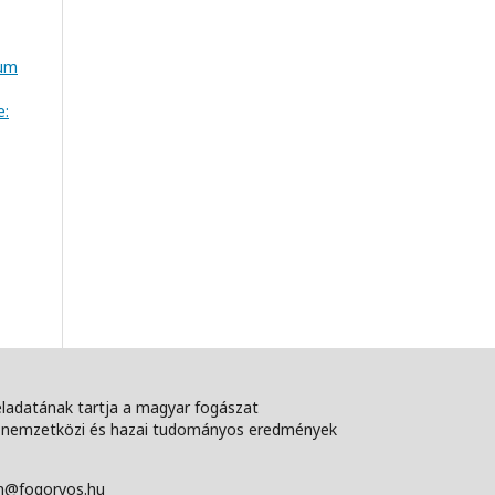
ium
e:
feladatának tartja a magyar fogászat
 a nemzetközi és hazai tudományos eredmények
ann@fogorvos.hu