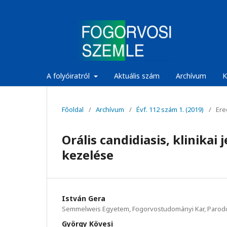
A folyóiratról
Aktuális szám
Archívum
K
Főoldal
/
Archívum
/
Évf. 112 szám 1. (2019)
/
Ered
Orális candidiasis, klinikai
kezelése
István Gera
Semmelweis Egyetem, Fogorvostudományi Kar, Parodon
György Kövesi