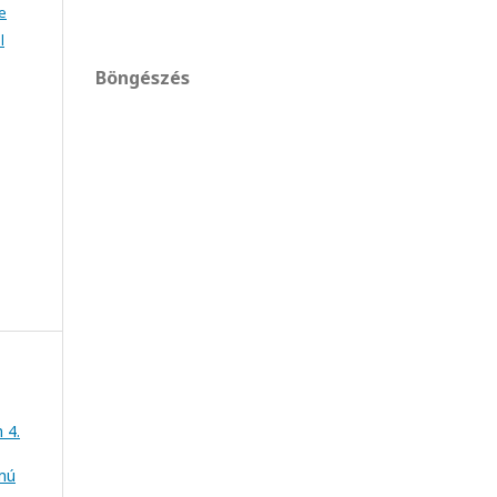
e
l
Böngészés
 4.
umú