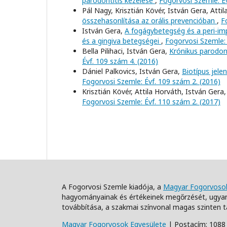
parodontitis kezelése
,
Fogorvosi Szemle: É
Pál Nagy, Krisztián Kövér, István Gera, Atti
összehasonlítása az orális prevencióban
,
F
István Gera,
A fogágybetegség és a peri-imp
és a gingiva betegségei
,
Fogorvosi Szemle: 
Bella Pilihaci, István Gera,
Krónikus parodon
Évf. 109 szám 4. (2016)
Dániel Palkovics, István Gera,
Biotípus jele
Fogorvosi Szemle: Évf. 109 szám 2. (2016)
Krisztián Kövér, Attila Horváth, István Gera
Fogorvosi Szemle: Évf. 110 szám 2. (2017)
A Fogorvosi Szemle kiadója, a
Magyar Fogorvosok
hagyományainak és értékeinek megőrzését, ugyan
továbbítása, a szakmai színvonal magas szinten t
Magyar Fogorvosok Egyesülete
| Postacím: 1088 B