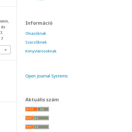
iasis,
Információ
a és
17.
Olvasóknak
17
Szerzőknek
Könyvtárosoknak
Open Journal Systems
Aktuális szám