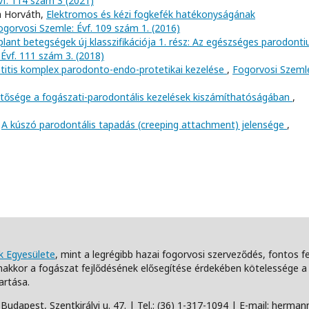
vf. 114 szám 3 (2021)
la Horváth,
Elektromos és kézi fogkefék hatékonyságának
ogorvosi Szemle: Évf. 109 szám 1. (2016)
lant betegségek új klasszifikációja 1. rész: Az egészséges parodont
Évf. 111 szám 3. (2018)
titis komplex parodonto-endo-protetikai kezelése
,
Fogorvosi Szeml
ntősége a fogászati-parodontális kezelések kiszámíthatóságában
,
,
A kúszó parodontális tapadás (creeping attachment) jelensége
,
 Egyesülete
, mint a legrégibb hazai fogorvosi szerveződés, fontos 
akkor a fogászat fejlődésének elősegítése érdekében kötelessége
artása.
udapest, Szentkirályi u. 47. | Tel.: (36) 1-317-1094 | E-mail: herm