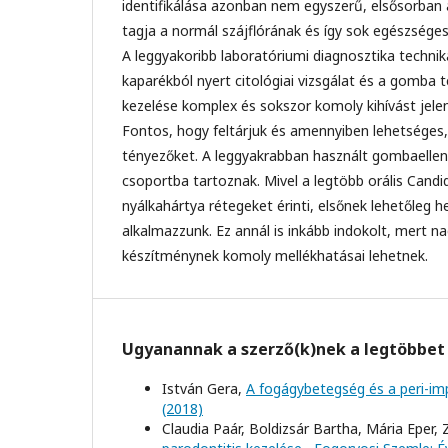
identifikálása azonban nem egyszerű, elsősorban 
tagja a normál szájflórának és így sok egészsége
A leggyakoribb laboratóriumi diagnosztika technik
kaparékból nyert citológiai vizsgálat és a gomba 
kezelése komplex és sokszor komoly kihívást jele
Fontos, hogy feltárjuk és amennyiben lehetséges, 
tényezőket. A leggyakrabban használt gombaellen
csoportba tartoznak. Mivel a legtöbb orális Candid
nyálkahártya rétegeket érinti, elsőnek lehetőleg h
alkalmazzunk. Ez annál is inkább indokolt, mert 
készítménynek komoly mellékhatásai lehetnek.
Ugyanannak a szerző(k)nek a legtöbbet 
István Gera,
A fogágybetegség és a peri-imp
(2018)
Claudia Paár, Boldizsár Bartha, Mária Eper