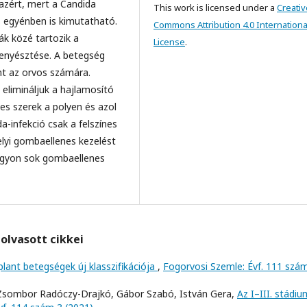
azért, mert a Candida
This work is licensed under a
Creativ
s egyénben is kimutatható.
Commons Attribution 4.0 Internationa
ák közé tartozik a
License
.
tenyésztése. A betegség
nt az orvos számára.
elimináljuk a hajlamosító
es szerek a polyen és azol
a-infekció csak a felszínes
elyi gombaellenes kezelést
nagyon sok gombaellenes
olvasott cikkei
lant betegségek új klasszifikációja
,
Fogorvosi Szemle: Évf. 111 szám
, Zsombor Radóczy-Drajkó, Gábor Szabó, István Gera,
Az I–III. stádi