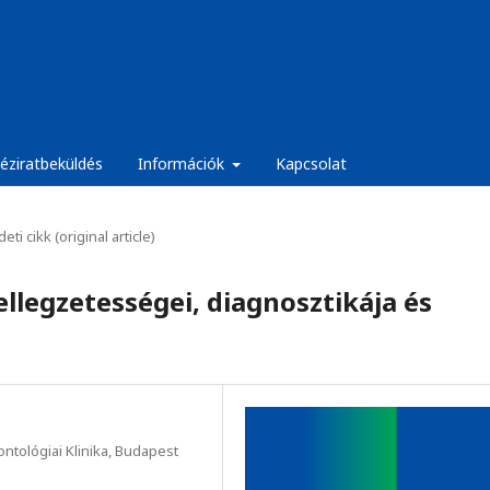
éziratbeküldés
Információk
Kapcsolat
eti cikk (original article)
 jellegzetességei, diagnosztikája és
tológiai Klinika, Budapest