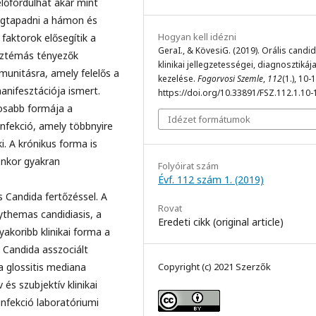
előfordulhat akár mint
egtapadni a hámon és
Hogyan kell idézni
 faktorok elősegítik a
GeraI., & KövesiG. (2019). Orális candid
sztémás tényezők
klinikai jellegzetességei, diagnosztikáj
unitásra, amely felelős a
kezelése.
Fogorvosi Szemle
,
112
(1.), 10-
anifesztációja ismert.
https://doi.org/10.33891/FSZ.112.1.10-
yosabb formája a
Idézet formátumok
nfekció, amely többnyire
. A krónikus forma is
enkor gyakran
Folyóirat szám
Évf. 112 szám 1. (2019)
s Candida fertőzéssel. A
Rovat
rythemas candidiasis, a
Eredeti cikk (original article)
yakoribb klinikai forma a
i Candida asszociált
Copyright (c) 2021 Szerzők
 a glossitis mediana
 és szubjektív klinikai
infekció laboratóriumi