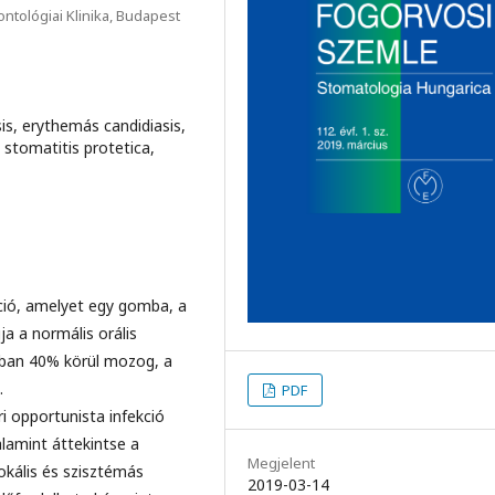
tológiai Klinika, Budapest
sis, erythemás candidiasis,
, stomatitis protetica,
kció, amelyet egy gomba, a
ja a normális orális
kban 40% körül mozog, a
.
PDF
i opportunista infekció
valamint áttekintse a
Megjelent
lokális és szisztémás
2019-03-14