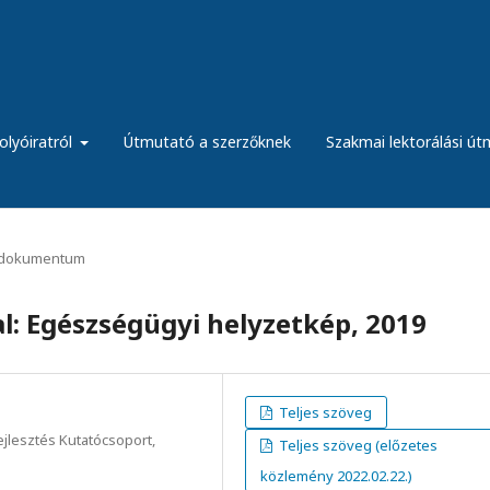
olyóiratról
Útmutató a szerzőknek
Szakmai lektorálási ú
dokumentum
al: Egészségügyi helyzetkép, 2019
Teljes szöveg
lesztés Kutatócsoport,
Teljes szöveg (előzetes
közlemény 2022.02.22.)