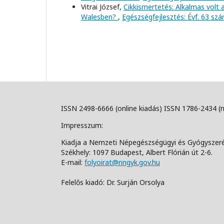
Vitrai József,
Cikkismertetés: Alkalmas volt
Walesben?
,
Egészségfejlesztés: Évf. 63 sz
ISSN 2498-6666 (online kiadás) ISSN 1786-2434 (
Impresszum:
Kiadja a Nemzeti Népegészségügyi és Gyógyszer
Székhely: 1097 Budapest, Albert Flórián út 2-6.
E-mail:
folyoirat@nngyk.gov.hu
Felelős kiadó: Dr. Surján Orsolya