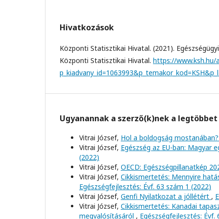
Hivatkozások
Központi Statisztikai Hivatal. (2021). Egészségügy
Központi Statisztikai Hivatal.
https://www.ksh.hu/
p_kiadvany_id=1063993&p_temakor_kod=KSH&p_
Ugyanannak a szerző(k)nek a legtöbbet 
Vitrai József,
Hol a boldogság mostanában
Vitrai József,
Egészség az EU-ban: Magyar e
(2022)
Vitrai József,
OECD: Egészségpillanatkép 20
Vitrai József,
Cikkismertetés: Mennyire hat
Egészségfejlesztés: Évf. 63 szám 1 (2022)
Vitrai József,
Genfi Nyilatkozat a jóllétért
,
E
Vitrai József,
Cikkismertetés: Kanadai tapas
megvalósításáról
,
Egészségfejlesztés: Évf.