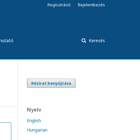
Regisztráció
Bejelentkezés
tmutató
Keresés
Kézirat benyújtása
Nyelv
English
Hungarian