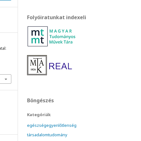
Folyóiratunkat indexeli
atal:
Böngészés
Kategóriák
egészségegyenlőtlenség
társadalomtudomány