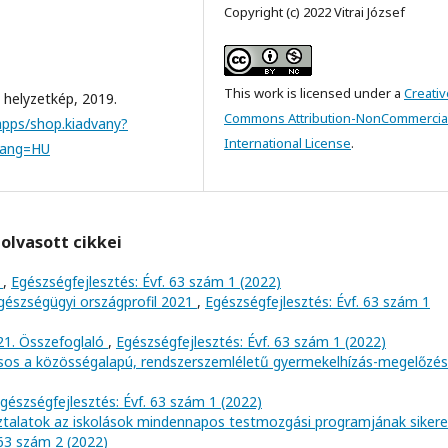
Copyright (c) 2022 Vitrai József
This work is licensed under a
Creativ
i helyzetkép, 2019.
Commons Attribution-NonCommercial
apps/shop.kiadvany?
International License
.
lang=HU
olvasott cikkei
?
,
Egészségfejlesztés: Évf. 63 szám 1 (2022)
gészségügyi országprofil 2021
,
Egészségfejlesztés: Évf. 63 szám 1
21. Összefoglaló
,
Egészségfejlesztés: Évf. 63 szám 1 (2022)
ásos a közösségalapú, rendszerszemléletű gyermekelhízás-megelőzé
gészségfejlesztés: Évf. 63 szám 1 (2022)
ztalatok az iskolások mindennapos testmozgási programjának siker
 63 szám 2 (2022)