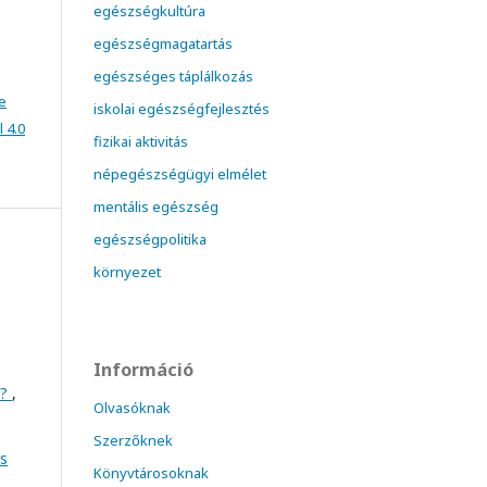
egészségkultúra
egészségmagatartás
egészséges táplálkozás
e
iskolai egészségfejlesztés
 4.0
fizikai aktivitás
népegészségügyi elmélet
mentális egészség
egészségpolitika
környezet
Információ
s?
,
Olvasóknak
Szerzőknek
es
Könyvtárosoknak