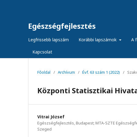
Egészségfejlesztés
Legfrissebb lapszám
Korábbi lapszámok
A f
Kapcsolat
Főoldal
/
Archívum
/
Évf. 63 szám 1 (2022)
/
Szak
Központi Statisztikai Hivat
Vitrai József
Egészségfejlesztés, Budapest; MTA-SZTE Egészségfej
Szeged