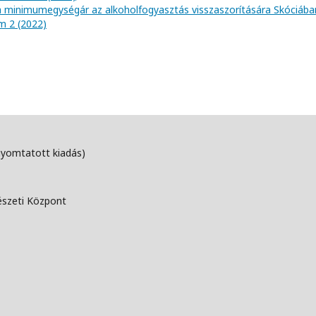
 a minimumegységár az alkoholfogyasztás visszaszorítására Skóciába
ám 2 (2022)
nyomtatott kiadás)
észeti Központ