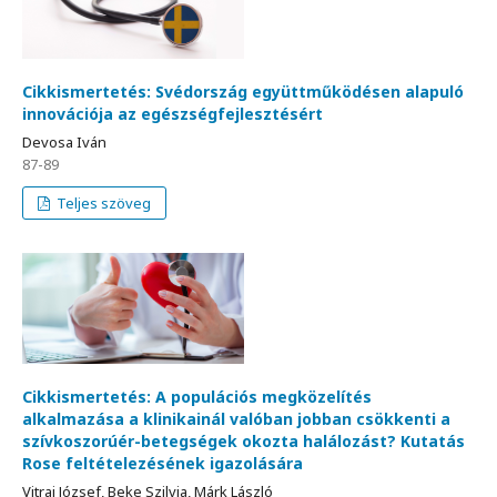
Cikkismertetés: Svédország együttműködésen alapuló
innovációja az egészségfejlesztésért
Devosa Iván
87-89
Teljes szöveg
Cikkismertetés: A populációs megközelítés
alkalmazása a klinikainál valóban jobban csökkenti a
szívkoszorúér-betegségek okozta halálozást? Kutatás
Rose feltételezésének igazolására
Vitrai József, Beke Szilvia, Márk László