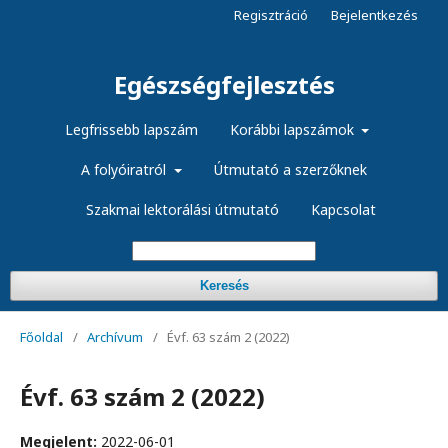
Regisztráció
Bejelentkezés
Egészségfejlesztés
Legfrissebb lapszám
Korábbi lapszámok
A folyóiratról
Útmutató a szerzőknek
Szakmai lektorálási útmutató
Kapcsolat
Keresés
Főoldal
/
Archívum
/
Évf. 63 szám 2 (2022)
Évf. 63 szám 2 (2022)
Megjelent:
2022-06-01