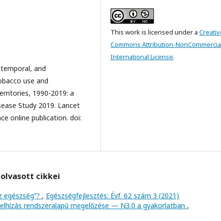
This work is licensed under a
Creativ
Commons Attribution-NonCommercial
International License
.
 temporal, and
tobacco use and
erritories, 1990-2019: a
sease Study 2019. Lancet
 online publication. doi:
olvasott cikkei
az egészség”?
,
Egészségfejlesztés: Évf. 62 szám 3 (2021)
 elhízás rendszeralapú megelőzése — N3.0 a gyakorlatban
,