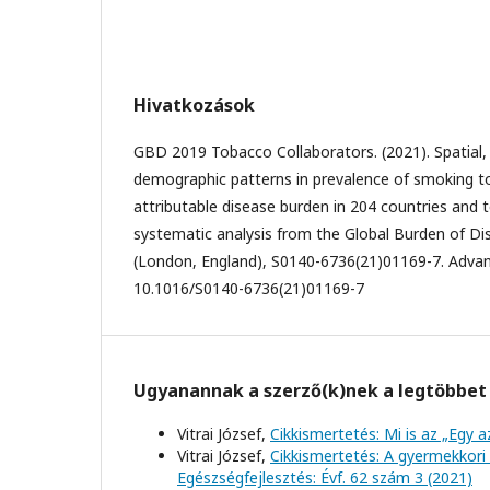
Hivatkozások
GBD 2019 Tobacco Collaborators. (2021). Spatial,
demographic patterns in prevalence of smoking 
attributable disease burden in 204 countries and t
systematic analysis from the Global Burden of Di
(London, England), S0140-6736(21)01169-7. Advance
10.1016/S0140-6736(21)01169-7
Ugyanannak a szerző(k)nek a legtöbbet 
Vitrai József,
Cikkismertetés: Mi is az „Egy 
Vitrai József,
Cikkismertetés: A gyermekkori
Egészségfejlesztés: Évf. 62 szám 3 (2021)