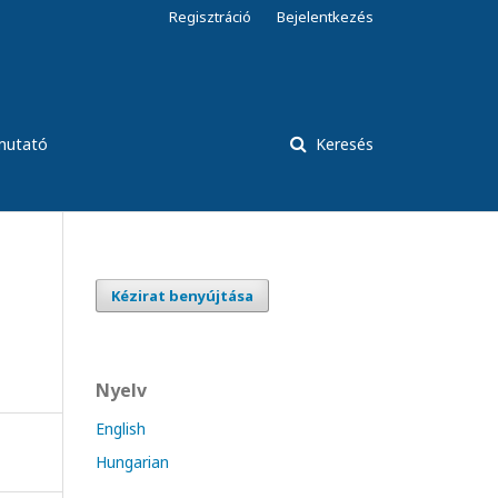
Regisztráció
Bejelentkezés
tmutató
Keresés
Kézirat benyújtása
Nyelv
English
Hungarian