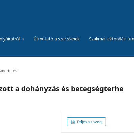
olyóiratról
Útmutató a szerzőknek
Szakmai lektorálási ú
ismertetés
zott a dohányzás és betegségterhe
Teljes szöveg