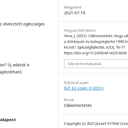
Megjelent
2021-07-19
r, elvesztett egészséges
Hogyan kell idézni
Vitrai, J. (2021). Cikkismertetés: Hogy vá
a dohányzás és betegségterhe 1990 é
között?.
Egészségfejlesztés
,
62
(3), 76-77.
https://doi.org/10.24365/ef.v62i3.6638
Idézet formátumok
on? Új adatok a
lajdonítható
Folyóirat szám
Évf. 62 szám 3 (2021)
Rovat
Cikkismertetés
Budapest
Copyright (c) 2021 József VITRAI (Sze