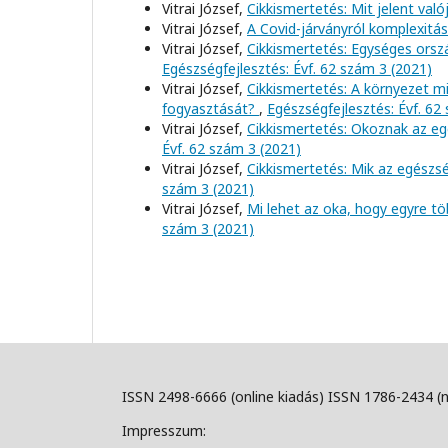
Vitrai József,
Cikkismertetés: Mit jelent val
Vitrai József,
A Covid-járványról komplexit
Vitrai József,
Cikkismertetés: Egységes orsz
Egészségfejlesztés: Évf. 62 szám 3 (2021)
Vitrai József,
Cikkismertetés: A környezet mi
fogyasztását?
,
Egészségfejlesztés: Évf. 62
Vitrai József,
Cikkismertetés: Okoznak az eg
Évf. 62 szám 3 (2021)
Vitrai József,
Cikkismertetés: Mik az egészs
szám 3 (2021)
Vitrai József,
Mi lehet az oka, hogy egyre t
szám 3 (2021)
ISSN 2498-6666 (online kiadás) ISSN 1786-2434 (
Impresszum: