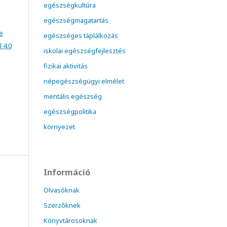
egészségkultúra
egészségmagatartás
e
egészséges táplálkozás
 4.0
iskolai egészségfejlesztés
fizikai aktivitás
népegészségügyi elmélet
mentális egészség
egészségpolitika
környezet
Információ
Olvasóknak
Szerzőknek
Könyvtárosoknak