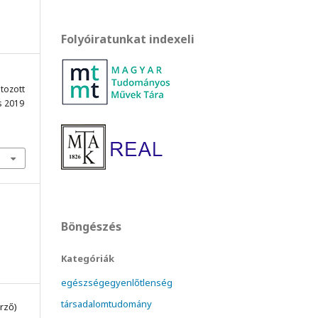
Folyóiratunkat indexeli
ltozott
s 2019
Böngészés
Kategóriák
egészségegyenlőtlenség
társadalomtudomány
rző)