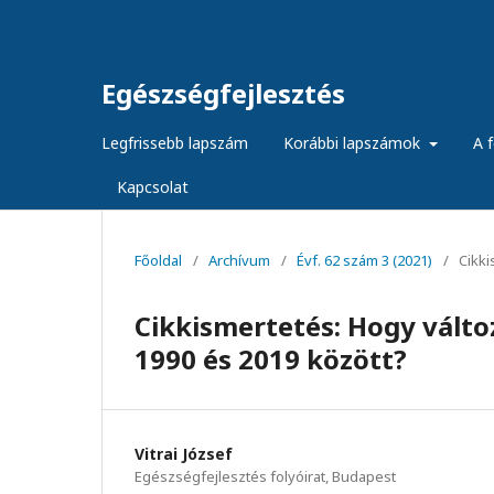
Egészségfejlesztés
Legfrissebb lapszám
Korábbi lapszámok
A f
Kapcsolat
Főoldal
/
Archívum
/
Évf. 62 szám 3 (2021)
/
Cikk
Cikkismertetés: Hogy válto
1990 és 2019 között?
Vitrai József
Egészségfejlesztés folyóirat, Budapest