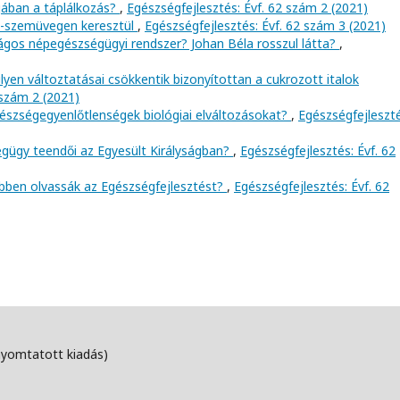
ójában a táplálkozás?
,
Egészségfejlesztés: Évf. 62 szám 2 (2021)
ás-szemüvegen keresztül
,
Egészségfejlesztés: Évf. 62 szám 3 (2021)
ágos népegészségügyi rendszer? Johan Béla rosszul látta?
,
lyen változtatásai csökkentik bizonyítottan a cukrozott italok
 szám 2 (2021)
észségegyenlőtlenségek biológiai elváltozásokat?
,
Egészségfejleszté
égügy teendői az Egyesült Királyságban?
,
Egészségfejlesztés: Évf. 62
öbben olvassák az Egészségfejlesztést?
,
Egészségfejlesztés: Évf. 62
nyomtatott kiadás)