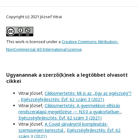
Copyright (c) 2021 József Vitrai
This work is licensed under a
Creative Commons Attribution-
NonCommercial 4.0 International License
.
Ugyanannak a szerző(k)nek a legtöbbet olvasott
cikkei
Vitrai József,
Cikkismertetés: Mi is az „Egy az egészség”?
,
Egészségfejlesztés: Évf. 62 szám 3 (2021)
Vitrai József,
Cikkismertetés: A gyermekkori elhízás
rendszeralapú megelőzése — N3.0 a gyakorlatban
,
Egészségfejlesztés: Évf. 62 szám 3 (2021)
Vitrai József,
A Covid-járványról komplexitás-
szemüvegen keresztül
,
Egészségfejlesztés: Évf. 62
szám 3 (2021)