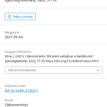
Egészségtudomány, 59(3), 57–70.
Teljes szöveg
Megjelent
2021-05-04
Hogyan kell idézni
Vitrai, J. (2021). Cikkismertetés: Mit jelent valójában a táplálkozás?.
Egészségfejlesztés
,
62
(2), 77-79. https://doi.org/10.24365/ef.v62i2.5919
Idézet formátumok
Folyóirat szám
Évf. 62 szám 2 (2021)
Rovat
Cikkismertetés