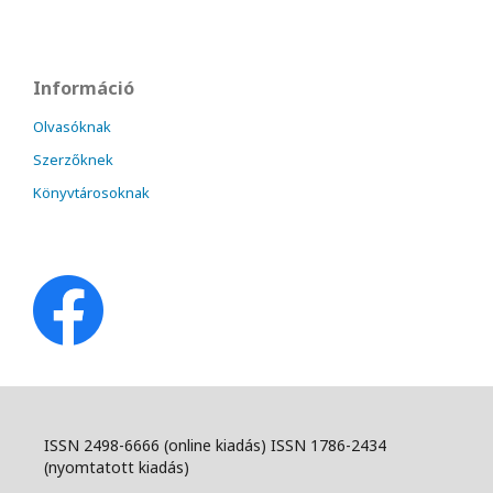
Információ
Olvasóknak
Szerzőknek
Könyvtárosoknak
ISSN 2498-6666 (online kiadás) ISSN 1786-2434
(nyomtatott kiadás)