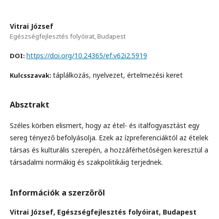
Vitrai József
Egészségfejlesztés folyóirat, Budapest
https://doi.org/10.24365/ef.v62i2.5919
DOI:
táplálkozás, nyelvezet, értelmezési keret
Kulcsszavak:
Absztrakt
Széles körben elismert, hogy az étel- és italfogyasztást egy
sereg tényező befolyásolja. Ezek az ízpreferenciáktól az ételek
társas és kulturális szerepén, a hozzáférhetőségen keresztül a
társadalmi normákig és szakpolitikáig terjednek.
Információk a szerzőről
Vitrai József,
Egészségfejlesztés folyóirat, Budapest