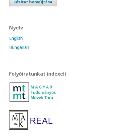
Kézirat benyújtása
Nyelv
English
Hungarian
Folyóiratunkat indexeli