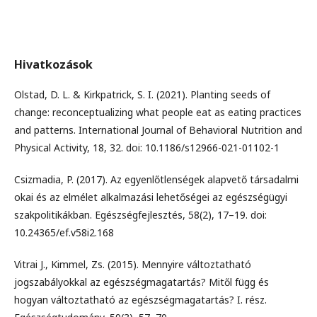
Hivatkozások
Olstad, D. L. & Kirkpatrick, S. I. (2021). Planting seeds of
change: reconceptualizing what people eat as eating practices
and patterns. International Journal of Behavioral Nutrition and
Physical Activity, 18, 32. doi: 10.1186/s12966-021-01102-1
Csizmadia, P. (2017). Az egyenlőtlenségek alapvető társadalmi
okai és az elmélet alkalmazási lehetőségei az egészségügyi
szakpolitikákban. Egészségfejlesztés, 58(2), 17–19. doi:
10.24365/ef.v58i2.168
Vitrai J., Kimmel, Zs. (2015). Mennyire változtatható
jogszabályokkal az egészségmagatartás? Mitől függ és
hogyan változtatható az egészségmagatartás? I. rész.