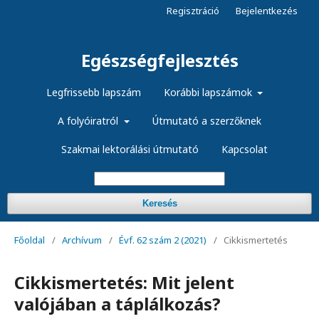
Regisztráció
Bejelentkezés
Egészségfejlesztés
Legfrissebb lapszám
Korábbi lapszámok
A folyóiratról
Útmutató a szerzőknek
Szakmai lektorálási útmutató
Kapcsolat
Keresés
Főoldal
/
Archívum
/
Évf. 62 szám 2 (2021)
/
Cikkismertetés
Cikkismertetés: Mit jelent
valójában a táplálkozás?