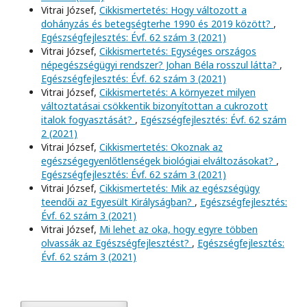
Vitrai József,
Cikkismertetés: Hogy változott a
dohányzás és betegségterhe 1990 és 2019 között?
,
Egészségfejlesztés: Évf. 62 szám 3 (2021)
Vitrai József,
Cikkismertetés: Egységes országos
népegészségügyi rendszer? Johan Béla rosszul látta?
,
Egészségfejlesztés: Évf. 62 szám 3 (2021)
Vitrai József,
Cikkismertetés: A környezet milyen
változtatásai csökkentik bizonyítottan a cukrozott
italok fogyasztását?
,
Egészségfejlesztés: Évf. 62 szám
2 (2021)
Vitrai József,
Cikkismertetés: Okoznak az
egészségegyenlőtlenségek biológiai elváltozásokat?
,
Egészségfejlesztés: Évf. 62 szám 3 (2021)
Vitrai József,
Cikkismertetés: Mik az egészségügy
teendői az Egyesült Királyságban?
,
Egészségfejlesztés:
Évf. 62 szám 3 (2021)
Vitrai József,
Mi lehet az oka, hogy egyre többen
olvassák az Egészségfejlesztést?
,
Egészségfejlesztés:
Évf. 62 szám 3 (2021)