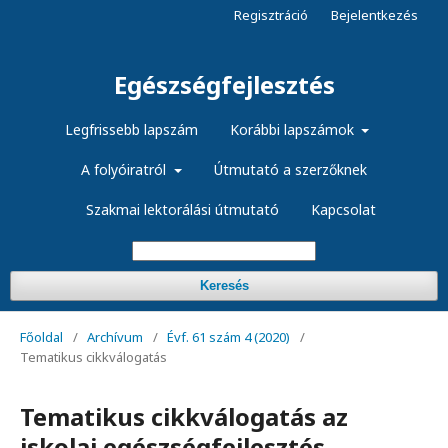
Regisztráció
Bejelentkezés
Egészségfejlesztés
Legfrissebb lapszám
Korábbi lapszámok
A folyóiratról
Útmutató a szerzőknek
Szakmai lektorálási útmutató
Kapcsolat
Keresés
Főoldal
/
Archívum
/
Évf. 61 szám 4 (2020)
/
Tematikus cikkválogatás
Tematikus cikkválogatás az
iskolai egészségfejlesztés