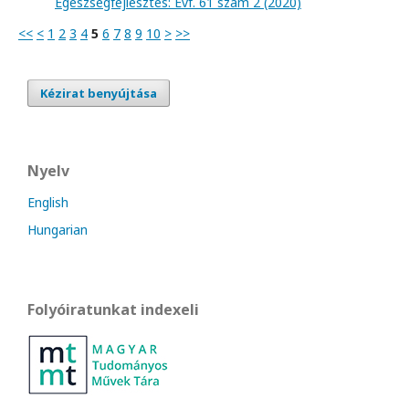
Egészségfejlesztés: Évf. 61 szám 2 (2020)
<<
<
1
2
3
4
5
6
7
8
9
10
>
>>
Kézirat benyújtása
Nyelv
English
Hungarian
Folyóiratunkat indexeli