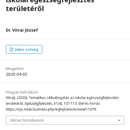
területéről
Dr. Vitrai József
teljes szöveg
Megjelent
2020-04-05
Hogyan kell idézni
VitraiJ. (2020). Tematikus cikkválogatás az iskolai egészségfejlesztés
területéről.
Egészségfejlesztés
,
61
(4), 107-113. Elérés forrás
https://ojs.mtak.hu/index.php/egfejl/article/view/11079
Idézet formátumok