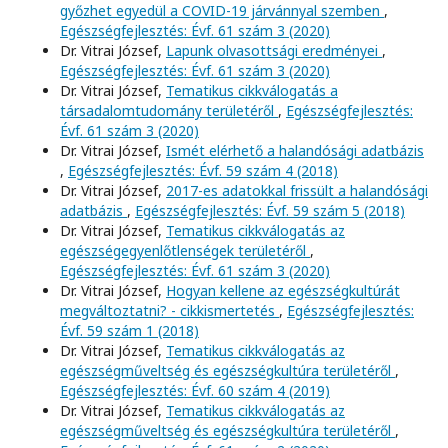
győzhet egyedül a COVID-19 járvánnyal szemben
,
Egészségfejlesztés: Évf. 61 szám 3 (2020)
Dr. Vitrai József,
Lapunk olvasottsági eredményei
,
Egészségfejlesztés: Évf. 61 szám 3 (2020)
Dr. Vitrai József,
Tematikus cikkválogatás a
társadalomtudomány területéről
,
Egészségfejlesztés:
Évf. 61 szám 3 (2020)
Dr. Vitrai József,
Ismét elérhető a halandósági adatbázis
,
Egészségfejlesztés: Évf. 59 szám 4 (2018)
Dr. Vitrai József,
2017-es adatokkal frissült a halandósági
adatbázis
,
Egészségfejlesztés: Évf. 59 szám 5 (2018)
Dr. Vitrai József,
Tematikus cikkválogatás az
egészségegyenlőtlenségek területéről
,
Egészségfejlesztés: Évf. 61 szám 3 (2020)
Dr. Vitrai József,
Hogyan kellene az egészségkultúrát
megváltoztatni? - cikkismertetés
,
Egészségfejlesztés:
Évf. 59 szám 1 (2018)
Dr. Vitrai József,
Tematikus cikkválogatás az
egészségműveltség és egészségkultúra területéről
,
Egészségfejlesztés: Évf. 60 szám 4 (2019)
Dr. Vitrai József,
Tematikus cikkválogatás az
egészségműveltség és egészségkultúra területéről
,