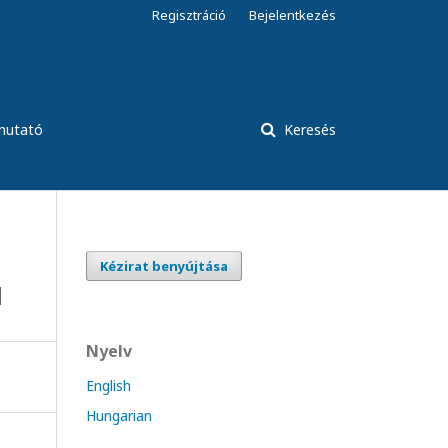
Regisztráció
Bejelentkezés
tmutató
Keresés
Kézirat benyújtása
l
Nyelv
English
Hungarian