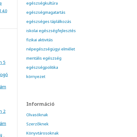
e
egészségkultúra
 4.0
egészségmagatartás
egészséges táplálkozás
iskolai egészségfejlesztés
fizikai aktivitás
népegészségügyi elmélet
mentális egészség
m 5
egészségpolitika
fogó
környezet
szám
Információ
m 2
Olvasóknak
szám
Szerzőknek
Könyvtárosoknak
ől
,