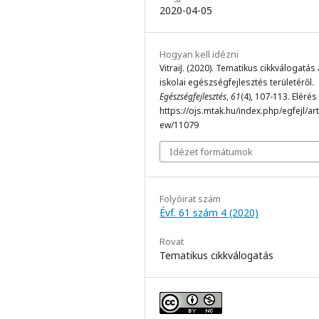
2020-04-05
Hogyan kell idézni
VitraiJ. (2020). Tematikus cikkválogatás
iskolai egészségfejlesztés területéről.
Egészségfejlesztés
,
61
(4), 107-113. Elérés
https://ojs.mtak.hu/index.php/egfejl/arti
ew/11079
Idézet formátumok
Folyóirat szám
Évf. 61 szám 4 (2020)
Rovat
Tematikus cikkválogatás