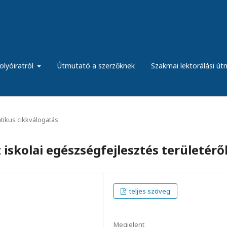
olyóiratról
Útmutató a szerzőknek
Szakmai lektorálási ú
ikus cikkválogatás
iskolai egészségfejlesztés területérő
teljes szöveg
Megjelent