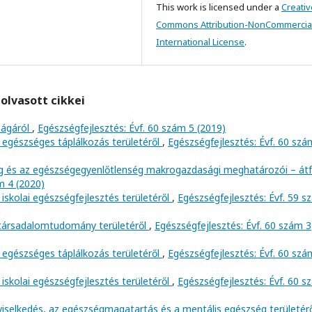
This work is licensed under a
Creativ
Commons Attribution-NonCommercial
International License
.
olvasott cikkei
ságáról
,
Egészségfejlesztés: Évf. 60 szám 5 (2019)
 egészséges táplálkozás területéről
,
Egészségfejlesztés: Évf. 60 szá
ég és az egészségegyenlőtlenség makrogazdasági meghatározói – át
m 4 (2020)
iskolai egészségfejlesztés területéről
,
Egészségfejlesztés: Évf. 59 
 társadalomtudomány területéről
,
Egészségfejlesztés: Évf. 60 szám 3
 egészséges táplálkozás területéről
,
Egészségfejlesztés: Évf. 60 szá
iskolai egészségfejlesztés területéről
,
Egészségfejlesztés: Évf. 60 
viselkedés, az egészségmagatartás és a mentális egészség területér