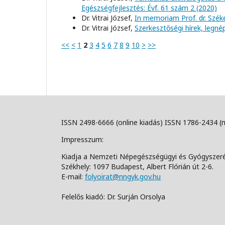
Egészségfejlesztés: Évf. 61 szám 2 (2020)
Dr. Vitrai József,
In memoriam Prof. dr. Szék
Dr. Vitrai József,
Szerkesztőségi hírek, leg
<<
<
1
2
3
4
5
6
7
8
9
10
>
>>
ISSN 2498-6666 (online kiadás) ISSN 1786-2434 (
Impresszum:
Kiadja a Nemzeti Népegészségügyi és Gyógyszer
Székhely: 1097 Budapest, Albert Flórián út 2-6.
E-mail:
folyoirat@nngyk.gov.hu
Felelős kiadó: Dr. Surján Orsolya