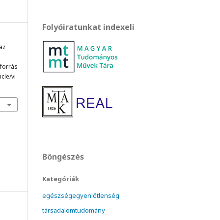
Folyóiratunkat indexeli
 az
 forrás
cle/vi
Böngészés
Kategóriák
egészségegyenlőtlenség
társadalomtudomány