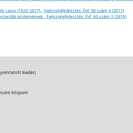
ely Lajos (1923-2017)
,
Egészségfejlesztés: Évf. 58 szám 4 (2017)
népszerűbb közlemények
,
Egészségfejlesztés: Évf. 60 szám 3 (2019)
nyomtatott kiadás)
észeti Központ