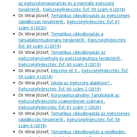
az egészségmagatartás és a mentális egészség
területéről
,
Egészségfejlesztés: Évf. 59 szám 4 (2018)
Dr. Vitrai József,
Tematikus cikkválogatás az egészséges
táplálkozás területéről
,
Egészségfejlesztés: Évf. 61
szám 4 (2020)
Dr. Vitrai József,
Tematikus cikkválogatás a
társadalomtudomány területéről
,
Egészségfejlesztés:
Évf. 60 szám 2 (2019)
Dr. Vitrai József,
Tematikus cikkválogatás az
egészségműveltség és egészségkultúra területéről
,
Egészségfejlesztés: Évf. 60 szám 3 (2019)
Dr. Vitrai József,
Képzelje el! 3.
,
Egészségfejlesztés: Évf.
59 szám 4 (2018)
Dr. Vitrai József,
Iskola az egészség alapköve?
,
Egészségfejlesztés: Évf. 60 szám 2 (2019)
Dr. Vitrai József,
Koronavírusjárvány: Tanulságok az
egészségfejlesztési szakemberek számára
,
Egészségfejlesztés: Évf. 61 szám 1 (2020)
Dr. Vitrai József,
Tematikus cikkválogatás az egészséges
táplálkozás területéről
,
Egészségfejlesztés: Évf. 59
szám 6 (2018)
Dr. Vitrai József,
Tematikus cikkválogatás a viselkedés,