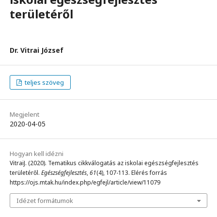
területéről
Dr. Vitrai József
teljes szöveg
Megjelent
2020-04-05
Hogyan kell idézni
VitraiJ. (2020). Tematikus cikkválogatás az iskolai egészségfejlesztés
területéről.
Egészségfejlesztés
,
61
(4), 107-113. Elérés forrás
https://ojs.mtak.hu/index.php/egfejl/article/view/11079
Idézet formátumok