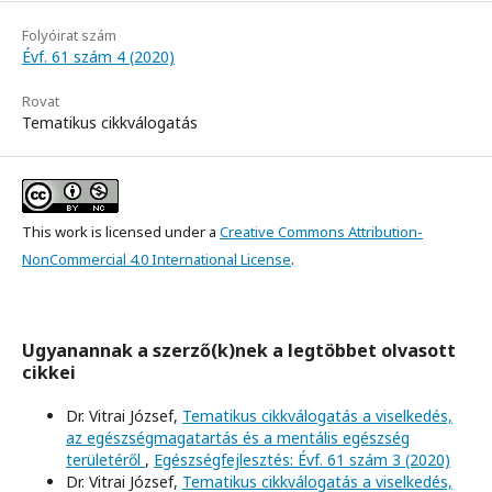
Folyóirat szám
Évf. 61 szám 4 (2020)
Rovat
Tematikus cikkválogatás
This work is licensed under a
Creative Commons Attribution-
NonCommercial 4.0 International License
.
Ugyanannak a szerző(k)nek a legtöbbet olvasott
cikkei
Dr. Vitrai József,
Tematikus cikkválogatás a viselkedés,
az egészségmagatartás és a mentális egészség
területéről
,
Egészségfejlesztés: Évf. 61 szám 3 (2020)
Dr. Vitrai József,
Tematikus cikkválogatás a viselkedés,