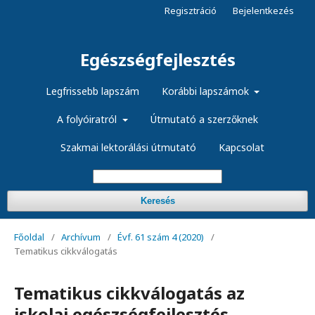
Regisztráció
Bejelentkezés
Egészségfejlesztés
Legfrissebb lapszám
Korábbi lapszámok
A folyóiratról
Útmutató a szerzőknek
Szakmai lektorálási útmutató
Kapcsolat
Keresés
Főoldal
/
Archívum
/
Évf. 61 szám 4 (2020)
/
Tematikus cikkválogatás
Tematikus cikkválogatás az
iskolai egészségfejlesztés