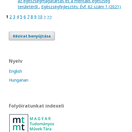
az egészségmagatartás és a mentális egészség
területéről
,
Egészségfejlesztés: Évf. 62 szám 1 (2021)
1
2
3
4
5
6
7
8
9
10
>
>>
Kézirat benyújtása
Nyelv
English
Hungarian
Folyóiratunkat indexeli