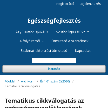
Regisztráció
Bejelentkezés
Egészségfejlesztés
Legfrissebb lapszám
Korábbi lapszámok
A folyóiratról
Útmutató a szerzőknek
Szakmai lektorálási útmutató
Kapcsolat
Keresés
Főoldal
/
Archívum
/
Évf. 61 szám 2 (2020)
/
Tematikus cikkválogatás
Tematikus cikkválogatás az
egészségegyenlőtlenségek