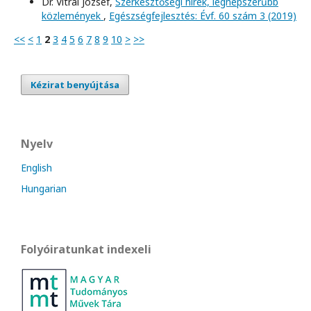
Dr. Vitrai József,
Szerkesztőségi hírek, legnépszerűbb
közlemények
,
Egészségfejlesztés: Évf. 60 szám 3 (2019)
<<
<
1
2
3
4
5
6
7
8
9
10
>
>>
Kézirat benyújtása
Nyelv
English
Hungarian
Folyóiratunkat indexeli