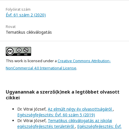
Folyóirat szám
Évf. 61 szám 2 (2020)
Rovat
Tematikus cikkválogatás
This work is licensed under a
Creative Commons Attribution-
NonCommercial 4.0 International License
.
Ugyanannak a szerző(k)nek a legtöbbet olvasott
cikkei
Dr. Vitrai József,
Az elmúlt négy év olvasottságáról
,
Egészségfejlesztés: Évf. 60 szám 5 (2019)
Dr. Vitrai József,
Tematikus cikkválogatás az iskolai
egészségfejlesztés területéről
,
Egészségfejlesztés: Évf.