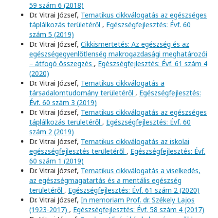
59 szám 6 (2018)
Dr. Vitrai József,
Tematikus cikkválogatás az egészséges
táplálkozás területéről
,
Egészségfejlesztés: Évf. 60
szám 5 (2019)
Dr. Vitrai József,
Cikkismertetés: Az egészség és az
egészségegyenlőtlenség makrogazdasági meghatározói
– átfogó összegzés
,
Egészségfejlesztés: Évf. 61 szám 4
(2020)
Dr. Vitrai József,
Tematikus cikkválogatás a
társadalomtudomány területéről
,
Egészségfejlesztés:
Évf. 60 szám 3 (2019)
Dr. Vitrai József,
Tematikus cikkválogatás az egészséges
táplálkozás területéről
,
Egészségfejlesztés: Évf. 60
szám 2 (2019)
Dr. Vitrai József,
Tematikus cikkválogatás az iskolai
egészségfejlesztés területéről
,
Egészségfejlesztés: Évf.
60 szám 1 (2019)
Dr. Vitrai József,
Tematikus cikkválogatás a viselkedés,
az egészségmagatartás és a mentális egészség
területéről
,
Egészségfejlesztés: Évf. 61 szám 2 (2020)
Dr. Vitrai József,
In memoriam Prof. dr. Székely Lajos
(1923-2017)
,
Egészségfejlesztés: Évf. 58 szám 4 (2017)