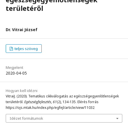
területéről
Dr. Vitrai József
teljes szöveg
Megjelent
2020-04-05
Hogyan kell idézni
VitraiJ. (2020). Tematikus cikkválogatás az egészségegyenlőtlenségek
területéről.
Egészségfejlesztés
,
61
(2), 134-135. Elérés forrás
https://ojs.mtak.hu/index.php/egfejl/article/view/11032
Idézet formátumok