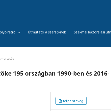
olyóiratról
Útmutató a szerzőknek
Szakmai lektorálási ú
ismertetés
tőke 195 országban 1990-ben és 2016-
teljes szöveg