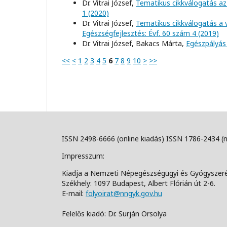
Dr. Vitrai József,
Tematikus cikkválogatás az 
1 (2020)
Dr. Vitrai József,
Tematikus cikkválogatás a 
Egészségfejlesztés: Évf. 60 szám 4 (2019)
Dr. Vitrai József, Bakacs Márta,
Egészpályás
<<
<
1
2
3
4
5
6
7
8
9
10
>
>>
ISSN 2498-6666 (online kiadás) ISSN 1786-2434 (
Impresszum:
Kiadja a Nemzeti Népegészségügyi és Gyógyszer
Székhely: 1097 Budapest, Albert Flórián út 2-6.
E-mail:
folyoirat@nngyk.gov.hu
Felelős kiadó: Dr. Surján Orsolya