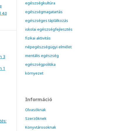
egészségkultúra
e
egészségmagatartás
 4.0
egészséges táplálkozás
iskolai egészségfejlesztés
fizikai aktivitás
népegészségügyi elmélet
mentális egészség
m 3
egészségpolitika
m 1
környezet
Információ
Olvasóknak
Szerzőknek
tés:
Könyvtárosoknak