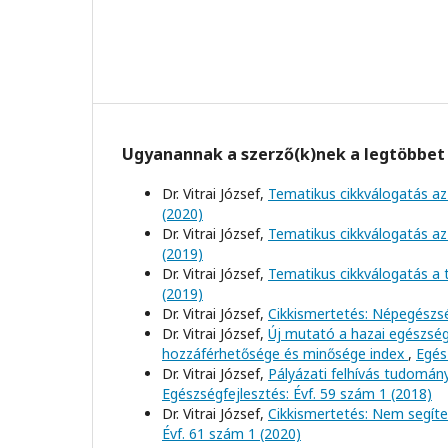
Ugyanannak a szerző(k)nek a legtöbbet 
Dr. Vitrai József,
Tematikus cikkválogatás az
(2020)
Dr. Vitrai József,
Tematikus cikkválogatás az
(2019)
Dr. Vitrai József,
Tematikus cikkválogatás a
(2019)
Dr. Vitrai József,
Cikkismertetés: Népegészs
Dr. Vitrai József,
Új mutató a hazai egészsé
hozzáférhetősége és minősége index
,
Egés
Dr. Vitrai József,
Pályázati felhívás tudomá
Egészségfejlesztés: Évf. 59 szám 1 (2018)
Dr. Vitrai József,
Cikkismertetés: Nem segít
Évf. 61 szám 1 (2020)