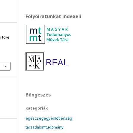
Folyóiratunkat indexeli
i tőke
Böngészés
Kategóriák
egészségegyenlőtlenség
társadalomtudomány