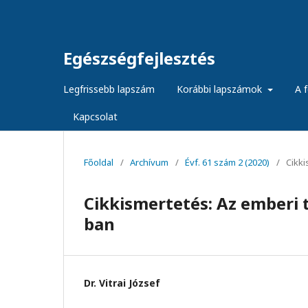
Egészségfejlesztés
Legfrissebb lapszám
Korábbi lapszámok
A f
Kapcsolat
Főoldal
/
Archívum
/
Évf. 61 szám 2 (2020)
/
Cikk
Cikkismertetés: Az emberi 
ban
Dr. Vitrai József