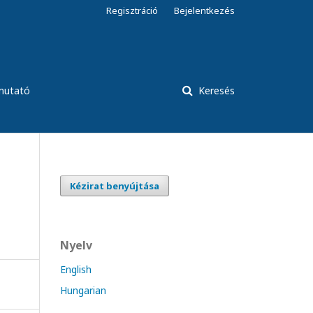
Regisztráció
Bejelentkezés
tmutató
Keresés
Kézirat benyújtása
Nyelv
English
Hungarian