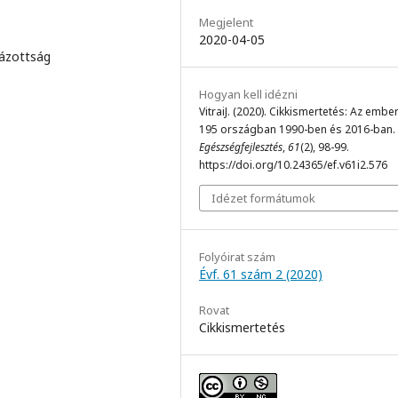
Megjelent
2020-04-05
lázottság
Hogyan kell idézni
VitraiJ. (2020). Cikkismertetés: Az ember
195 országban 1990-ben és 2016-ban.
Egészségfejlesztés
,
61
(2), 98-99.
https://doi.org/10.24365/ef.v61i2.576
Idézet formátumok
Folyóirat szám
Évf. 61 szám 2 (2020)
Rovat
Cikkismertetés