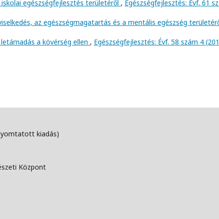
iskolai egészségfejlesztés területéről
,
Egészségfejlesztés: Évf. 61 
viselkedés, az egészségmagatartás és a mentális egészség területér
 letámadás a kövérség ellen
,
Egészségfejlesztés: Évf. 58 szám 4 (20
nyomtatott kiadás)
észeti Központ