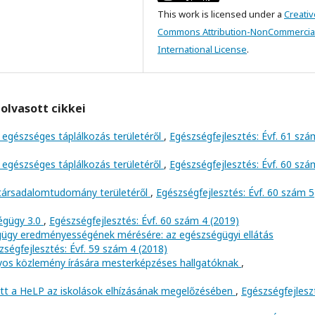
This work is licensed under a
Creativ
Commons Attribution-NonCommercial
International License
.
olvasott cikkei
 egészséges táplálkozás területéről
,
Egészségfejlesztés: Évf. 61 szá
 egészséges táplálkozás területéről
,
Egészségfejlesztés: Évf. 60 szá
 társadalomtudomány területéről
,
Egészségfejlesztés: Évf. 60 szám 5
égügy 3.0
,
Egészségfejlesztés: Évf. 60 szám 4 (2019)
gügy eredményességének mérésére: az egészségügyi ellátás
zségfejlesztés: Évf. 59 szám 4 (2018)
nyos közlemény írására mesterképzéses hallgatóknak
,
ett a HeLP az iskolások elhízásának megelőzésében
,
Egészségfejlesz