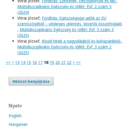
Vitrai József,
Fordítás: Színterek, célcsoportok és idő
,
Multidiszciplináris Egészség és Jóllét: Évf. 2 szám 3
(2024)
Vitrai József,
Fordítás: Egészségügyi adók az EU
szemszögéből – végleges jelentés. Vezetői összefoglaló
,
Multidiszciplináris Egészség és Jóllét: Évf. 3 szám 3
(2025)
Vitrai József,
Rövid hírek a nagyvilágból és kishazánkból
,
Multidiszciplináris Egészség és Jóllét: Évf. 3 szám 2
(2025)
<<
<
13
14
15
16
17
18
19
20
21
22
>
>>
Kézirat benyújtása
Nyelv
English
Hungarian