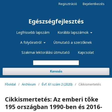
Regisztráció
Bejelentkezés
Egészségfejlesztés
Legfrissebb lapszám
Korábbi lapszámok
A folyóiratról
Útmutató a szerzőknek
Szakmai lektorálási útmutató
Kapcsolat
Keresés
Főoldal
/
Archívum
/
Évf. 61 szám 2 (2020)
/
Cikkismertetés
Cikkismertetés: Az emberi tőke
195 országban 1990-ben és 2016-