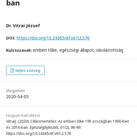
ban
Dr. Vitrai József
https://doi.org/10.24365/ef.v61i2.576
DOI:
emberi tőke, egészségi állapot, iskolázottság
Kulcsszavak:
teljes szöveg
Megjelent
2020-04-05
Hogyan kell idézni
VitraiJ. (2020). Cikkismertetés: Az emberi tőke 195 országban 1990-ben
és 2016-ban.
Egészségfejlesztés
,
61
(2), 98-99.
https://doi.org/10.24365/ef.v61i2.576