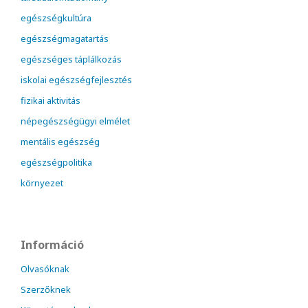
egészségkultúra
egészségmagatartás
egészséges táplálkozás
iskolai egészségfejlesztés
fizikai aktivitás
népegészségügyi elmélet
mentális egészség
egészségpolitika
környezet
Információ
Olvasóknak
Szerzőknek