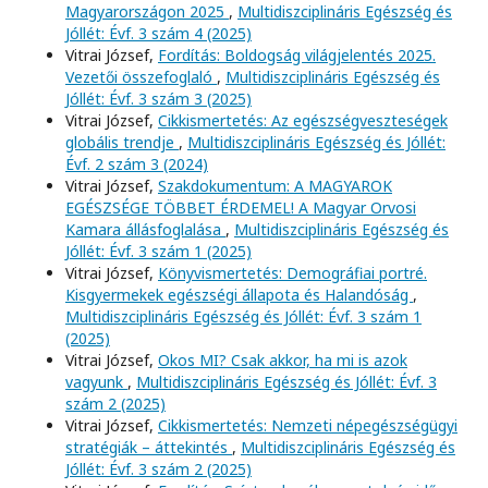
Magyarországon 2025
,
Multidiszciplináris Egészség és
Jóllét: Évf. 3 szám 4 (2025)
Vitrai József,
Fordítás: Boldogság világjelentés 2025.
Vezetői összefoglaló
,
Multidiszciplináris Egészség és
Jóllét: Évf. 3 szám 3 (2025)
Vitrai József,
Cikkismertetés: Az egészségveszteségek
globális trendje
,
Multidiszciplináris Egészség és Jóllét:
Évf. 2 szám 3 (2024)
Vitrai József,
Szakdokumentum: A MAGYAROK
EGÉSZSÉGE TÖBBET ÉRDEMEL! A Magyar Orvosi
Kamara állásfoglalása
,
Multidiszciplináris Egészség és
Jóllét: Évf. 3 szám 1 (2025)
Vitrai József,
Könyvismertetés: Demográfiai portré.
Kisgyermekek egészségi állapota és Halandóság
,
Multidiszciplináris Egészség és Jóllét: Évf. 3 szám 1
(2025)
Vitrai József,
Okos MI? Csak akkor, ha mi is azok
vagyunk
,
Multidiszciplináris Egészség és Jóllét: Évf. 3
szám 2 (2025)
Vitrai József,
Cikkismertetés: Nemzeti népegészségügyi
stratégiák – áttekintés
,
Multidiszciplináris Egészség és
Jóllét: Évf. 3 szám 2 (2025)