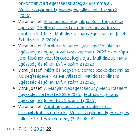
önkormányzati egészségstratégiák dilemmája
,
Multidiszciplináris Egészség és Jóllét: Évf. 4 szám 2
(2026)
Vitrai József,
Előadás összefoglalója: Kulcstényező az
egészség? Feltétel, következmény és beavatkozási
pont a jóllét felé
,
Multidiszciplináris Egészség és Jóllét:
Évf. 4 szám 2 (2026)
Vitrai József,
Fordítás: A Lancet „Visszaszámlálás az
egészség és éghajlatváltozás kapcsán” 2026-os európai
jelentésének vezetői összefoglalója
,
Multidiszciplináris
Egészség és Jóllét: Évf. 4 szám 2 (2026)
Vitrai József,
Miért és hogyan érdemes szakcikket írni az
MI segítségével? Az MI válaszol
,
Multidiszciplináris
Egészség és Jóllét: Évf. 4 szám 2 (2026)
Vitrai József,
A Magyar Népegészségügy Megújításáért
Egyesület története 2020-2025
,
Multidiszciplináris
Egészség és Jóllét: Évf. 3 szám 4 (2025)
Vitrai József,
A dohányzási ártalomcsökkentés:
bizonyítékok és érdekek
,
Multidiszciplináris Egészség és
Jóllét: Előzetes közlemény (2026.08.04.)
<<
<
17
18
19
20
21
22