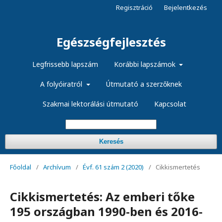
Regisztráció
Bejelentkezés
Egészségfejlesztés
Legfrissebb lapszám
Korábbi lapszámok
A folyóiratról
Útmutató a szerzőknek
Szakmai lektorálási útmutató
Kapcsolat
Keresés
Főoldal
/
Archívum
/
Évf. 61 szám 2 (2020)
/
Cikkismertetés
Cikkismertetés: Az emberi tőke
195 országban 1990-ben és 2016-