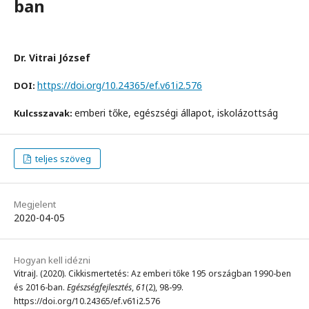
ban
Dr. Vitrai József
https://doi.org/10.24365/ef.v61i2.576
DOI:
emberi tőke, egészségi állapot, iskolázottság
Kulcsszavak:
teljes szöveg
Megjelent
2020-04-05
Hogyan kell idézni
VitraiJ. (2020). Cikkismertetés: Az emberi tőke 195 országban 1990-ben
és 2016-ban.
Egészségfejlesztés
,
61
(2), 98-99.
https://doi.org/10.24365/ef.v61i2.576