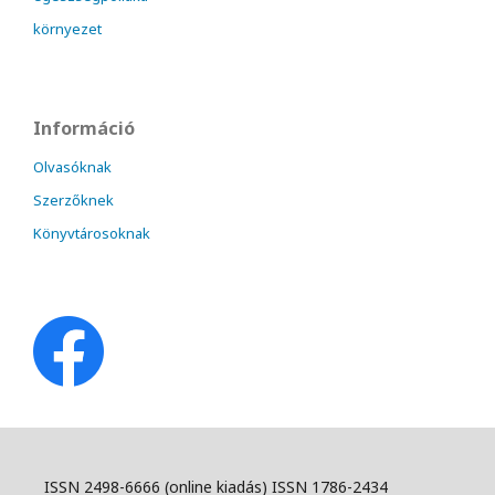
környezet
Információ
Olvasóknak
Szerzőknek
Könyvtárosoknak
ISSN 2498-6666 (online kiadás) ISSN 1786-2434