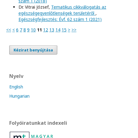
szám 1 (2018)
Dr. Vitrai József,
Tematikus cikkválogatás az
egészségegyenlőtlenségek területéről
,
Egészségfejlesztés: Évf. 62 szám 1 (2021)
<<
<
6
7
8
9
10
11
12
13
14
15
>
>>
Kézirat benyújtása
Nyelv
English
Hungarian
Folyóiratunkat indexeli