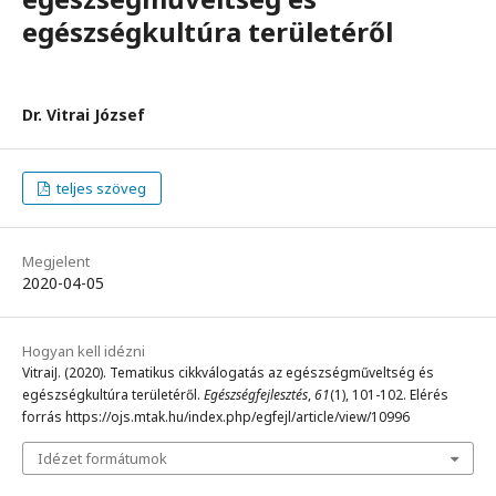
egészségkultúra területéről
Dr. Vitrai József
teljes szöveg
Megjelent
2020-04-05
Hogyan kell idézni
VitraiJ. (2020). Tematikus cikkválogatás az egészségműveltség és
egészségkultúra területéről.
Egészségfejlesztés
,
61
(1), 101-102. Elérés
forrás https://ojs.mtak.hu/index.php/egfejl/article/view/10996
Idézet formátumok