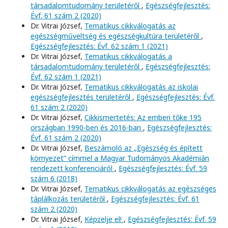
társadalomtudomány területéről
,
Egészségfejlesztés:
Évf. 61 szám 2 (2020)
Dr. Vitrai József,
Tematikus cikkválogatás az
egészségműveltség és egészségkultúra területéről
,
Egészségfejlesztés: Évf. 62 szám 1 (2021)
Dr. Vitrai József,
Tematikus cikkválogatás a
társadalomtudomány területéről
,
Egészségfejlesztés:
Évf. 62 szám 1 (2021)
Dr. Vitrai József,
Tematikus cikkválogatás az iskolai
egészségfejlesztés területéről
,
Egészségfejlesztés: Évf.
61 szám 2 (2020)
Dr. Vitrai József,
Cikkismertetés: Az emberi tőke 195
országban 1990-ben és 2016-ban
,
Egészségfejlesztés:
Évf. 61 szám 2 (2020)
Dr. Vitrai József,
Beszámoló az „Egészség és épített
környezet” címmel a Magyar Tudományos Akadémián
rendezett konferenciáról
,
Egészségfejlesztés: Évf. 59
szám 6 (2018)
Dr. Vitrai József,
Tematikus cikkválogatás az egészséges
táplálkozás területéről
,
Egészségfejlesztés: Évf. 61
szám 2 (2020)
Dr. Vitrai József,
Képzelje el!
,
Egészségfejlesztés: Évf. 59