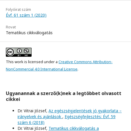
Folyóirat szám
Évf. 61 szám 1 (2020)
Rovat
Tematikus cikkválogatás
This work is licensed under a
Creative Commons Attribution-
NonCommercial 4.0 International License
.
Ugyanannak a szerző(k)nek a legtöbbet olvasott
cikkei
Dr. Vitrai József,
Az egészségjelentések jó gyakorlata –
irányelvek és ajánlások
,
Egészségfejlesztés: Évf. 59
szám 6 (2018)
Dr. Vitrai József,
Tematikus cikkválogatás a