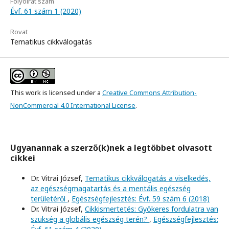
Folyóirat szám
Évf. 61 szám 1 (2020)
Rovat
Tematikus cikkválogatás
This work is licensed under a
Creative Commons Attribution-
NonCommercial 4.0 International License
.
Ugyanannak a szerző(k)nek a legtöbbet olvasott
cikkei
Dr. Vitrai József,
Tematikus cikkválogatás a viselkedés,
az egészségmagatartás és a mentális egészség
területéről
,
Egészségfejlesztés: Évf. 59 szám 6 (2018)
Dr. Vitrai József,
Cikkismertetés: Gyökeres fordulatra van
szükség a globális egészség terén?
,
Egészségfejlesztés: