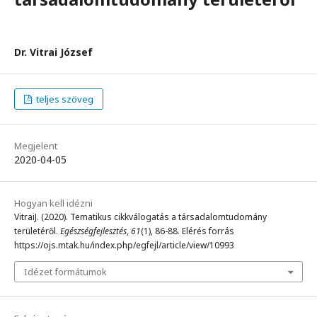
Dr. Vitrai József
teljes szöveg
Megjelent
2020-04-05
Hogyan kell idézni
VitraiJ. (2020). Tematikus cikkválogatás a társadalomtudomány
területéről.
Egészségfejlesztés
,
61
(1), 86-88. Elérés forrás
https://ojs.mtak.hu/index.php/egfejl/article/view/10993
Idézet formátumok