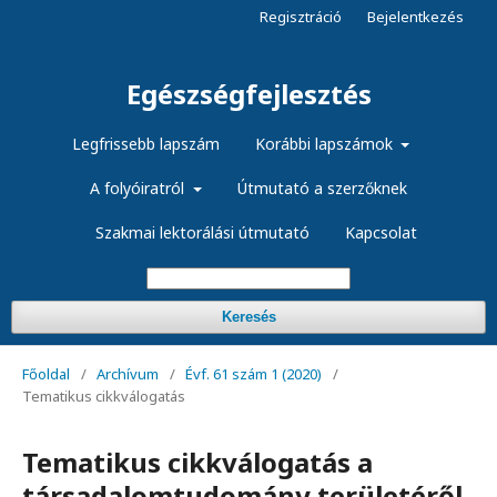
Regisztráció
Bejelentkezés
Egészségfejlesztés
Legfrissebb lapszám
Korábbi lapszámok
A folyóiratról
Útmutató a szerzőknek
Szakmai lektorálási útmutató
Kapcsolat
Keresés
Főoldal
/
Archívum
/
Évf. 61 szám 1 (2020)
/
Tematikus cikkválogatás
Tematikus cikkválogatás a
társadalomtudomány területéről