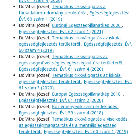
Évf. 61 szám 4 (2020)
Dr. Vitrai József,
Tematikus cikkválogatás a
társadalomtudomány területéről
,
Egészségfejlesztés:
Évf. 60 szám 1 (2019)
Dr. Vitrai József,
Európai Egészségpillanatkép 2020
,
Egészségfejlesztés: Évf. 62 szám 1 (2021)
Dr. Vitrai József,
Tematikus cikkválogatás az iskolai
egészségfejlesztés területéről
,
Egészségfejlesztés: Évf.
60 szám 4 (2019)
Dr. Vitrai József,
Tematikus cikkválogatás az
egészségműveltség és egészségkultúra területéről
,
Egészségfejlesztés: Évf. 61 szám 4 (2020)
Dr. Vitrai József,
Tematikus cikkválogatás az iskolai
egészségfejlesztés területéről
,
Egészségfejlesztés: Évf.
61 szám 3 (2020)
Dr. Vitrai József,
Európai Egészségpillanatkép 2018.
,
Egészségfejlesztés: Évf. 61 szám 2 (2020)
Dr. Vitrai József,
Közleményeink iránti érdeklődés
,
Egészségfejlesztés: Évf. 59 szám 4 (2018)
Dr. Vitrai József,
Tematikus cikkválogatás a viselkedés,
az egészségmagatartás és a mentális egészség
területéről
,
Egészségfejlesztés: Évf. 60 szám 1 (2019)