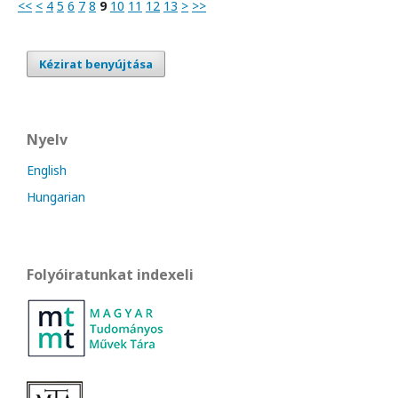
<<
<
4
5
6
7
8
9
10
11
12
13
>
>>
Kézirat benyújtása
Nyelv
English
Hungarian
Folyóiratunkat indexeli