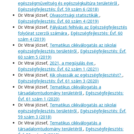
egészségműveltség és egészségkultúra területéről
,
Egészségfejlesztés: Évf. 59 szám 6 (2018)
Dr. Vitrai József,
Olvasottsági statisztikák
,
Egészségfejlesztés: Évf. 60 szám 4 (2019)
Dr. Vitrai József,
Pályázati felhívás az Egészségfejlesztés
folyóirat szerzői számára
,
Egészségfejlesztés: Évf. 60
szám 4 (2019)
Dr. Vitrai József,
Tematikus cikkválogatás az iskolai
egészségfejlesztés területéről
,
Egészségfejlesztés: Évf.
60 szám 5 (2019)
Dr. Vitrai József,
2021, a megújulás éve
,
Egészségfejlesztés: Évf. 62 szám 1 (2021)
Dr. Vitrai József,
Kik olvassák az egészségfejlesztést?
,
Egészségfejlesztés: Évf. 61 szám 3 (2020)
Dr. Vitrai József,
Tematikus cikkválogatás a
társadalomtudomány területéről
,
Egészségfejlesztés:
Évf. 61 szám 1 (2020)
Dr. Vitrai József,
Tematikus cikkválogatás az iskolai
egészségfejlesztés területéről
,
Egészségfejlesztés: Évf.
59 szám 3 (2018)
Dr. Vitrai József,
Tematikus cikkválogatás a
társadalomtudomány területéről
,
Egészségfejlesztés: