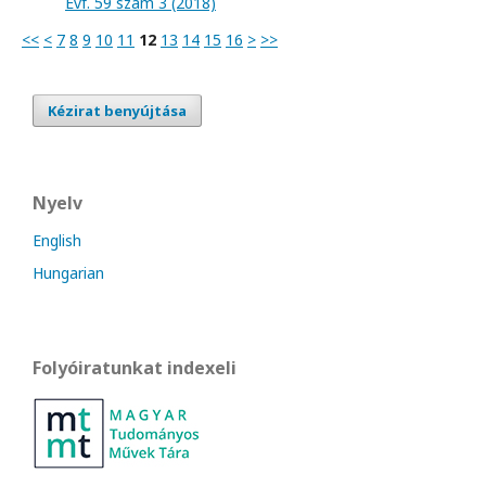
Évf. 59 szám 3 (2018)
<<
<
7
8
9
10
11
12
13
14
15
16
>
>>
Kézirat benyújtása
Nyelv
English
Hungarian
Folyóiratunkat indexeli