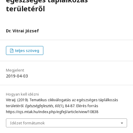
területéről
Dr. Vitrai József
teljes szöveg
Megjelent
2019-04-03
Hogyan kell idézni
VitraiJ. (2019). Tematikus cikkválogatás az egészséges táplálkozás
területéről.
Egészségfejlesztés
,
60
(1), 84-87. Elérés forrás
https://ojs.mtak.hu/index.php/egfejl/article/view/10838
Idézet formátumok