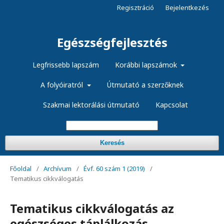
Regisztráció
Bejelentkezés
Egészségfejlesztés
Legfrissebb lapszám
Korábbi lapszámok
A folyóiratról
Útmutató a szerzőknek
Szakmai lektorálási útmutató
Kapcsolat
Keresés
Főoldal
/
Archívum
/
Évf. 60 szám 1 (2019)
/
Tematikus cikkválogatás
Tematikus cikkválogatás az
egészséges táplálkozás