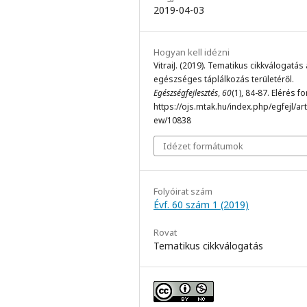
2019-04-03
Hogyan kell idézni
VitraiJ. (2019). Tematikus cikkválogatás
egészséges táplálkozás területéről.
Egészségfejlesztés
,
60
(1), 84-87. Elérés f
https://ojs.mtak.hu/index.php/egfejl/arti
ew/10838
Idézet formátumok
Folyóirat szám
Évf. 60 szám 1 (2019)
Rovat
Tematikus cikkválogatás