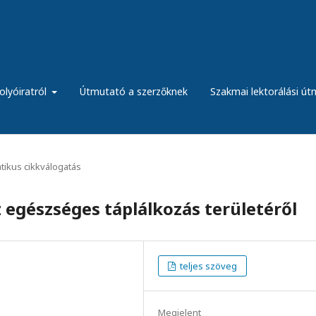
olyóiratról
Útmutató a szerzőknek
Szakmai lektorálási ú
ikus cikkválogatás
 egészséges táplálkozás területéről
teljes szöveg
Megjelent