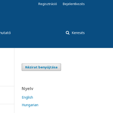
Regisztráció
Bejelentkezés
tmutató
Keresés
Kézirat benyújtása
Nyelv
English
Hungarian