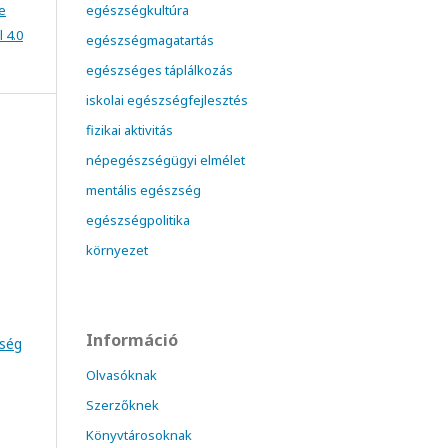
e
egészségkultúra
 4.0
egészségmagatartás
egészséges táplálkozás
iskolai egészségfejlesztés
fizikai aktivitás
népegészségügyi elmélet
mentális egészség
egészségpolitika
környezet
Információ
zség
Olvasóknak
Szerzőknek
Könyvtárosoknak