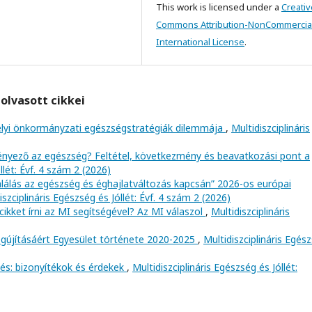
This work is licensed under a
Creativ
Commons Attribution-NonCommercial
International License
.
olvasott cikkei
elyi önkormányzati egészségstratégiák dilemmája
,
Multidiszciplináris
tényező az egészség? Feltétel, következmény és beavatkozási pont a
llét: Évf. 4 szám 2 (2026)
mlálás az egészség és éghajlatváltozás kapcsán” 2026-os európai
iszciplináris Egészség és Jóllét: Évf. 4 szám 2 (2026)
ikket írni az MI segítségével? Az MI válaszol
,
Multidiszciplináris
újításáért Egyesület története 2020-2025
,
Multidiszciplináris Egés
és: bizonyítékok és érdekek
,
Multidiszciplináris Egészség és Jóllét: