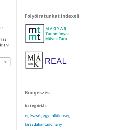
Folyóiratunkat indexeli
 az
orrás
cle/vi
Böngészés
Kategóriák
egészségegyenlőtlenség
társadalomtudomány