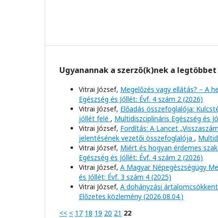
Ugyanannak a szerző(k)nek a legtöbbet 
Vitrai József,
Megelőzés vagy ellátás? – A h
Egészség és Jóllét: Évf. 4 szám 2 (2026)
Vitrai József,
Előadás összefoglalója: Kulcs
jóllét felé
,
Multidiszciplináris Egészség és Jó
Vitrai József,
Fordítás: A Lancet „Visszaszá
jelentésének vezetői összefoglalója
,
Multid
Vitrai József,
Miért és hogyan érdemes szakc
Egészség és Jóllét: Évf. 4 szám 2 (2026)
Vitrai József,
A Magyar Népegészségügy Meg
és Jóllét: Évf. 3 szám 4 (2025)
Vitrai József,
A dohányzási ártalomcsökkent
Előzetes közlemény (2026.08.04.)
<<
<
17
18
19
20
21
22