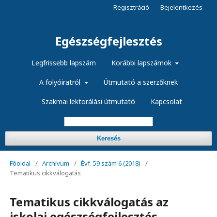
Regisztráció
Bejelentkezés
Egészségfejlesztés
Legfrissebb lapszám
Korábbi lapszámok
A folyóiratról
Útmutató a szerzőknek
Szakmai lektorálási útmutató
Kapcsolat
Keresés
Főoldal
/
Archívum
/
Évf. 59 szám 6 (2018)
/
Tematikus cikkválogatás
Tematikus cikkválogatás az
iskolai egészségfejlesztés