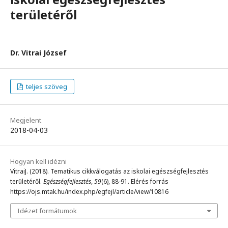
területéről
Dr. Vitrai József
teljes szöveg
Megjelent
2018-04-03
Hogyan kell idézni
VitraiJ. (2018). Tematikus cikkválogatás az iskolai egészségfejlesztés
területéről.
Egészségfejlesztés
,
59
(6), 88-91. Elérés forrás
https://ojs.mtak.hu/index.php/egfejl/article/view/10816
Idézet formátumok