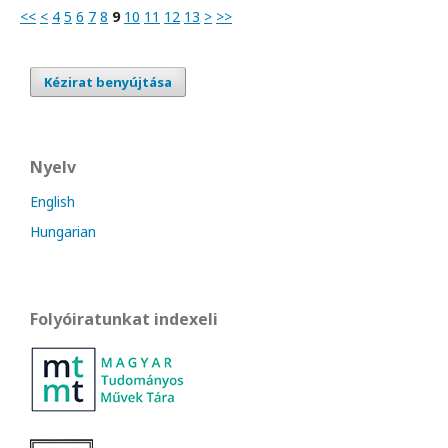
<<
<
4
5
6
7
8
9
10
11
12
13
>
>>
Kézirat benyújtása
Nyelv
English
Hungarian
Folyóiratunkat indexeli