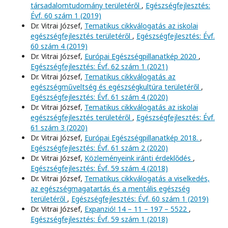
társadalomtudomány területéről
,
Egészségfejlesztés:
Évf. 60 szám 1 (2019)
Dr. Vitrai József,
Tematikus cikkválogatás az iskolai
egészségfejlesztés területéről
,
Egészségfejlesztés: Évf.
60 szám 4 (2019)
Dr. Vitrai József,
Európai Egészségpillanatkép 2020
,
Egészségfejlesztés: Évf. 62 szám 1 (2021)
Dr. Vitrai József,
Tematikus cikkválogatás az
egészségműveltség és egészségkultúra területéről
,
Egészségfejlesztés: Évf. 61 szám 4 (2020)
Dr. Vitrai József,
Tematikus cikkválogatás az iskolai
egészségfejlesztés területéről
,
Egészségfejlesztés: Évf.
61 szám 3 (2020)
Dr. Vitrai József,
Európai Egészségpillanatkép 2018.
,
Egészségfejlesztés: Évf. 61 szám 2 (2020)
Dr. Vitrai József,
Közleményeink iránti érdeklődés
,
Egészségfejlesztés: Évf. 59 szám 4 (2018)
Dr. Vitrai József,
Tematikus cikkválogatás a viselkedés,
az egészségmagatartás és a mentális egészség
területéről
,
Egészségfejlesztés: Évf. 60 szám 1 (2019)
Dr. Vitrai József,
Expanzió! 14 – 11 – 197 – 5522
,
Egészségfejlesztés: Évf. 59 szám 1 (2018)