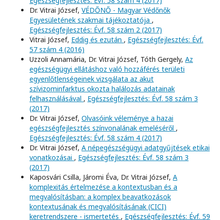
Egészségfejlesztés: Évf. 58 szám 4 (2017)
Dr. Vitrai József,
VÉDŐNŐ - Magyar Védőnők
Egyesületének szakmai tájékoztatója
,
Egészségfejlesztés: Évf. 58 szám 2 (2017)
Vitrai József,
Eddig és ezután
,
Egészségfejlesztés: Évf.
57 szám 4 (2016)
Uzzoli Annamária, Dr. Vitrai József, Tóth Gergely,
Az
egészségügyi ellátáshoz való hozzáférés területi
egyenlőtlenségeinek vizsgálata az akut
szívizominfarktus okozta halálozás adatainak
felhasználásával
,
Egészségfejlesztés: Évf. 58 szám 3
(2017)
Dr. Vitrai József,
Olvasóink véleménye a hazai
egészségfejlesztés színvonalának emeléséről
,
Egészségfejlesztés: Évf. 58 szám 4 (2017)
Dr. Vitrai József,
A népegészségügyi adatgyűjtések etikai
vonatkozásai
,
Egészségfejlesztés: Évf. 58 szám 3
(2017)
Kaposvári Csilla, Járomi Éva, Dr. Vitrai József,
A
komplexitás értelmezése a kontextusban és a
megvalósításban: a komplex beavatkozások
kontextusának és megvalósításának (CICI)
keretrendszere - ismertetés
,
Egészségfejlesztés: Évf. 59