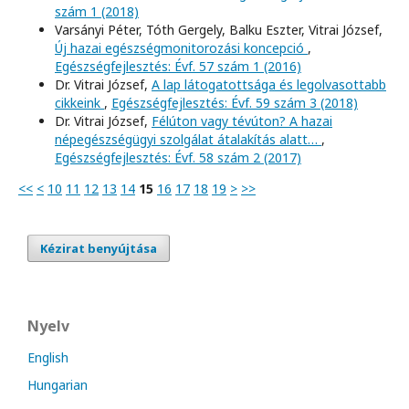
szám 1 (2018)
Varsányi Péter, Tóth Gergely, Balku Eszter, Vitrai József,
Új hazai egészségmonitorozási koncepció
,
Egészségfejlesztés: Évf. 57 szám 1 (2016)
Dr. Vitrai József,
A lap látogatottsága és legolvasottabb
cikkeink
,
Egészségfejlesztés: Évf. 59 szám 3 (2018)
Dr. Vitrai József,
Félúton vagy tévúton? A hazai
népegészségügyi szolgálat átalakítás alatt…
,
Egészségfejlesztés: Évf. 58 szám 2 (2017)
<<
<
10
11
12
13
14
15
16
17
18
19
>
>>
Kézirat benyújtása
Nyelv
English
Hungarian