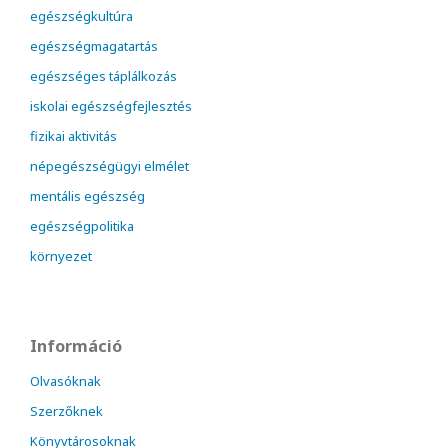
egészségkultúra
egészségmagatartás
egészséges táplálkozás
iskolai egészségfejlesztés
fizikai aktivitás
népegészségügyi elmélet
mentális egészség
egészségpolitika
környezet
Információ
Olvasóknak
Szerzőknek
Könyvtárosoknak