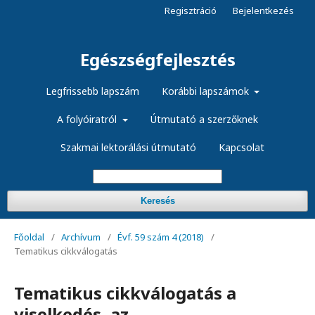
Regisztráció
Bejelentkezés
Egészségfejlesztés
Legfrissebb lapszám
Korábbi lapszámok
A folyóiratról
Útmutató a szerzőknek
Szakmai lektorálási útmutató
Kapcsolat
Keresés
Főoldal
/
Archívum
/
Évf. 59 szám 4 (2018)
/
Tematikus cikkválogatás
Tematikus cikkválogatás a
viselkedés, az