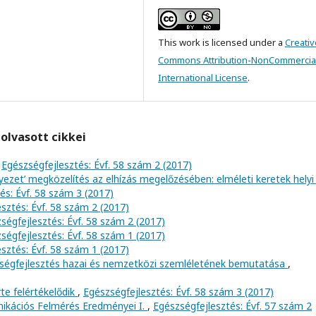
This work is licensed under a
Creativ
Commons Attribution-NonCommercial
International License
.
olvasott cikkei
,
Egészségfejlesztés: Évf. 58 szám 2 (2017)
rnyezet’ megközelítés az elhízás megelőzésében: elméleti keretek helyi
és: Évf. 58 szám 3 (2017)
sztés: Évf. 58 szám 2 (2017)
ségfejlesztés: Évf. 58 szám 2 (2017)
ségfejlesztés: Évf. 58 szám 1 (2017)
sztés: Évf. 58 szám 1 (2017)
szségfejlesztés hazai és nemzetközi szemléletének bemutatása
,
te felértékelődik
,
Egészségfejlesztés: Évf. 58 szám 3 (2017)
kációs Felmérés Eredményei I.
,
Egészségfejlesztés: Évf. 57 szám 2