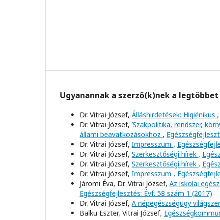
Ugyanannak a szerző(k)nek a legtöbbet 
Dr. Vitrai József,
Álláshirdetések: Higiénikus
Dr. Vitrai József,
’Szakpolitika, rendszer, kö
állami beavatkozásokhoz
,
Egészségfejleszt
Dr. Vitrai József,
Impresszum
,
Egészségfejle
Dr. Vitrai József,
Szerkesztőségi hírek
,
Egész
Dr. Vitrai József,
Szerkesztőségi hírek
,
Egész
Dr. Vitrai József,
Impresszum
,
Egészségfejle
Járomi Éva, Dr. Vitrai József,
Az iskolai egé
Egészségfejlesztés: Évf. 58 szám 1 (2017)
Dr. Vitrai József,
A népegészségügy világszer
Balku Eszter, Vitrai József,
Egészségkommuni