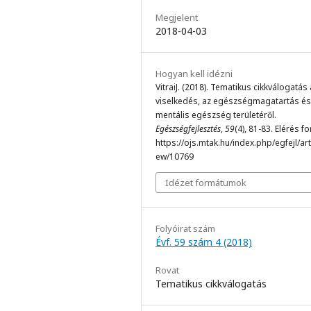
Megjelent
2018-04-03
Hogyan kell idézni
VitraiJ. (2018). Tematikus cikkválogatás 
viselkedés, az egészségmagatartás és
mentális egészség területéről.
Egészségfejlesztés
,
59
(4), 81-83. Elérés f
https://ojs.mtak.hu/index.php/egfejl/arti
ew/10769
Idézet formátumok
Folyóirat szám
Évf. 59 szám 4 (2018)
Rovat
Tematikus cikkválogatás