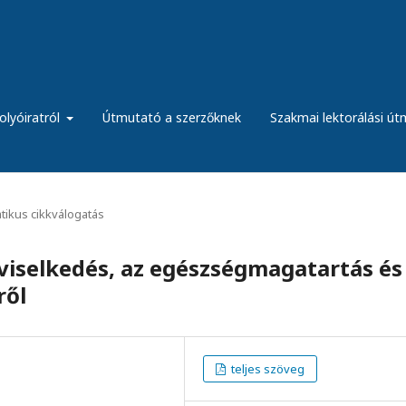
olyóiratról
Útmutató a szerzőknek
Szakmai lektorálási ú
ikus cikkválogatás
viselkedés, az egészségmagatartás és
ről
teljes szöveg