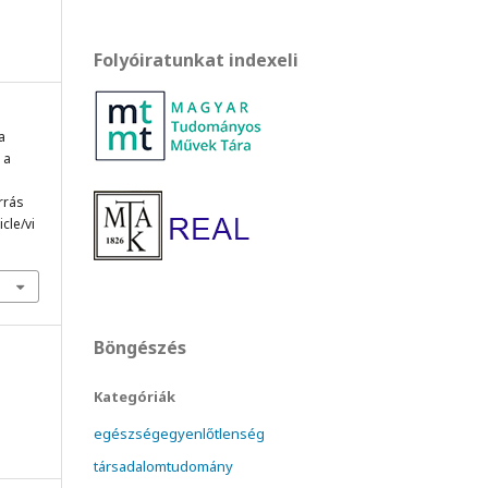
Folyóiratunkat indexeli
a
 a
orrás
cle/vi
Böngészés
Kategóriák
egészségegyenlőtlenség
társadalomtudomány