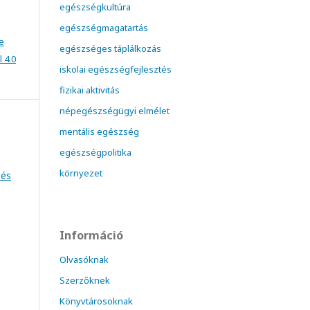
egészségkultúra
egészségmagatartás
e
egészséges táplálkozás
 4.0
iskolai egészségfejlesztés
fizikai aktivitás
népegészségügyi elmélet
mentális egészség
egészségpolitika
környezet
 és
Információ
Olvasóknak
Szerzőknek
Könyvtárosoknak