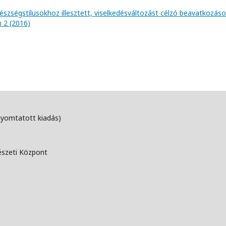
észségstílusokhoz illesztett, viselkedésváltozást célzó beavatkozás
m 2 (2016)
nyomtatott kiadás)
észeti Központ