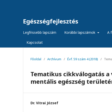
Egészségfejlesztés
Legfrissebb lapszám
Korábbi lapszámok
A f
Kapcsolat
Főoldal
/
Archívum
/
Évf. 59 szám 4 (2018)
/
Temat
Tematikus cikkválogatás a 
mentális egészség területé
Dr. Vitrai József