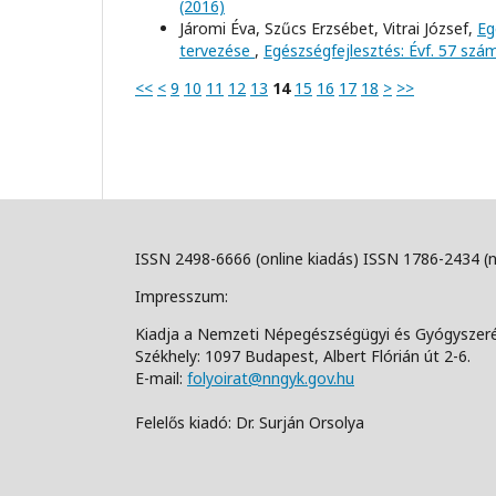
(2016)
Járomi Éva, Szűcs Erzsébet, Vitrai József,
Eg
tervezése
,
Egészségfejlesztés: Évf. 57 szá
<<
<
9
10
11
12
13
14
15
16
17
18
>
>>
ISSN 2498-6666 (online kiadás) ISSN 1786-2434 (
Impresszum:
Kiadja a Nemzeti Népegészségügyi és Gyógyszer
Székhely: 1097 Budapest, Albert Flórián út 2-6.
E-mail:
folyoirat@nngyk.gov.hu
Felelős kiadó: Dr. Surján Orsolya