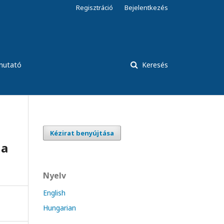
Regisztráció
Bejelentkezés
tmutató
Keresés
Kézirat benyújtása
 a
Nyelv
English
Hungarian