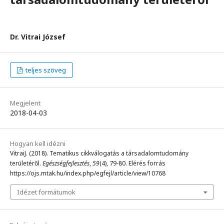
Dr. Vitrai József
teljes szöveg
Megjelent
2018-04-03
Hogyan kell idézni
VitraiJ. (2018). Tematikus cikkválogatás a társadalomtudomány
területéről.
Egészségfejlesztés
,
59
(4), 79-80. Elérés forrás
https://ojs.mtak.hu/index.php/egfejl/article/view/10768
Idézet formátumok