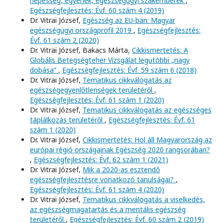
népesség, egyének, egészségügyi szakemberek
,
Egészségfejlesztés: Évf. 60 szám 4 (2019)
Dr. Vitrai József,
Egészség az EU-ban: Magyar
egészségügyi országprofil 2019
,
Egészségfejlesztés:
Évf. 61 szám 2 (2020)
Dr. Vitrai József, Bakacs Márta,
Cikkismertetés: A
Globális Betegségteher Vizsgálat legutóbbi „nagy
dobása”
,
Egészségfejlesztés: Évf. 59 szám 6 (2018)
Dr. Vitrai József,
Tematikus cikkválogatás az
egészségegyenlőtlenségek területéről
,
Egészségfejlesztés: Évf. 61 szám 1 (2020)
Dr. Vitrai József,
Tematikus cikkválogatás az egészséges
táplálkozás területéről
,
Egészségfejlesztés: Évf. 61
szám 1 (2020)
Dr. Vitrai József,
Cikkismertetés: Hol áll Magyarország az
európai régió országainak Egészség 2020 rangsorában?
,
Egészségfejlesztés: Évf. 62 szám 1 (2021)
Dr. Vitrai József,
Mik a 2020-as esztendő
egészségfejlesztésre vonatkozó tanulságai?
,
Egészségfejlesztés: Évf. 61 szám 4 (2020)
Dr. Vitrai József,
Tematikus cikkválogatás a viselkedés,
az egészségmagatartás és a mentális egészség
területéről
,
Egészségfejlesztés: Évf. 60 szám 2 (2019)