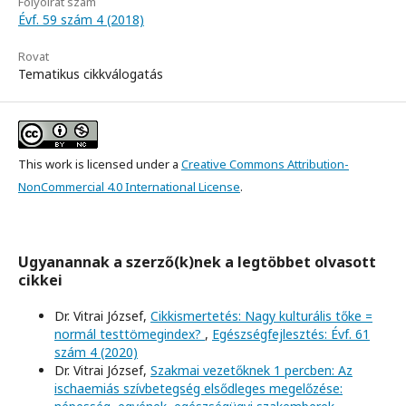
Folyóirat szám
Évf. 59 szám 4 (2018)
Rovat
Tematikus cikkválogatás
This work is licensed under a
Creative Commons Attribution-
NonCommercial 4.0 International License
.
Ugyanannak a szerző(k)nek a legtöbbet olvasott
cikkei
Dr. Vitrai József,
Cikkismertetés: Nagy kulturális tőke =
normál testtömegindex?
,
Egészségfejlesztés: Évf. 61
szám 4 (2020)
Dr. Vitrai József,
Szakmai vezetőknek 1 percben: Az
ischaemiás szívbetegség elsődleges megelőzése: