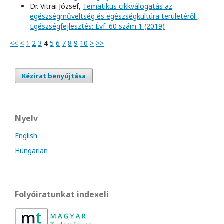
Dr. Vitrai József,
Tematikus cikkválogatás az
egészségműveltség és egészségkultúra területéről
,
Egészségfejlesztés: Évf. 60 szám 1 (2019)
<<
<
1
2
3
4
5
6
7
8
9
10
>
>>
Kézirat benyújtása
Nyelv
English
Hungarian
Folyóiratunkat indexeli