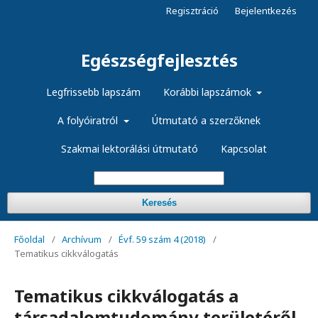
Regisztráció
Bejelentkezés
Egészségfejlesztés
Legfrissebb lapszám
Korábbi lapszámok
A folyóiratról
Útmutató a szerzőknek
Szakmai lektorálási útmutató
Kapcsolat
Keresés
Főoldal
/
Archívum
/
Évf. 59 szám 4 (2018)
/
Tematikus cikkválogatás
Tematikus cikkválogatás a
társadalomtudomány területéről