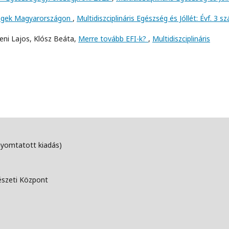
égek Magyarországon
,
Multidiszciplináris Egészség és Jóllét: Évf. 3 s
zeni Lajos, Klósz Beáta,
Merre tovább EFI-k?
,
Multidiszciplináris
nyomtatott kiadás)
észeti Központ