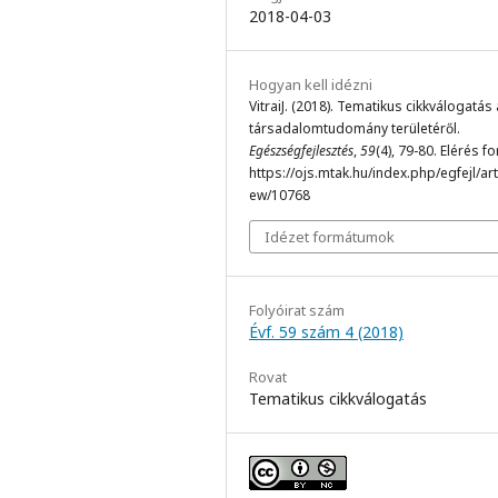
2018-04-03
Hogyan kell idézni
VitraiJ. (2018). Tematikus cikkválogatás 
társadalomtudomány területéről.
Egészségfejlesztés
,
59
(4), 79-80. Elérés f
https://ojs.mtak.hu/index.php/egfejl/arti
ew/10768
Idézet formátumok
Folyóirat szám
Évf. 59 szám 4 (2018)
Rovat
Tematikus cikkválogatás