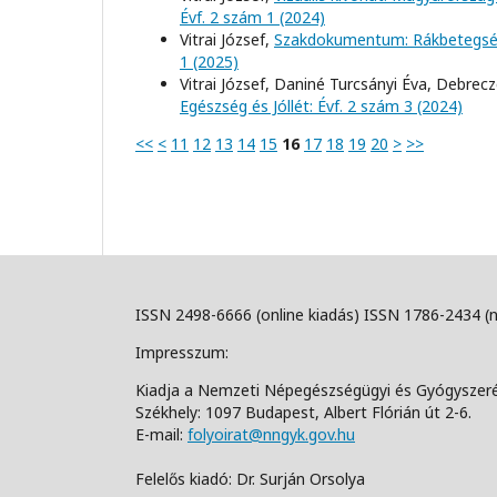
Évf. 2 szám 1 (2024)
Vitrai József,
Szakdokumentum: Rákbetegs
1 (2025)
Vitrai József, Daniné Turcsányi Éva, Debrec
Egészség és Jóllét: Évf. 2 szám 3 (2024)
<<
<
11
12
13
14
15
16
17
18
19
20
>
>>
ISSN 2498-6666 (online kiadás) ISSN 1786-2434 (
Impresszum:
Kiadja a Nemzeti Népegészségügyi és Gyógyszer
Székhely: 1097 Budapest, Albert Flórián út 2-6.
E-mail:
folyoirat@nngyk.gov.hu
Felelős kiadó: Dr. Surján Orsolya