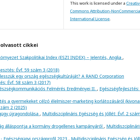
This work is licensed under a
Creativ
Commons Attribution-NonCommercial
International License
.
olvasott cikkei
környezet Szakpolitikai Index (ESZI INDEX) – Jelentés, Anglia
,
esztés: Évf. 59 szám 3 (2018)
lesszük egy ország egészségkultúráját? A RAND Corporation
és: Évf. 58 szám 3 (2017)
észségkommunikációs Felmérés Eredményei II.
,
Egészségfejlesztés: 
tés a gyermekeket célzó élelmiszer-marketing korlátozásáról (kivon
 szám 2 (2025)
égügy újragondolása
,
Multidiszciplináris Egészség és Jóllét: Évf. 2 szá
ág álláspontja a kormány drogellenes kampányáról
,
Multidiszciplinári
 - Egészségügyi országprofil 2023
,
Multidiszciplináris Egészség és Jóll