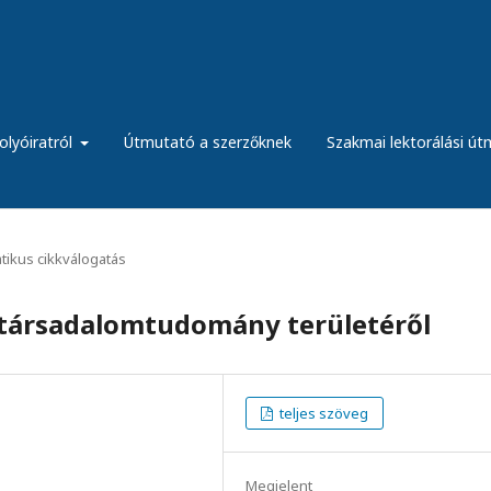
olyóiratról
Útmutató a szerzőknek
Szakmai lektorálási ú
ikus cikkválogatás
 társadalomtudomány területéről
teljes szöveg
Megjelent