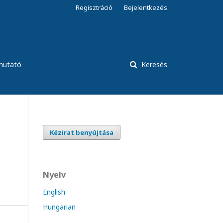
Regisztráció
Bejelentkezés
tmutató
Keresés
Kézirat benyújtása
Nyelv
English
Hungarian