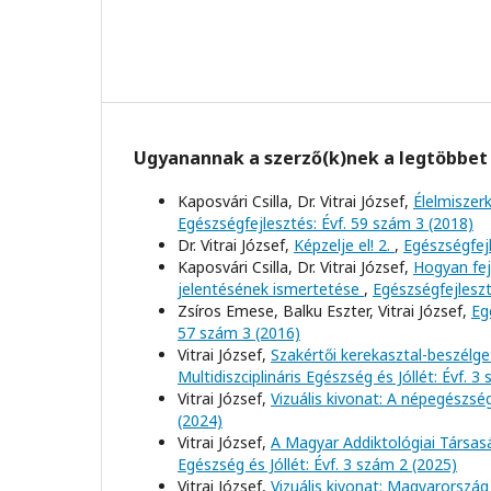
Ugyanannak a szerző(k)nek a legtöbbet 
Kaposvári Csilla, Dr. Vitrai József,
Élelmiszer
Egészségfejlesztés: Évf. 59 szám 3 (2018)
Dr. Vitrai József,
Képzelje el! 2.
,
Egészségfejl
Kaposvári Csilla, Dr. Vitrai József,
Hogyan fej
jelentésének ismertetése
,
Egészségfejleszt
Zsíros Emese, Balku Eszter, Vitrai József,
Eg
57 szám 3 (2016)
Vitrai József,
Szakértői kerekasztal-beszélge
Multidiszciplináris Egészség és Jóllét: Évf. 3
Vitrai József,
Vizuális kivonat: A népegészs
(2024)
Vitrai József,
A Magyar Addiktológiai Társas
Egészség és Jóllét: Évf. 3 szám 2 (2025)
Vitrai József,
Vizuális kivonat: Magyarország