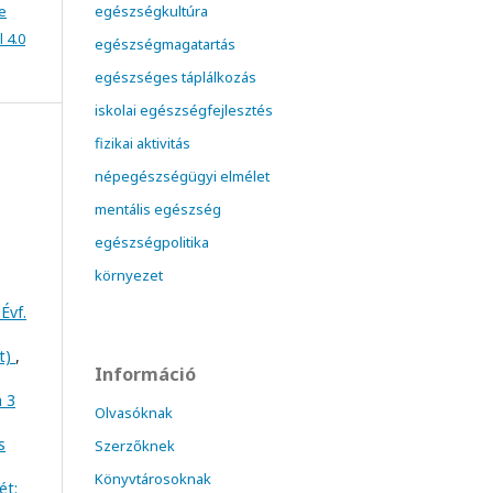
e
egészségkultúra
 4.0
egészségmagatartás
egészséges táplálkozás
iskolai egészségfejlesztés
fizikai aktivitás
népegészségügyi elmélet
mentális egészség
egészségpolitika
környezet
Évf.
at)
,
Információ
m 3
Olvasóknak
s
Szerzőknek
Könyvtárosoknak
ét: