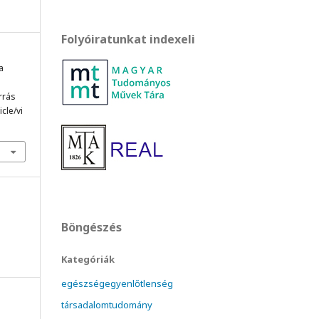
Folyóiratunkat indexeli
a
orrás
cle/vi
Böngészés
Kategóriák
egészségegyenlőtlenség
társadalomtudomány