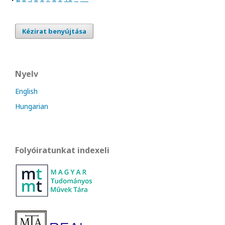
Kézirat benyújtása
Nyelv
English
Hungarian
Folyóiratunkat indexeli