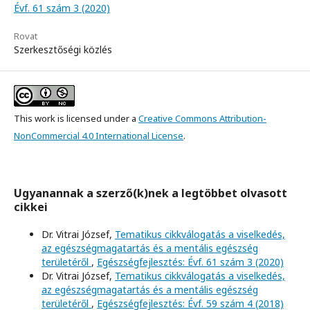
Évf. 61 szám 3 (2020)
Rovat
Szerkesztőségi közlés
This work is licensed under a
Creative Commons Attribution-
NonCommercial 4.0 International License
.
Ugyanannak a szerző(k)nek a legtöbbet olvasott
cikkei
Dr. Vitrai József,
Tematikus cikkválogatás a viselkedés,
az egészségmagatartás és a mentális egészség
területéről
,
Egészségfejlesztés: Évf. 61 szám 3 (2020)
Dr. Vitrai József,
Tematikus cikkválogatás a viselkedés,
az egészségmagatartás és a mentális egészség
területéről
,
Egészségfejlesztés: Évf. 59 szám 4 (2018)