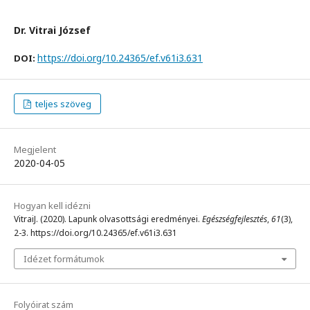
Dr. Vitrai József
https://doi.org/10.24365/ef.v61i3.631
DOI:
teljes szöveg
Megjelent
2020-04-05
Hogyan kell idézni
VitraiJ. (2020). Lapunk olvasottsági eredményei.
Egészségfejlesztés
,
61
(3),
2-3. https://doi.org/10.24365/ef.v61i3.631
Idézet formátumok
Folyóirat szám