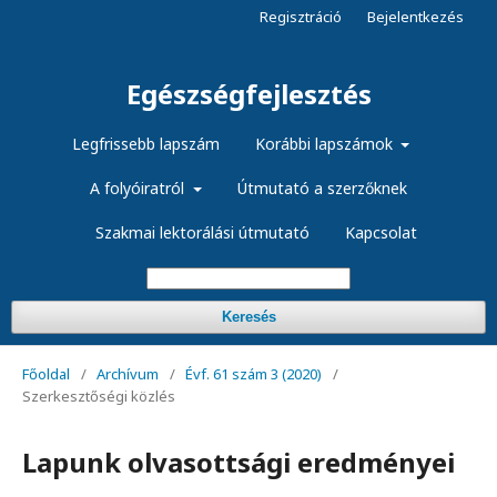
Regisztráció
Bejelentkezés
Egészségfejlesztés
Legfrissebb lapszám
Korábbi lapszámok
A folyóiratról
Útmutató a szerzőknek
Szakmai lektorálási útmutató
Kapcsolat
Keresés
Főoldal
/
Archívum
/
Évf. 61 szám 3 (2020)
/
Szerkesztőségi közlés
Lapunk olvasottsági eredményei