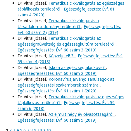
Dr. Vitrai József,
Tematikus cikkválogatás az egészséges
táplálkozás területéről
,
Egészségfejlesztés: Évf. 61
szám 4 (2020)
Dr. Vitrai József,
Tematikus cikkválogatás a
társadalomtudomány területéről
,
Egészségfejlesztés:
Évf. 60 szám 2 (2019)
Dr. Vitrai József,
Tematikus cikkválogatás az
egészségműveltség és egészségkultúra területéről
,
Egészségfejlesztés: Évf. 60 szám 3 (2019)
Dr. Vitrai József,
Képzelje el! 3.
,
Egészségfejlesztés: Évf.
59 szám 4 (2018)
Dr. Vitrai József,
Iskola az egészség alapköve?
,
Egészségfejlesztés: Évf. 60 szám 2 (2019)
Dr. Vitrai József,
Koronavírusjárvány: Tanulságok az
egészségfejlesztési szakemberek számára
,
Egészségfejlesztés: Évf. 61 szám 1 (2020)
Dr. Vitrai József,
Tematikus cikkválogatás az egészséges
táplálkozás területéről
,
Egészségfejlesztés: Évf. 59
szám 6 (2018)
Dr. Vitrai József,
Az elmúlt négy év olvasottságáról
,
Egészségfejlesztés: Évf. 60 szám 5 (2019)
1
2
3
4
5
6
7
8
9
10
>
>>