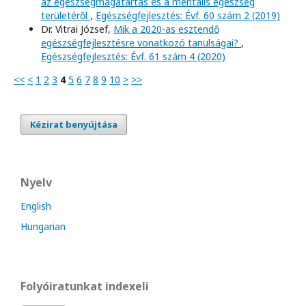
az egészségmagatartás és a mentális egészség
területéről
,
Egészségfejlesztés: Évf. 60 szám 2 (2019)
Dr. Vitrai József,
Mik a 2020-as esztendő
egészségfejlesztésre vonatkozó tanulságai?
,
Egészségfejlesztés: Évf. 61 szám 4 (2020)
<<
<
1
2
3
4
5
6
7
8
9
10
>
>>
Kézirat benyújtása
Nyelv
English
Hungarian
Folyóiratunkat indexeli