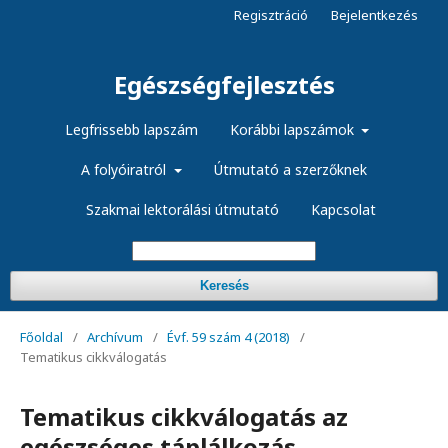
Regisztráció
Bejelentkezés
Egészségfejlesztés
Legfrissebb lapszám
Korábbi lapszámok
A folyóiratról
Útmutató a szerzőknek
Szakmai lektorálási útmutató
Kapcsolat
Keresés
Főoldal
/
Archívum
/
Évf. 59 szám 4 (2018)
/
Tematikus cikkválogatás
Tematikus cikkválogatás az
egészséges táplálkozás