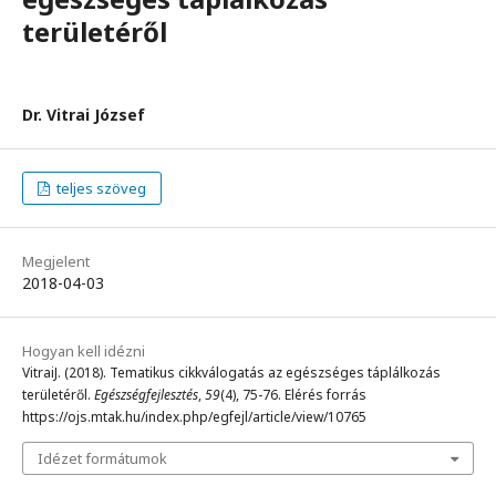
területéről
Dr. Vitrai József
teljes szöveg
Megjelent
2018-04-03
Hogyan kell idézni
VitraiJ. (2018). Tematikus cikkválogatás az egészséges táplálkozás
területéről.
Egészségfejlesztés
,
59
(4), 75-76. Elérés forrás
https://ojs.mtak.hu/index.php/egfejl/article/view/10765
Idézet formátumok