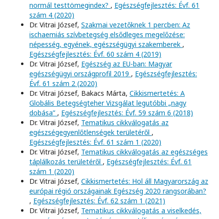
normál testtömegindex?
,
Egészségfejlesztés: Évf. 61
szám 4 (2020)
Dr. Vitrai József,
Szakmai vezetőknek 1 percben: Az
ischaemiás szívbetegség elsődleges megelőzése:
népesség, egyének, egészségügyi szakemberek
,
Egészségfejlesztés: Évf. 60 szám 4 (2019)
Dr. Vitrai József,
Egészség az EU-ban: Magyar
egészségügyi országprofil 2019
,
Egészségfejlesztés:
Évf. 61 szám 2 (2020)
Dr. Vitrai József, Bakacs Márta,
Cikkismertetés: A
Globális Betegségteher Vizsgálat legutóbbi „nagy
dobása”
,
Egészségfejlesztés: Évf. 59 szám 6 (2018)
Dr. Vitrai József,
Tematikus cikkválogatás az
egészségegyenlőtlenségek területéről
,
Egészségfejlesztés: Évf. 61 szám 1 (2020)
Dr. Vitrai József,
Tematikus cikkválogatás az egészséges
táplálkozás területéről
,
Egészségfejlesztés: Évf. 61
szám 1 (2020)
Dr. Vitrai József,
Cikkismertetés: Hol áll Magyarország az
európai régió országainak Egészség 2020 rangsorában?
,
Egészségfejlesztés: Évf. 62 szám 1 (2021)
Dr. Vitrai József,
Tematikus cikkválogatás a viselkedés,