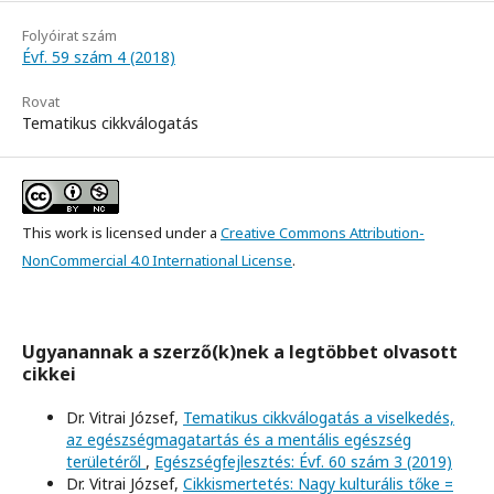
Folyóirat szám
Évf. 59 szám 4 (2018)
Rovat
Tematikus cikkválogatás
This work is licensed under a
Creative Commons Attribution-
NonCommercial 4.0 International License
.
Ugyanannak a szerző(k)nek a legtöbbet olvasott
cikkei
Dr. Vitrai József,
Tematikus cikkválogatás a viselkedés,
az egészségmagatartás és a mentális egészség
területéről
,
Egészségfejlesztés: Évf. 60 szám 3 (2019)
Dr. Vitrai József,
Cikkismertetés: Nagy kulturális tőke =