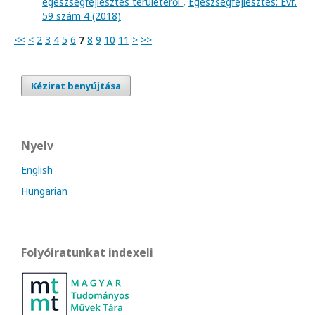
egészségfejlesztés területéről
,
Egészségfejlesztés: Évf.
59 szám 4 (2018)
<<
<
2
3
4
5
6
7
8
9
10
11
>
>>
Kézirat benyújtása
Nyelv
English
Hungarian
Folyóiratunkat indexeli