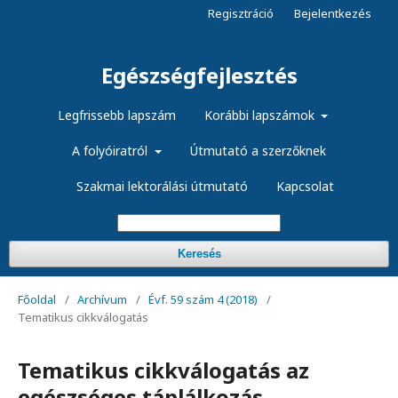
Regisztráció
Bejelentkezés
Egészségfejlesztés
Legfrissebb lapszám
Korábbi lapszámok
A folyóiratról
Útmutató a szerzőknek
Szakmai lektorálási útmutató
Kapcsolat
Keresés
Főoldal
/
Archívum
/
Évf. 59 szám 4 (2018)
/
Tematikus cikkválogatás
Tematikus cikkválogatás az
egészséges táplálkozás