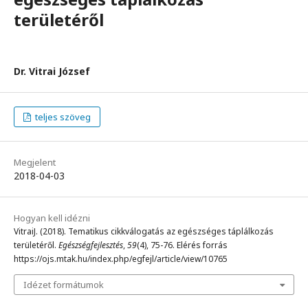
területéről
Dr. Vitrai József
teljes szöveg
Megjelent
2018-04-03
Hogyan kell idézni
VitraiJ. (2018). Tematikus cikkválogatás az egészséges táplálkozás
területéről.
Egészségfejlesztés
,
59
(4), 75-76. Elérés forrás
https://ojs.mtak.hu/index.php/egfejl/article/view/10765
Idézet formátumok