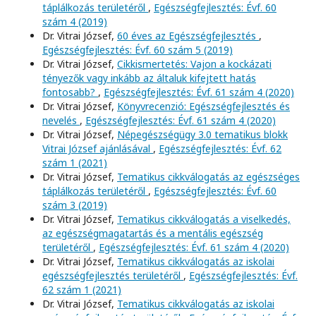
táplálkozás területéről
,
Egészségfejlesztés: Évf. 60
szám 4 (2019)
Dr. Vitrai József,
60 éves az Egészségfejlesztés
,
Egészségfejlesztés: Évf. 60 szám 5 (2019)
Dr. Vitrai József,
Cikkismertetés: Vajon a kockázati
tényezők vagy inkább az általuk kifejtett hatás
fontosabb?
,
Egészségfejlesztés: Évf. 61 szám 4 (2020)
Dr. Vitrai József,
Könyvrecenzió: Egészségfejlesztés és
nevelés
,
Egészségfejlesztés: Évf. 61 szám 4 (2020)
Dr. Vitrai József,
Népegészségügy 3.0 tematikus blokk
Vitrai József ajánlásával
,
Egészségfejlesztés: Évf. 62
szám 1 (2021)
Dr. Vitrai József,
Tematikus cikkválogatás az egészséges
táplálkozás területéről
,
Egészségfejlesztés: Évf. 60
szám 3 (2019)
Dr. Vitrai József,
Tematikus cikkválogatás a viselkedés,
az egészségmagatartás és a mentális egészség
területéről
,
Egészségfejlesztés: Évf. 61 szám 4 (2020)
Dr. Vitrai József,
Tematikus cikkválogatás az iskolai
egészségfejlesztés területéről
,
Egészségfejlesztés: Évf.
62 szám 1 (2021)
Dr. Vitrai József,
Tematikus cikkválogatás az iskolai