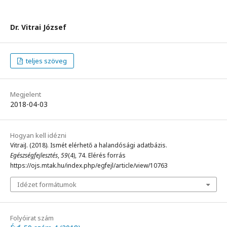
Dr. Vitrai József
teljes szöveg
Megjelent
2018-04-03
Hogyan kell idézni
VitraiJ. (2018). Ismét elérhető a halandósági adatbázis.
Egészségfejlesztés
,
59
(4), 74. Elérés forrás
https://ojs.mtak.hu/index.php/egfejl/article/view/10763
Idézet formátumok
Folyóirat szám