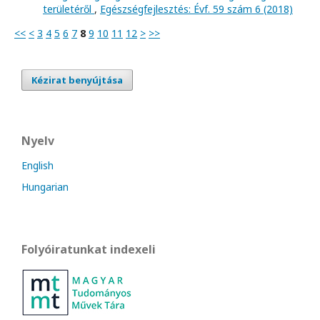
területéről
,
Egészségfejlesztés: Évf. 59 szám 6 (2018)
<<
<
3
4
5
6
7
8
9
10
11
12
>
>>
Kézirat benyújtása
Nyelv
English
Hungarian
Folyóiratunkat indexeli