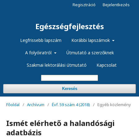
Regisztráció
Bejelentkezés
Egészségfejlesztés
Legfrissebb lapszám
Korábbi lapszámok
A folyóiratról
Útmutató a szerzőknek
Szakmai lektorálási útmutató
Kapcsolat
Keresés
Főoldal
/
Archívum
/
Évf. 59 szám 4 (2018)
/
Egyéb közlemény
Ismét elérhető a halandósági
adatbázis