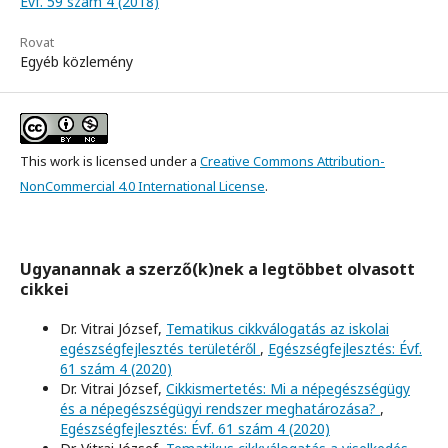
Évf. 59 szám 4 (2018)
Rovat
Egyéb közlemény
This work is licensed under a
Creative Commons Attribution-
NonCommercial 4.0 International License
.
Ugyanannak a szerző(k)nek a legtöbbet olvasott
cikkei
Dr. Vitrai József,
Tematikus cikkválogatás az iskolai
egészségfejlesztés területéről
,
Egészségfejlesztés: Évf.
61 szám 4 (2020)
Dr. Vitrai József,
Cikkismertetés: Mi a népegészségügy
és a népegészségügyi rendszer meghatározása?
,
Egészségfejlesztés: Évf. 61 szám 4 (2020)