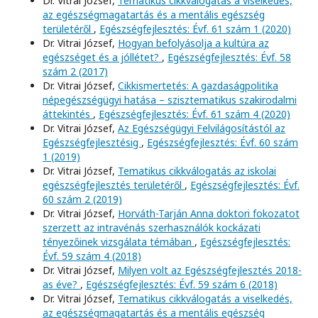
Dr. Vitrai József,
Tematikus cikkválogatás a viselkedés,
az egészségmagatartás és a mentális egészség
területéről
,
Egészségfejlesztés: Évf. 61 szám 1 (2020)
Dr. Vitrai József,
Hogyan befolyásolja a kultúra az
egészséget és a jóllétet?
,
Egészségfejlesztés: Évf. 58
szám 2 (2017)
Dr. Vitrai József,
Cikkismertetés: A gazdaságpolitika
népegészségügyi hatása – szisztematikus szakirodalmi
áttekintés
,
Egészségfejlesztés: Évf. 61 szám 4 (2020)
Dr. Vitrai József,
Az Egészségügyi Felvilágosítástól az
Egészségfejlesztésig
,
Egészségfejlesztés: Évf. 60 szám
1 (2019)
Dr. Vitrai József,
Tematikus cikkválogatás az iskolai
egészségfejlesztés területéről
,
Egészségfejlesztés: Évf.
60 szám 2 (2019)
Dr. Vitrai József,
Horváth-Tarján Anna doktori fokozatot
szerzett az intravénás szerhasználók kockázati
tényezőinek vizsgálata témában
,
Egészségfejlesztés:
Évf. 59 szám 4 (2018)
Dr. Vitrai József,
Milyen volt az Egészségfejlesztés 2018-
as éve?
,
Egészségfejlesztés: Évf. 59 szám 6 (2018)
Dr. Vitrai József,
Tematikus cikkválogatás a viselkedés,
az egészségmagatartás és a mentális egészség