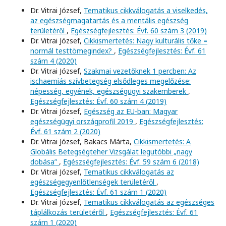
Dr. Vitrai József,
Tematikus cikkválogatás a viselkedés,
az egészségmagatartás és a mentális egészség
területéről
,
Egészségfejlesztés: Évf. 60 szám 3 (2019)
Dr. Vitrai József,
Cikkismertetés: Nagy kulturális tőke =
normál testtömegindex?
,
Egészségfejlesztés: Évf. 61
szám 4 (2020)
Dr. Vitrai József,
Szakmai vezetőknek 1 percben: Az
ischaemiás szívbetegség elsődleges megelőzése:
népesség, egyének, egészségügyi szakemberek
,
Egészségfejlesztés: Évf. 60 szám 4 (2019)
Dr. Vitrai József,
Egészség az EU-ban: Magyar
egészségügyi országprofil 2019
,
Egészségfejlesztés:
Évf. 61 szám 2 (2020)
Dr. Vitrai József, Bakacs Márta,
Cikkismertetés: A
Globális Betegségteher Vizsgálat legutóbbi „nagy
dobása”
,
Egészségfejlesztés: Évf. 59 szám 6 (2018)
Dr. Vitrai József,
Tematikus cikkválogatás az
egészségegyenlőtlenségek területéről
,
Egészségfejlesztés: Évf. 61 szám 1 (2020)
Dr. Vitrai József,
Tematikus cikkválogatás az egészséges
táplálkozás területéről
,
Egészségfejlesztés: Évf. 61
szám 1 (2020)