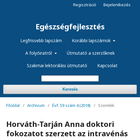
Regisztráció
Bejelentkezés
Egészségfejlesztés
Legfrissebb lapszám
Korábbi lapszámok
A folyóiratról
Útmutató a szerzőknek
Szakmai lektorálási útmutató
Kapcsolat
Keresés
Főoldal
/
Archívum
/
Évf. 59 szám 4 (2018)
/
Szemlék
Horváth-Tarján Anna doktori
fokozatot szerzett az intravénás