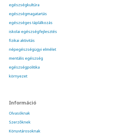
egészségkultúra
egészségmagatartás
egészséges táplálkozás
iskolai egészségfejlesztés
fizikai aktivitás
népegészségügyi elmélet
mentális egészség
egészségpolitika
környezet
Információ
Olvasóknak
Szerzőknek
Könyvtárosoknak