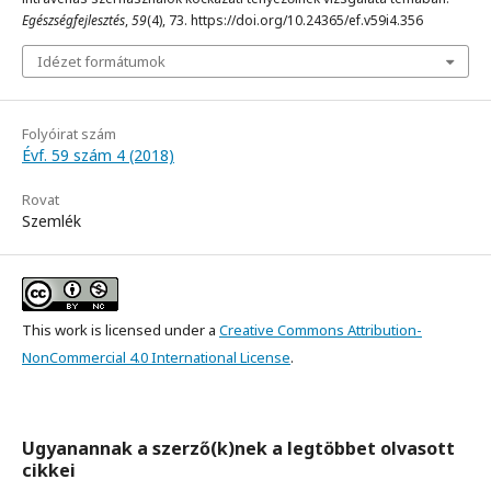
Egészségfejlesztés
,
59
(4), 73. https://doi.org/10.24365/ef.v59i4.356
Idézet formátumok
Folyóirat szám
Évf. 59 szám 4 (2018)
Rovat
Szemlék
This work is licensed under a
Creative Commons Attribution-
NonCommercial 4.0 International License
.
Ugyanannak a szerző(k)nek a legtöbbet olvasott
cikkei