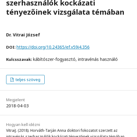
szerhasználók kockázati
tényezőinek vizsgálata témában
Dr. Vitrai József
https://doi.org/10.24365/ef.v59i4.356
DOI:
kábítószer-fogyasztó, intravénás használó
Kulcsszavak:
teljes szöveg
Megjelent
2018-04-03
Hogyan kell idézni
VitraiJ. (2018). Horváth-Tarján Anna doktori fokozatot szerzett az
intravénás szerhasználók kockázati tényezőinek vizsgálata témában.