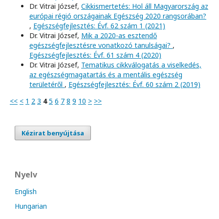
Dr. Vitrai József,
Cikkismertetés: Hol áll Magyarország az
európai régió országainak Egészség 2020 rangsorában?
,
Egészségfejlesztés: Évf. 62 szám 1 (2021)
Dr. Vitrai József,
Mik a 2020-as esztendő
egészségfejlesztésre vonatkozó tanulságai?
,
Egészségfejlesztés: Évf. 61 szám 4 (2020)
Dr. Vitrai József,
Tematikus cikkválogatás a viselkedés,
az egészségmagatartás és a mentális egészség
területéről
,
Egészségfejlesztés: Évf. 60 szám 2 (2019)
<<
<
1
2
3
4
5
6
7
8
9
10
>
>>
Kézirat benyújtása
Nyelv
English
Hungarian