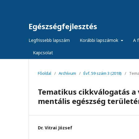
Egészségfejlesztés
Legfrissebb lapszám
Korábbi lapszámok
A f
Kapcsolat
Főoldal
/
Archívum
/
Évf. 59 szám 3 (2018)
/
Temat
Tematikus cikkválogatás a 
mentális egészség területé
Dr. Vitrai József