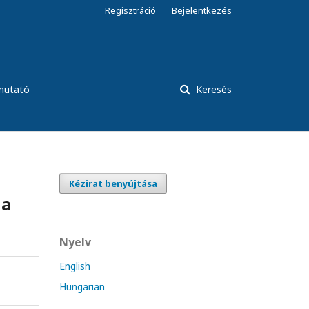
Regisztráció
Bejelentkezés
tmutató
Keresés
Kézirat benyújtása
 a
Nyelv
English
Hungarian