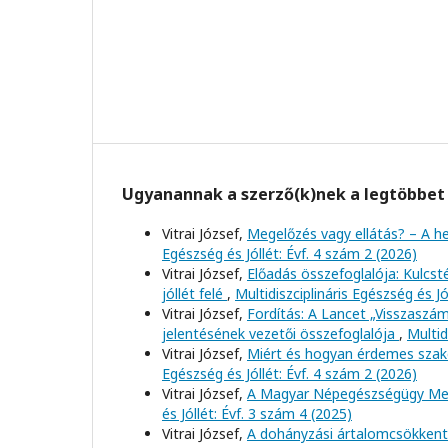
Ugyanannak a szerző(k)nek a legtöbbet 
Vitrai József,
Megelőzés vagy ellátás? – A h
Egészség és Jóllét: Évf. 4 szám 2 (2026)
Vitrai József,
Előadás összefoglalója: Kulcs
jóllét felé
,
Multidiszciplináris Egészség és Jó
Vitrai József,
Fordítás: A Lancet „Visszaszá
jelentésének vezetői összefoglalója
,
Multid
Vitrai József,
Miért és hogyan érdemes szakc
Egészség és Jóllét: Évf. 4 szám 2 (2026)
Vitrai József,
A Magyar Népegészségügy Meg
és Jóllét: Évf. 3 szám 4 (2025)
Vitrai József,
A dohányzási ártalomcsökkent