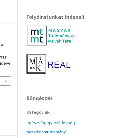
Folyóiratunkat indexeli
a
 a
orrás
cle/vi
Böngészés
Kategóriák
egészségegyenlőtlenség
társadalomtudomány