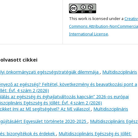
This work is licensed under a
Creativ
Commons Attribution-NonCommercial
International License
.
olvasott cikkei
elyi önkormányzati egészségstratégiák dilemmája
,
Multidiszciplináris
tényező az egészség? Feltétel, következmény és beavatkozási pont a
llét: Évf. 4 szám 2 (2026)
mlálás az egészség és éghajlatváltozás kapcsán” 2026-os európai
iszciplináris Egészség és Jóllét: Évf. 4 szám 2 (2026)
ikket írni az MI segítségével? Az MI válaszol
,
Multidiszciplináris
újításáért Egyesület története 2020-2025
,
Multidiszciplináris Egés
és: bizonyítékok és érdekek
,
Multidiszciplináris Egészség és Jóllét: