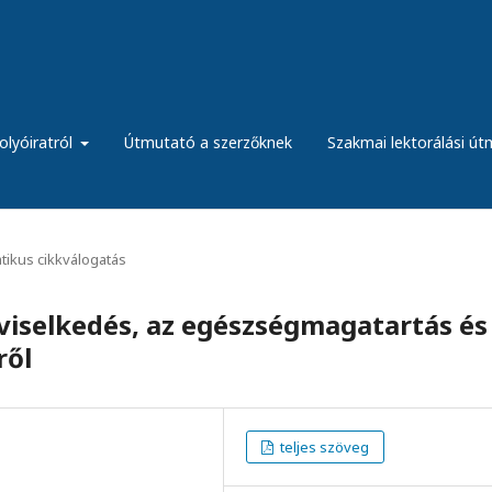
olyóiratról
Útmutató a szerzőknek
Szakmai lektorálási ú
ikus cikkválogatás
viselkedés, az egészségmagatartás és
ről
teljes szöveg