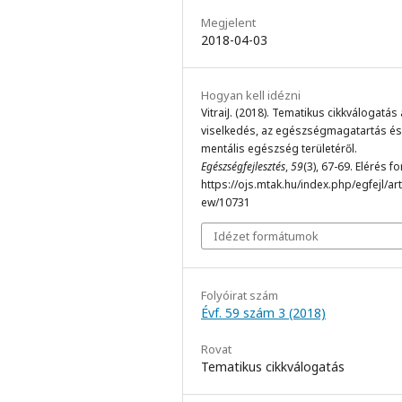
Megjelent
2018-04-03
Hogyan kell idézni
VitraiJ. (2018). Tematikus cikkválogatás 
viselkedés, az egészségmagatartás és
mentális egészség területéről.
Egészségfejlesztés
,
59
(3), 67-69. Elérés f
https://ojs.mtak.hu/index.php/egfejl/arti
ew/10731
Idézet formátumok
Folyóirat szám
Évf. 59 szám 3 (2018)
Rovat
Tematikus cikkválogatás