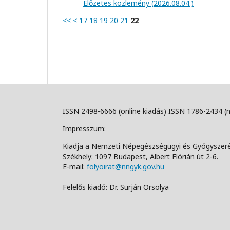
Előzetes közlemény (2026.08.04.)
<<
<
17
18
19
20
21
22
ISSN 2498-6666 (online kiadás) ISSN 1786-2434 (
Impresszum:
Kiadja a Nemzeti Népegészségügyi és Gyógyszer
Székhely: 1097 Budapest, Albert Flórián út 2-6.
E-mail:
folyoirat@nngyk.gov.hu
Felelős kiadó: Dr. Surján Orsolya