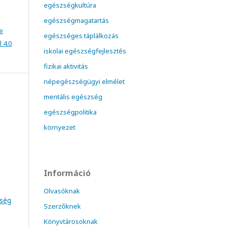
egészségkultúra
egészségmagatartás
e
egészséges táplálkozás
 4.0
iskolai egészségfejlesztés
fizikai aktivitás
népegészségügyi elmélet
mentális egészség
egészségpolitika
környezet
Információ
Olvasóknak
zség
Szerzőknek
Könyvtárosoknak