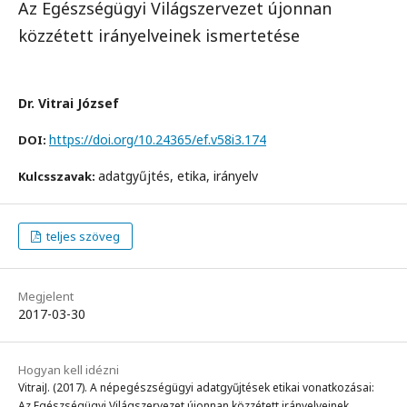
Az Egészségügyi Világszervezet újonnan
közzétett irányelveinek ismertetése
Dr. Vitrai József
https://doi.org/10.24365/ef.v58i3.174
DOI:
adatgyűjtés, etika, irányelv
Kulcsszavak:
teljes szöveg
Megjelent
2017-03-30
Hogyan kell idézni
VitraiJ. (2017). A népegészségügyi adatgyűjtések etikai vonatkozásai:
Az Egészségügyi Világszervezet újonnan közzétett irányelveinek