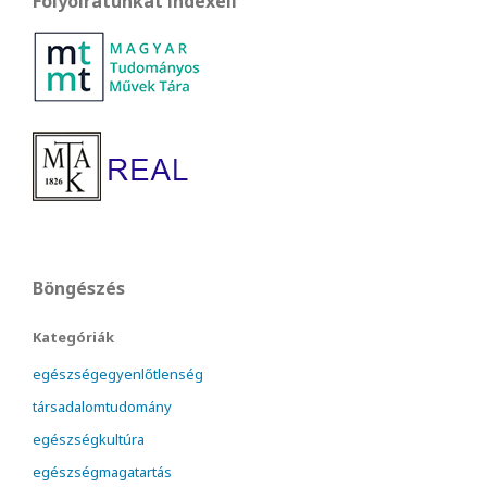
Folyóiratunkat indexeli
Böngészés
Kategóriák
egészségegyenlőtlenség
társadalomtudomány
egészségkultúra
egészségmagatartás