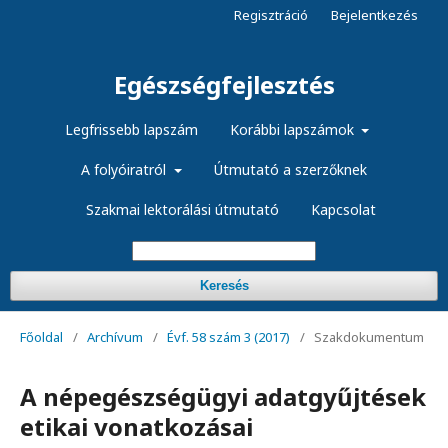
Regisztráció
Bejelentkezés
Egészségfejlesztés
Legfrissebb lapszám
Korábbi lapszámok
A folyóiratról
Útmutató a szerzőknek
Szakmai lektorálási útmutató
Kapcsolat
Keresés
Főoldal
/
Archívum
/
Évf. 58 szám 3 (2017)
/
Szakdokumentum
A népegészségügyi adatgyűjtések
etikai vonatkozásai