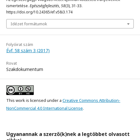
ismertetése.
Egészségfejlesztés
,
58
(3), 31-33.
https://doi.org/10.24365/ef.v58i3.174
Idézet formátumok
Folyóirat szám
Évf. 58 szám 3 (2017)
Rovat
Szakdokumentum
This work is licensed under a
Creative Commons Attribution-
NonCommercial 4.0 International License
.
Ugyanannak a szerző(k)nek a legtöbbet olvasott