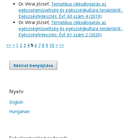
Dr. Vitrai József,
Tematikus cikkválogatás az
egészségműveltség és egészségkultúra területéről
,
Egészségfejlesztés: Évf. 60 szám 4 (2019)
Dr. Vitrai József,
Tematikus cikkválogatás az
egészségműveltség és egészségkultúra területéről
,
Egészségfejlesztés: Évf. 61 szám 2 (2020)
<<
<
1
2
3
4
5
6
7
8
9
10
>
>>
Kézirat benyújtása
Nyelv
English
Hungarian