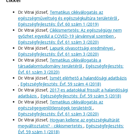
cikkei
Dr. Vitrai József,
Tematikus cikkválogatás az
egészségműveltség és egészségkultúra területéről
,
Egészségfejlesztés: Évf. 60 szám 1 (2019)
Dr. Vitrai József,
Cikkismertetés: Az egészségügy nem
győzhet egyedül a COVID-19 járvánnyal szemben
,
Egészségfejlesztés: Évf. 61 szám 3 (2020)
Dr. Vitrai József,
Lapunk olvasottsági eredményei
,
Egészségfejlesztés: Évf. 61 szám 3 (2020)
Dr. Vitrai József,
Tematikus cikkválogatás a
társadalomtudomány területéről
,
Egészségfejlesztés:
Évf. 61 szám 3 (2020)
Dr. Vitrai József,
Ismét elérhető a halandósági adatbázis
,
Egészségfejlesztés: Évf. 59 szám 4 (2018)
Dr. Vitrai József,
2017-es adatokkal frissült a halandósági
adatbázis
,
Egészségfejlesztés: Évf. 59 szám 5 (2018)
Dr. Vitrai József,
Tematikus cikkválogatás az
egészségegyenlőtlenségek területéről
,
Egészségfejlesztés: Évf. 61 szám 3 (2020)
Dr. Vitrai József,
Hogyan kellene az egészségkultúrát
megváltoztatni? - cikkismertetés
,
Egészségfejlesztés:
Évf. 59 szám 1 (2018)