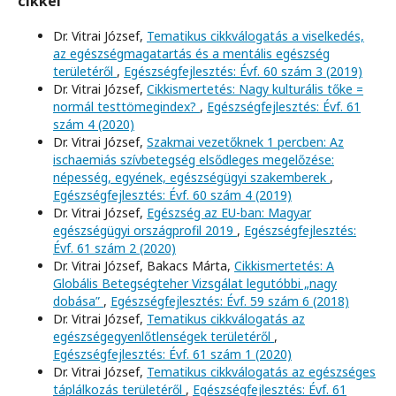
cikkei
Dr. Vitrai József,
Tematikus cikkválogatás a viselkedés,
az egészségmagatartás és a mentális egészség
területéről
,
Egészségfejlesztés: Évf. 60 szám 3 (2019)
Dr. Vitrai József,
Cikkismertetés: Nagy kulturális tőke =
normál testtömegindex?
,
Egészségfejlesztés: Évf. 61
szám 4 (2020)
Dr. Vitrai József,
Szakmai vezetőknek 1 percben: Az
ischaemiás szívbetegség elsődleges megelőzése:
népesség, egyének, egészségügyi szakemberek
,
Egészségfejlesztés: Évf. 60 szám 4 (2019)
Dr. Vitrai József,
Egészség az EU-ban: Magyar
egészségügyi országprofil 2019
,
Egészségfejlesztés:
Évf. 61 szám 2 (2020)
Dr. Vitrai József, Bakacs Márta,
Cikkismertetés: A
Globális Betegségteher Vizsgálat legutóbbi „nagy
dobása”
,
Egészségfejlesztés: Évf. 59 szám 6 (2018)
Dr. Vitrai József,
Tematikus cikkválogatás az
egészségegyenlőtlenségek területéről
,
Egészségfejlesztés: Évf. 61 szám 1 (2020)
Dr. Vitrai József,
Tematikus cikkválogatás az egészséges
táplálkozás területéről
,
Egészségfejlesztés: Évf. 61