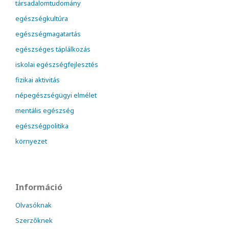
társadalomtudomány
egészségkultúra
egészségmagatartás
egészséges táplálkozás
iskolai egészségfejlesztés
fizikai aktivitás
népegészségügyi elmélet
mentális egészség
egészségpolitika
környezet
Információ
Olvasóknak
Szerzőknek