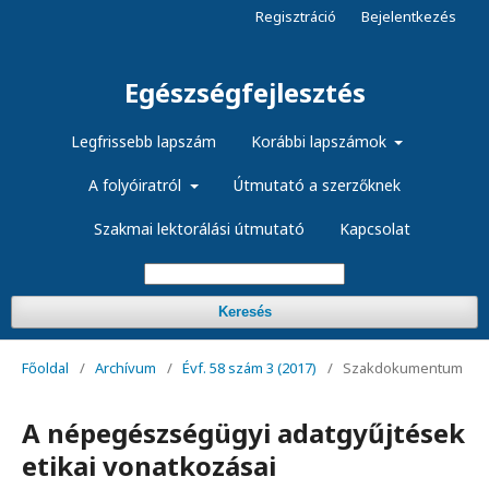
Regisztráció
Bejelentkezés
Egészségfejlesztés
Legfrissebb lapszám
Korábbi lapszámok
A folyóiratról
Útmutató a szerzőknek
Szakmai lektorálási útmutató
Kapcsolat
Keresés
Főoldal
/
Archívum
/
Évf. 58 szám 3 (2017)
/
Szakdokumentum
A népegészségügyi adatgyűjtések
etikai vonatkozásai