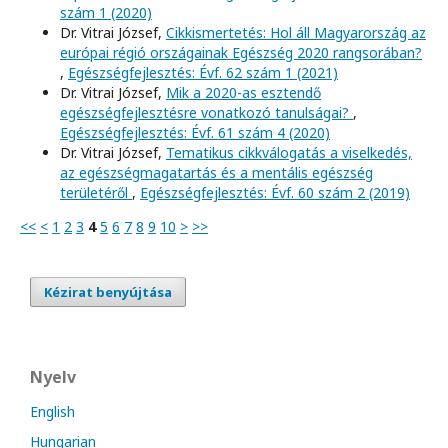
szám 1 (2020)
Dr. Vitrai József,
Cikkismertetés: Hol áll Magyarország az
európai régió országainak Egészség 2020 rangsorában?
,
Egészségfejlesztés: Évf. 62 szám 1 (2021)
Dr. Vitrai József,
Mik a 2020-as esztendő
egészségfejlesztésre vonatkozó tanulságai?
,
Egészségfejlesztés: Évf. 61 szám 4 (2020)
Dr. Vitrai József,
Tematikus cikkválogatás a viselkedés,
az egészségmagatartás és a mentális egészség
területéről
,
Egészségfejlesztés: Évf. 60 szám 2 (2019)
<<
<
1
2
3
4
5
6
7
8
9
10
>
>>
Kézirat benyújtása
Nyelv
English
Hungarian