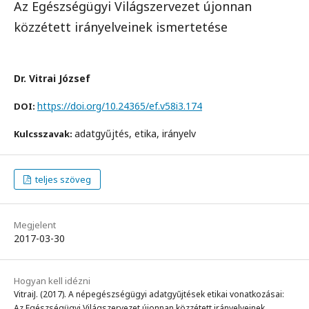
Az Egészségügyi Világszervezet újonnan
közzétett irányelveinek ismertetése
Dr. Vitrai József
https://doi.org/10.24365/ef.v58i3.174
DOI:
adatgyűjtés, etika, irányelv
Kulcsszavak:
teljes szöveg
Megjelent
2017-03-30
Hogyan kell idézni
VitraiJ. (2017). A népegészségügyi adatgyűjtések etikai vonatkozásai:
Az Egészségügyi Világszervezet újonnan közzétett irányelveinek