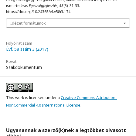
ismertetése.
Egészségfejlesztés
,
58
(3), 31-33.
https://doi.org/10.24365/ef.v58i3.174
Idézet formátumok
Folyóirat szám
Évf. 58 szám 3 (2017)
Rovat
Szakdokumentum
This work is licensed under a
Creative Commons Attribution-
NonCommercial 4.0 International License
.
Ugyanannak a szerző(k)nek a legtöbbet olvasott