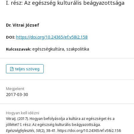
I. rész: Az egészség kulturális beágyazottsága
Dr. Vitrai József
https://doi.org/10.24365/ef.v58i2.158
DOI:
egészségkultúra, szakpolitika
Kulcsszavak:
teljes szöveg
Megjelent
2017-03-30
Hogyan kell idézni
VitraiJ. (2017). Hogyan befolyásolja a kultúra az egészséget és a
jóllétet? I. rész: Az egészség kulturális beágyazottsága.
Egészségfejlesztés
,
58
(2), 38-41. https://doi.org/10.24365/ef.v58i2.158