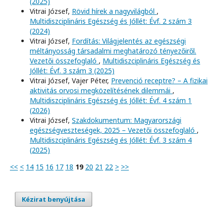
(2025)
Vitrai József,
Rövid hírek a nagyvilágból
,
Multidiszciplináris Egészség és Jóllét: Évf. 2 szám 3
(2024)
Vitrai József,
Fordítás: Világjelentés az egészségi
méltányosság társadalmi meghatározó tényezőiről.
Vezetői összefoglaló
,
Multidiszciplináris Egészség és
Jóllét: Évf. 3 szám 3 (2025)
Vitrai József, Vajer Péter,
Prevenció receptre? – A fizikai
aktivitás orvosi megközelítésének dilemmái
,
Multidiszciplináris Egészség és Jóllét: Évf. 4 szám 1
(2026)
Vitrai József,
Szakdokumentum: Magyarországi
egészségveszteségek, 2025 – Vezetői összefoglaló
,
Multidiszciplináris Egészség és Jóllét: Évf. 3 szám 4
(2025)
<<
<
14
15
16
17
18
19
20
21
22
>
>>
Kézirat benyújtása