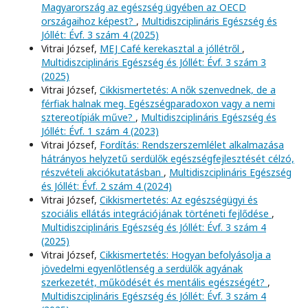
Magyarország az egészség ügyében az OECD
országaihoz képest?
,
Multidiszciplináris Egészség és
Jóllét: Évf. 3 szám 4 (2025)
Vitrai József,
MEJ Café kerekasztal a jóllétről
,
Multidiszciplináris Egészség és Jóllét: Évf. 3 szám 3
(2025)
Vitrai József,
Cikkismertetés: A nők szenvednek, de a
férfiak halnak meg. Egészségparadoxon vagy a nemi
sztereotípiák műve?
,
Multidiszciplináris Egészség és
Jóllét: Évf. 1 szám 4 (2023)
Vitrai József,
Fordítás: Rendszerszemlélet alkalmazása
hátrányos helyzetű serdülők egészségfejlesztését célzó,
részvételi akciókutatásban
,
Multidiszciplináris Egészség
és Jóllét: Évf. 2 szám 4 (2024)
Vitrai József,
Cikkismertetés: Az egészségügyi és
szociális ellátás integrációjának történeti fejlődése
,
Multidiszciplináris Egészség és Jóllét: Évf. 3 szám 4
(2025)
Vitrai József,
Cikkismertetés: Hogyan befolyásolja a
jövedelmi egyenlőtlenség a serdülők agyának
szerkezetét, működését és mentális egészségét?
,
Multidiszciplináris Egészség és Jóllét: Évf. 3 szám 4