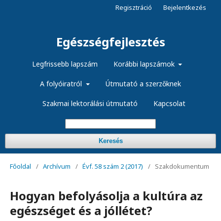
Regisztráció
Bejelentkezés
Egészségfejlesztés
Legfrissebb lapszám
Korábbi lapszámok
A folyóiratról
Útmutató a szerzőknek
Szakmai lektorálási útmutató
Kapcsolat
Keresés
Főoldal
/
Archívum
/
Évf. 58 szám 2 (2017)
/
Szakdokumentum
Hogyan befolyásolja a kultúra az
egészséget és a jóllétet?