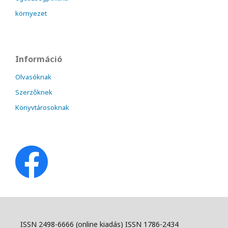
környezet
Információ
Olvasóknak
Szerzőknek
Könyvtárosoknak
ISSN 2498-6666 (online kiadás) ISSN 1786-2434