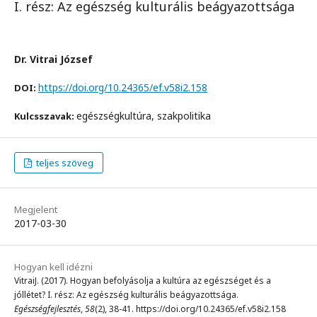
I. rész: Az egészség kulturális beágyazottsága
Dr. Vitrai József
https://doi.org/10.24365/ef.v58i2.158
DOI:
egészségkultúra, szakpolitika
Kulcsszavak:
teljes szöveg
Megjelent
2017-03-30
Hogyan kell idézni
VitraiJ. (2017). Hogyan befolyásolja a kultúra az egészséget és a
jóllétet? I. rész: Az egészség kulturális beágyazottsága.
Egészségfejlesztés
,
58
(2), 38-41. https://doi.org/10.24365/ef.v58i2.158