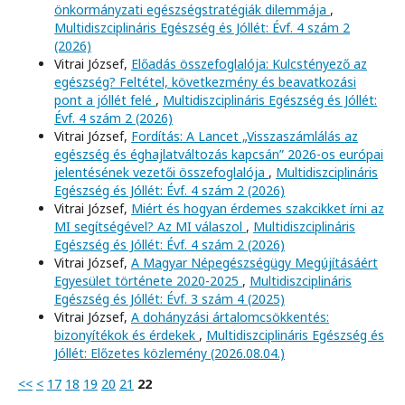
önkormányzati egészségstratégiák dilemmája
,
Multidiszciplináris Egészség és Jóllét: Évf. 4 szám 2
(2026)
Vitrai József,
Előadás összefoglalója: Kulcstényező az
egészség? Feltétel, következmény és beavatkozási
pont a jóllét felé
,
Multidiszciplináris Egészség és Jóllét:
Évf. 4 szám 2 (2026)
Vitrai József,
Fordítás: A Lancet „Visszaszámlálás az
egészség és éghajlatváltozás kapcsán” 2026-os európai
jelentésének vezetői összefoglalója
,
Multidiszciplináris
Egészség és Jóllét: Évf. 4 szám 2 (2026)
Vitrai József,
Miért és hogyan érdemes szakcikket írni az
MI segítségével? Az MI válaszol
,
Multidiszciplináris
Egészség és Jóllét: Évf. 4 szám 2 (2026)
Vitrai József,
A Magyar Népegészségügy Megújításáért
Egyesület története 2020-2025
,
Multidiszciplináris
Egészség és Jóllét: Évf. 3 szám 4 (2025)
Vitrai József,
A dohányzási ártalomcsökkentés:
bizonyítékok és érdekek
,
Multidiszciplináris Egészség és
Jóllét: Előzetes közlemény (2026.08.04.)
<<
<
17
18
19
20
21
22