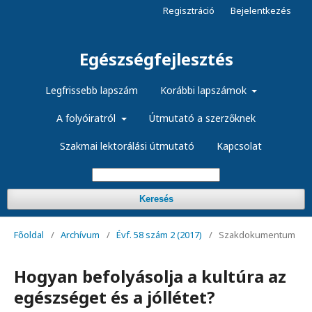
Regisztráció
Bejelentkezés
Egészségfejlesztés
Legfrissebb lapszám
Korábbi lapszámok
A folyóiratról
Útmutató a szerzőknek
Szakmai lektorálási útmutató
Kapcsolat
Keresés
Főoldal
/
Archívum
/
Évf. 58 szám 2 (2017)
/
Szakdokumentum
Hogyan befolyásolja a kultúra az
egészséget és a jóllétet?