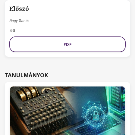
Előszó
Nagy Tamás
4-5
PDF
TANULMÁNYOK