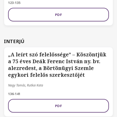
123-135
PDF
INTERJÚ
„A leírt szó felelőssége” – Köszöntjük
a 75 éves Deák Ferenc István ny. bv.
alezredest, a Börtönügyi Szemle
egykori felelős szerkesztőjét
Nagy Tamás, Rutkai Kata
136-141
PDF