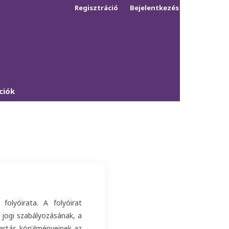
Regisztráció
Bejelentkezés
Keresés
ciók
olyóirata. A folyóirat
 jogi szabályozásának, a
tartás körülményeinek az