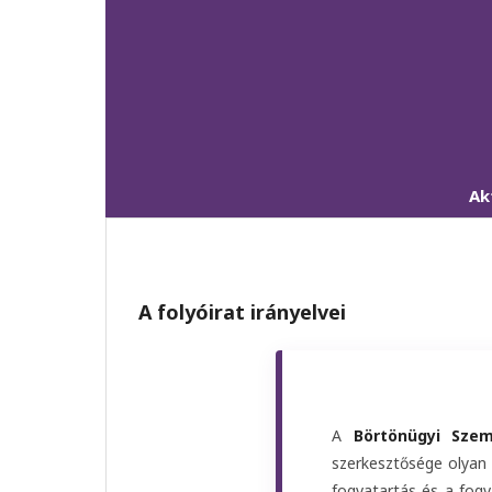
Ak
A folyóirat irányelvei
A
Börtönügyi Szem
szerkesztősége olyan 
fogvatartás és a fogv