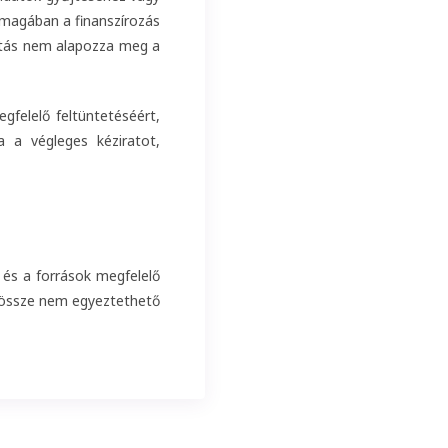
nmagában a finanszírozás
gatás nem alapozza meg a
gfelelő feltüntetéséért,
a a végleges kéziratot,
 és a források megfelelő
l össze nem egyeztethető