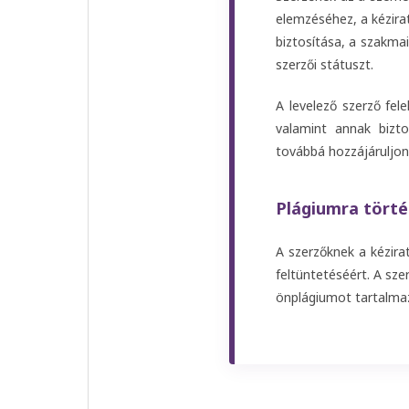
elemzéséhez, a kézira
biztosítása, a szakma
szerzői státuszt.
A levelező szerző fel
valamint annak bizto
továbbá hozzájáruljon
Plágiumra törté
A szerzőknek a kézira
feltüntetéséért. A sz
önplágiumot tartalmaz