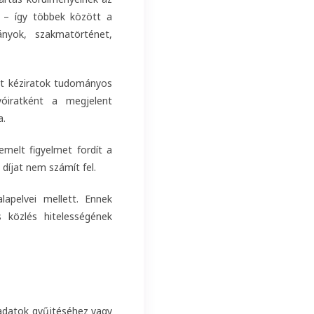
k – így többek között a
ányok, szakmatörténet,
ott kéziratok tudományos
yóiratként a megjelent
a.
emelt figyelmet fordít a
díjat nem számít fel.
lapelvei mellett. Ennek
közlés hitelességének
 adatok gyűjtéséhez vagy