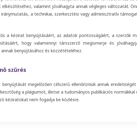
t elkészítéséhez, valamint jóváhagyta annak végleges változatát. Ö
i iránymutatás, a technikai, szerkesztési vagy adminisztratív támo
elős a kézirat benyújtásáért, az adatok pontosságáért, a szerzők me
sításáért, hogy valamennyi társszerző megismerje és jóváhagyj
 annak benyújtásához és közzétételéhez.
nő szűrés
t benyújtását megelőzően célszerű ellenőrizniük annak eredetiségét
erkesztőség a plágiumot, illetve a tudományos publikációs normákka
ó kéziratokat nem fogadja be közlésre.