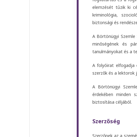
elemzését tűzik ki c
kriminológia, szoci
biztonsági és rendész
A Börtönügyi Szemle S
minőségének és párt
tanulmányokat és a te
A folyóirat elfogadja
szerzők és a lektorok
A Börtönügyi Szemle 
érdekében minden s
biztosítása céljából.
Szerzőség
Szerzőnek az a személ