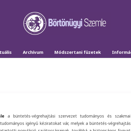
tuális
Archívum
Módszertani füzetek
Informá
le
a büntetés-végrehajtási szervezet tudományos és szakmai f
tudományos igényű kéziratokat vár, melyek a büntetés-végrehajtás
atartotti populáció sajátosságainak, továbbá a biztonságos fogva