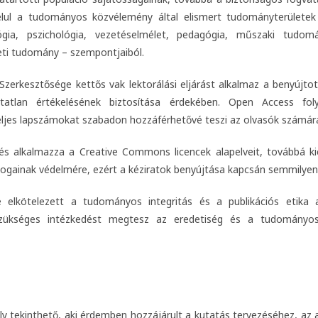
élul a tudományos közvélemény által elismert tudományterülete
ológia, pszichológia, vezetéselmélet, pedagógia, műszaki tudom
eti tudomány – szempontjaiból.
zerkesztősége kettős vak lektorálási eljárást alkalmaz a benyújt
atlan értékelésének biztosítása érdekében. Open Access fol
ljes lapszámokat szabadon hozzáférhetővé teszi az olvasók számár
 és alkalmazza a Creative Commons licencek alapelveit, továbbá ki
 jogainak védelmére, ezért a kéziratok benyújtása kapcsán semmilyen 
elkötelezett a tudományos integritás és a publikációs etika a
zükséges intézkedést megtesz az eredetiség és a tudományos 
y tekinthető, aki érdemben hozzájárult a kutatás tervezéséhez, az