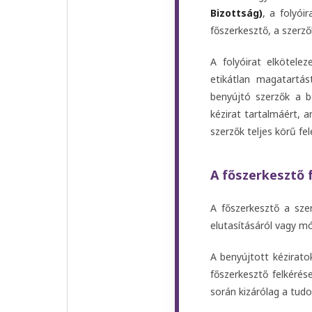
Bizottság)
, a folyói
főszerkesztő, a szerző
A folyóirat elkötele
etikátlan magatartás
benyújtó szerzők a b
kézirat tartalmáért, a
szerzők teljes körű fe
A főszerkesztő 
A főszerkesztő a sze
elutasításáról vagy m
A benyújtott kézirato
főszerkesztő felkérése
során kizárólag a tud