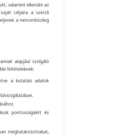
ét, valamint elkerülni az
saját céljaira a szerző
leljenek a nemzetközileg
annak alapjául szolgáló
bi feltételeknek:
letve a kutatási adatok
ülvizsgálatában.
ásához.
ítások pontosságáért és
óban meghatározottakat,