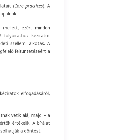
latait (
Core practices
). A
lapulnak.
t mellett, ezért minden
 folyóirathoz kéziratot
eti szellemi alkotás. A
gfelelő feltüntetéséért a
éziratok elfogadásáról,
tnak vetik alá, majd – a
rtők értékelik. A bírálat
solhatják a döntést.