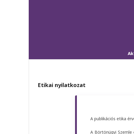
Ak
Etikai nyilatkozat
A publikációs etika ér
A Börtönügyi Szemle 