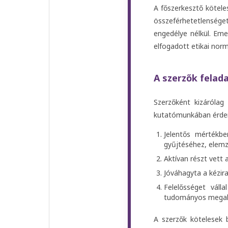
A főszerkesztő köteles
összeférhetetlensége
engedélye nélkül. Eme
elfogadott etikai nor
A szerzők felada
Szerzőként kizárólag
kutatómunkában érdemi 
Jelentős mértékbe
gyűjtéséhez, elem
Aktívan részt vett
Jóváhagyta a kézir
Felelősséget váll
tudományos megal
A szerzők kötelesek 