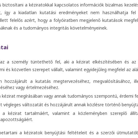
 biztosítani a kéziratokkal kapcsolatos információk bizalmas kezelés
t, így a kiadatlan kutatási eredményeket nem használhatja fel 
llett felelős azért, hogy a folyóiratben megjelenő kutatások megfe
máknak és a tudományos integritás követelményeinek.
tai
 az a személy tüntethető fel, aki a kézirat elkészítésében és az 
és közvetlen szerepet vállalt, valamint egyidejűleg megfelel az aláb
n hozzájárult a kutatás megtervezéséhez, megvalósításához, il
zéséhez vagy értelmezéséhez.
 a kézirat megírásában vagy annak tudományos szempontú, érdemi fel
at végleges változatát és hozzájárult annak közlésre történő benyújt
al a kézirat tartalmáért, valamint a közleményben szereplő áll
apozottságáért.
betartani a kéziratok benyújtási feltételeit és a szerzői útmutat