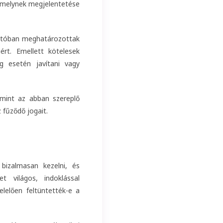
 amelynek megjelentetése
utatóban meghatározottak
ért. Emellett kötelesek
g esetén javítani vagy
lamint az abban szereplő
 fűződő jogait.
 bizalmasan kezelni, és
t világos, indoklással
elelően feltüntették-e a