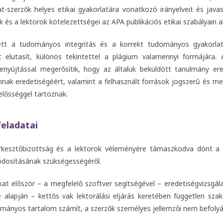
rat-szerzők helyes etikai gyakorlatára vonatkozó irányelveit és javas
k és a lektorok kötelezettségei az APA publikációs etikai szabályain a
zett a tudományos integritás és a korrekt tudományos gyakorla
t elutasít, különös tekintettel a plágium valamennyi formájára. A
enyújtással megerősítik, hogy az általuk beküldött tanulmány ered
nnak eredetiségéért, valamint a felhasznált források jogszerű és me
lelősséggel tartoznak.
feladatai
rkesztőbizottság és a lektorok véleményére támaszkodva dönt a k
ódosításának szükségességéről.
kat először – a megfelelő szoftver segítségével – eredetiségvizsgála
 alapján – kettős vak lektorálási eljárás keretében független szaké
ományos tartalom számít, a szerzők személyes jellemzői nem befolyá