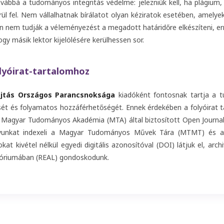
ovábbá a tudományos integritás védelme: jelezniük kell, ha plágium, 
l fel. Nem vállalhatnak bírálatot olyan kéziratok esetében, amelye
en nem tudják a véleményezést a megadott határidőre elkészíteni, err
ogy másik lektor kijelölésére kerülhessen sor.
lyóirat-tartalomhoz
ajtás Országos Parancsnoksága
kiadóként fontosnak tartja a
ét és folyamatos hozzáférhetőségét. Ennek érdekében a folyóirat t
 Magyar Tudományos Akadémia (MTA) által biztosított Open Journal 
ányunkat indexeli a Magyar Tudományos Művek Tára (MTMT) és a
t kivétel nélkül egyedi digitális azonosítóval (DOI) látjuk el, arc
óriumában (REAL) gondoskodunk.