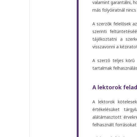
valamint garantálni, 
más folyóiratnál ninc
A szerzők felelősek a
szerinti feltüntetés
tájékoztatni a szer
visszavonni a kézirato
A szerző teljes körű 
tartalmak felhasználá
A lektorok fela
A lektorok kötelesek
értékelésüket tárgy
alátámasztott érvekre
felhasznált forrásoka