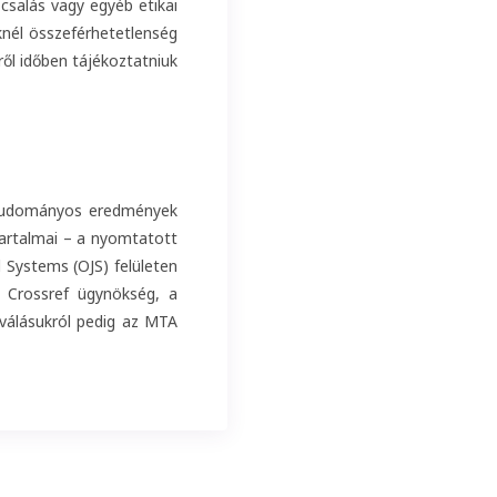
csalás vagy egyéb etikai
knél összeférhetetlenség
ől időben tájékoztatniuk
 tudományos eredmények
artalmai – a nyomtatott
Systems (OJS) felületen
 Crossref ügynökség, a
hiválásukról pedig az MTA