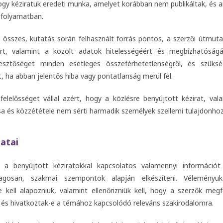
hogy kéziratuk eredeti munka, amelyet korábban nem publikáltak, és
s folyamatban.
z összes, kutatás során felhasznált forrás pontos, a szerzői útm
éért, valamint a közölt adatok hitelességéért és megbízhatóságá
kesztőséget minden esetleges összeférhetetlenségről, és szüksé
t, ha abban jelentős hiba vagy pontatlanság merül fel.
felelősséget vállal azért, hogy a közlésre benyújtott kézirat, va
sa és közzététele nem sérti harmadik személyek szellemi tulajdonhoz
datai
 a benyújtott kéziratokkal kapcsolatos valamennyi információt
ilagosan, szakmai szempontok alapján elkészíteni. Véleményüke
 kell alapozniuk, valamint ellenőrizniük kell, hogy a szerzők megf
t és hivatkoztak-e a témához kapcsolódó releváns szakirodalomra.