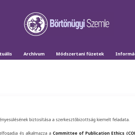
tuális
Archívum
Módszertani füzetek
Informá
vényesülésének biztosítása a szerkesztőbizottság kiemelt feladata.
elfogadja és alkalmazza a
Committee of Publication Ethics (COP