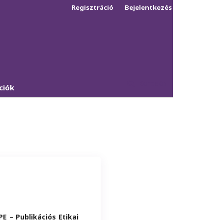
Regisztráció
Bejelentkezés
Keresés
ciók
E – Publikációs Etikai