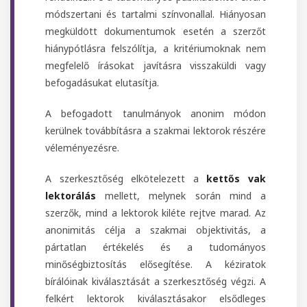
módszertani és tartalmi színvonallal. Hiányosan
megküldött dokumentumok esetén a szerzőt
hiánypótlásra felszólítja, a kritériumoknak nem
megfelelő írásokat javításra visszaküldi vagy
befogadásukat elutasítja.
A befogadott tanulmányok anonim módon
kerülnek továbbításra a szakmai lektorok részére
véleményezésre.
A szerkesztőség elkötelezett a
kettős vak
lektorálás
mellett, melynek során mind a
szerzők, mind a lektorok kiléte rejtve marad. Az
anonimitás célja a szakmai objektivitás, a
pártatlan értékelés és a tudományos
minőségbiztosítás elősegítése. A kéziratok
bírálóinak kiválasztását a szerkesztőség végzi. A
felkért lektorok kiválasztásakor elsődleges