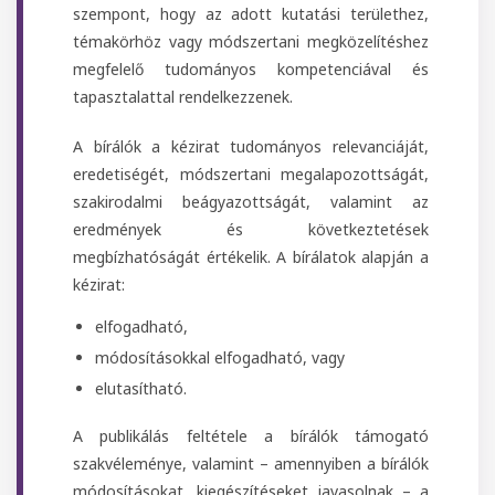
szempont, hogy az adott kutatási területhez,
témakörhöz vagy módszertani megközelítéshez
megfelelő tudományos kompetenciával és
tapasztalattal rendelkezzenek.
A bírálók a kézirat tudományos relevanciáját,
eredetiségét, módszertani megalapozottságát,
szakirodalmi beágyazottságát, valamint az
eredmények és következtetések
megbízhatóságát értékelik. A bírálatok alapján a
kézirat:
elfogadható,
módosításokkal elfogadható, vagy
elutasítható.
A publikálás feltétele a bírálók támogató
szakvéleménye, valamint – amennyiben a bírálók
módosításokat, kiegészítéseket javasolnak – a