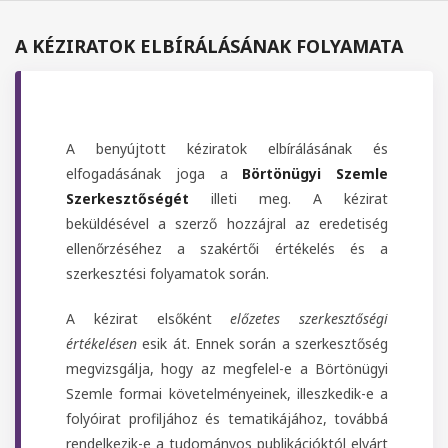
A KÉZIRATOK ELBÍRÁLÁSÁNAK FOLYAMATA
A benyújtott kéziratok elbírálásának és
elfogadásának joga a
Börtönügyi Szemle
Szerkesztőségét
illeti meg. A kézirat
beküldésével a szerző hozzájral az eredetiség
ellenőrzéséhez a szakértői értékelés és a
szerkesztési folyamatok során.
A kézirat elsőként
előzetes szerkesztőségi
értékelésen
esik át. Ennek során a szerkesztőség
megvizsgálja, hogy az megfelel-e a Börtönügyi
Szemle formai követelményeinek, illeszkedik-e a
folyóirat profiljához és tematikájához, továbbá
rendelkezik-e a tudományos publikációktól elvárt