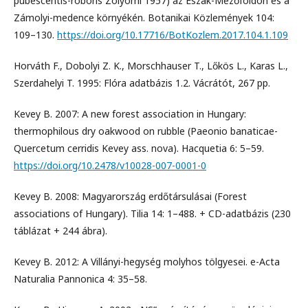
pubescentis-roboris Zólyomi 1957) az Észak-Mezőföldön és a
Zámolyi-medence környékén. Botanikai Közlemények 104:
109–130.
https://doi.org/10.17716/BotKozlem.2017.104.1.109
Horváth F., Dobolyi Z. K., Morschhauser T., Lőkös L., Karas L.,
Szerdahelyi T. 1995: Flóra adatbázis 1.2. Vácrátót, 267 pp.
Kevey B. 2007: A new forest association in Hungary:
thermophilous dry oakwood on rubble (Paeonio banaticae-
Quercetum cerridis Kevey ass. nova). Hacquetia 6: 5–59.
https://doi.org/10.2478/v10028-007-0001-0
Kevey B. 2008: Magyarország erdőtársulásai (Forest
associations of Hungary). Tilia 14: 1–488. + CD-adatbázis (230
táblázat + 244 ábra).
Kevey B. 2012: A Villányi-hegység molyhos tölgyesei. e-Acta
Naturalia Pannonica 4: 35–58.