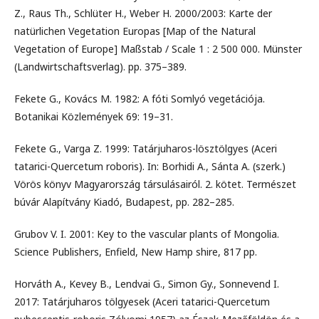
Z., Raus Th., Schlüter H., Weber H. 2000/2003: Karte der
natürlichen Vegetation Europas [Map of the Natural
Vegetation of Europe] Maßstab / Scale 1 : 2 500 000. Münster
(Landwirtschaftsverlag). pp. 375–389.
Fekete G., Kovács M. 1982: A fóti Somlyó vegetációja.
Botanikai Közlemények 69: 19–31.
Fekete G., Varga Z. 1999: Tatárjuharos-lösztölgyes (Aceri
tatarici-Quercetum roboris). In: Borhidi A., Sánta A. (szerk.)
Vörös könyv Magyarország társulásairól. 2. kötet. Természet
búvár Alapítvány Kiadó, Budapest, pp. 282–285.
Grubov V. I. 2001: Key to the vascular plants of Mongolia.
Science Publishers, Enfield, New Hamp shire, 817 pp.
Horváth A., Kevey B., Lendvai G., Simon Gy., Sonnevend I.
2017: Tatárjuharos tölgyesek (Aceri tatarici-Quercetum