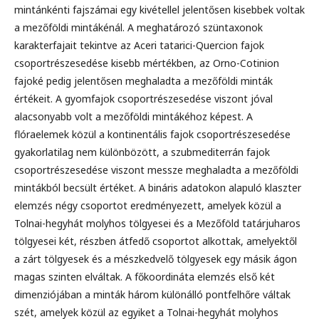
mintánkénti fajszámai egy kivétellel jelentősen kisebbek voltak
a mezőföldi mintákénál. A meghatározó szüntaxonok
karakterfajait tekintve az Aceri tatarici-Quercion fajok
csoportrészesedése kisebb mértékben, az Orno-Cotinion
fajoké pedig jelentősen meghaladta a mezőföldi minták
értékeit. A gyomfajok csoportrészesedése viszont jóval
alacsonyabb volt a mezőföldi mintákéhoz képest. A
flóraelemek közül a kontinentális fajok csoportrészesedése
gyakorlatilag nem különbözött, a szubmediterrán fajok
csoportrészesedése viszont messze meghaladta a mezőföldi
mintákból becsült értéket. A bináris adatokon alapuló klaszter
elemzés négy csoportot eredményezett, amelyek közül a
Tolnai-hegyhát molyhos tölgyesei és a Mezőföld tatárjuharos
tölgyesei két, részben átfedő csoportot alkottak, amelyektől
a zárt tölgyesek és a mészkedvelő tölgyesek egy másik ágon
magas szinten elváltak. A főkoordináta elemzés első két
dimenziójában a minták három különálló pontfelhőre váltak
szét, amelyek közül az egyiket a Tolnai-hegyhát molyhos