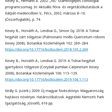
Kevey B., Hirmann A. 2002: „NS” számítógépes cönológiai
programcsomag. In: Aktuális flóra- és vegetációkutatások a
Kárpát-medencében V., Pécs, 2002. március 8–10.
(Összefoglalók), p. 74.
Kevey B., Horváth A., Lendvai G., Simon Gy. 2018: A Tolnai-
hegyhát zárt tölgyesei (Pulmonario mollis-Quercetum roboris
Kevey 2008). Botanikai Közlemények 102: 269–284.
https://doi.org/10.17716/botkozlem.2018.105.2.269
Kevey B., Horváth A., Lendvai G. 2019: A Tolnai-hegyhát
gyertyános tölgyesei (Corydali pumilae-Carpinetum Kevey
2008). Botanikai Közlemények 106: 113–129.
https://doi.org/10.17716/botkozlem.2019.106.1.113
Király G. (szerk.) 2009: Új magyar füvészkönyv. Magyarország
hajtásos növényei. Határozókulcsok. Aggteleki Nemzeti Park
Igazgatóság, Jósvafő, 616 pp.