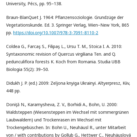
University, Pécs, pp. 95–138.
Braun-BlanQuet J. 1964: Pflanzensoziologie. Grundzüge der
Vegetationskunde. Ed. 3. Springer Verlag, Wien–New York, 865
pp.
https://doi.org/10.1007/978-3-7091-8110-2
Coldea G., Farcaş S., Filipaş L., Ursu T. M., Stoica I. A. 2010:
Syntaxonomic revision of Quercus virgiliana Ten. and Q.
pedunculiflora forests K. Koch from Romania. Studia UBB
Biologia 55(2): 39–50.
Didukh J. P. (ed.) 2009: Zeljona knyiga Ukrainyi. Altyerpresz, Kiiv,
448 pp.
Doniţă N., Karamysheva, Z. V., Borhidi A., Bohn, U. 2000:
Waldsteppen (Wiesensteppen im Wechsel mit sommergrünen
Laubwaldern) und Trockenrasen im Wechsel mit
Trockengebüschen. In: Bohn U., Neuhäusl R., unter Mitarbeit
von / with contributions by Gollub G., Hettwer C., Neuhäuslová