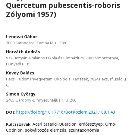
Quercetum pubescentis-roboris
Zólyomi 1957)
Lendvai Gábor
7000 Sárbogárd, Tompa M. u. 38/C
Horváth András
Vak Bottyán Általános Iskola és Gimnázium, 7081 Simontornya,
Hunyadi u. 15.
Kevey Balázs
Pécsi Tudományegyetem, Ökológiai Tanszék, 7624 Pécs, Ifjúság u.
6.
Simon György
2485 Gárdony-Dinnyés, Május 1. u. 2/A
https://doi.org/10.17716/BotKozlem.2021.108.1.43
DOI:
Aceri tatarici-Quercion, erdőssztyep, Orno-
Kulcsszavak:
Cotinion, sokváltozós elemzés, szüntaxonómia