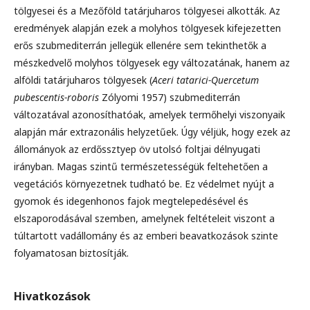
tölgyesei és a Mezőföld tatárjuharos tölgyesei alkották. Az
eredmények alapján ezek a molyhos tölgyesek kifejezetten
erős szubmediterrán jellegük ellenére sem tekinthetők a
mészkedvelő molyhos tölgyesek egy változatának, hanem az
alföldi tatárjuharos tölgyesek (
Aceri tatarici-Quercetum
pubescentis-roboris
Zólyomi 1957) szubmediterrán
változatával azonosíthatóak, amelyek termőhelyi viszonyaik
alapján már extrazonális helyzetűek. Úgy véljük, hogy ezek az
állományok az erdőssztyep öv utolsó foltjai délnyugati
irányban. Magas szintű természetességük feltehetően a
vegetációs környezetnek tudható be. Ez védelmet nyújt a
gyomok és idegenhonos fajok megtelepedésével és
elszaporodásával szemben, amelynek feltételeit viszont a
túltartott vadállomány és az emberi beavatkozások szinte
folyamatosan biztosítják.
Hivatkozások