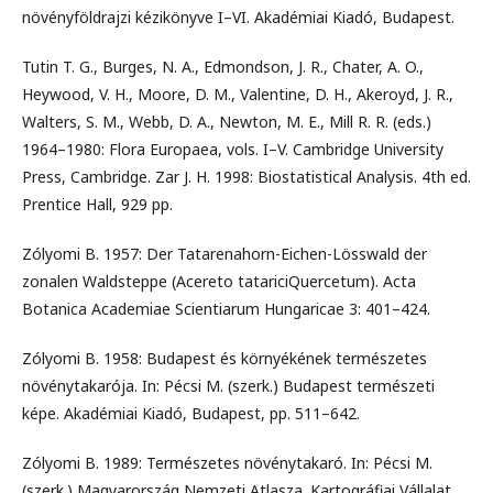
növényföldrajzi kézikönyve I–VI. Akadémiai Kiadó, Budapest.
Tutin T. G., Burges, N. A., Edmondson, J. R., Chater, A. O.,
Heywood, V. H., Moore, D. M., Valentine, D. H., Akeroyd, J. R.,
Walters, S. M., Webb, D. A., Newton, M. E., Mill R. R. (eds.)
1964–1980: Flora Europaea, vols. I–V. Cambridge University
Press, Cambridge. Zar J. H. 1998: Biostatistical Analysis. 4th ed.
Prentice Hall, 929 pp.
Zólyomi B. 1957: Der Tatarenahorn-Eichen-Lösswald der
zonalen Waldsteppe (Acereto tatariciQuercetum). Acta
Botanica Academiae Scientiarum Hungaricae 3: 401–424.
Zólyomi B. 1958: Budapest és környékének természetes
növénytakarója. In: Pécsi M. (szerk.) Budapest természeti
képe. Akadémiai Kiadó, Budapest, pp. 511–642.
Zólyomi B. 1989: Természetes növénytakaró. In: Pécsi M.
(szerk.) Magyarország Nemzeti Atlasza. Kartográfiai Vállalat,