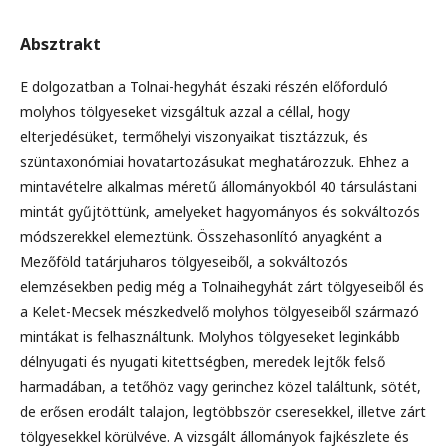
Absztrakt
E dolgozatban a Tolnai-hegyhát északi részén előforduló
molyhos tölgyeseket vizsgáltuk azzal a céllal, hogy
elterjedésüket, termőhelyi viszonyaikat tisztázzuk, és
szüntaxonómiai hovatartozásukat meghatározzuk. Ehhez a
mintavételre alkalmas méretű állományokból 40 társulástani
mintát gyűjtöttünk, amelyeket hagyományos és sokváltozós
módszerekkel elemeztünk. Összehasonlító anyagként a
Mezőföld tatárjuharos tölgyeseiből, a sokváltozós
elemzésekben pedig még a Tolnaihegyhát zárt tölgyeseiből és
a Kelet-Mecsek mészkedvelő molyhos tölgyeseiből származó
mintákat is felhasználtunk. Molyhos tölgyeseket leginkább
délnyugati és nyugati kitettségben, meredek lejtők felső
harmadában, a tetőhöz vagy gerinchez közel találtunk, sötét,
de erősen erodált talajon, legtöbbször cseresekkel, illetve zárt
tölgyesekkel körülvéve. A vizsgált állományok fajkészlete és