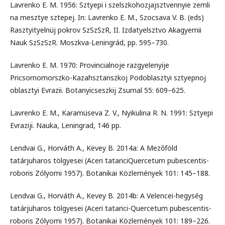
Lavrenko E. M. 1956: Sztyepi i szelszkohozjajsztvennyie zemli
na mesztye sztepej. In: Lavrenko E. M., Szocsava V. B. (eds)
Rasztyityelnüj pokrov SzSzSzR, II. Izdatyelsztvo Akagyemii
Nauk SzSzSzR. Moszkva-Leningrád, pp. 595–730.
Lavrenko E. M. 1970: Provincialnoje razgyelenyije
Pricsornomorszko-Kazahsztanszkoj Podoblasztyi sztyepnoj
oblasztyi Evrazii. Botanyicseszkij Zsurnal 55: 609–625.
Lavrenko E. M., Karamüseva Z. V., Nyikulina R. N. 1991: Sztyepi
Evraziji. Nauka, Leningrad, 146 pp.
Lendvai G., Horváth A., Kevey B. 2014a: A Mezőföld
tatárjuharos tölgyesei (Aceri tatariciQuercetum pubescentis-
roboris Zólyomi 1957). Botanikai Közlemények 101: 145–188.
Lendvai G., Horváth A., Kevey B. 2014b: A Velencei-hegység
tatárjuharos tölgyesei (Aceri tatarici-Quercetum pubescentis-
roboris Zólyomi 1957). Botanikai Közlemények 101: 189–226.