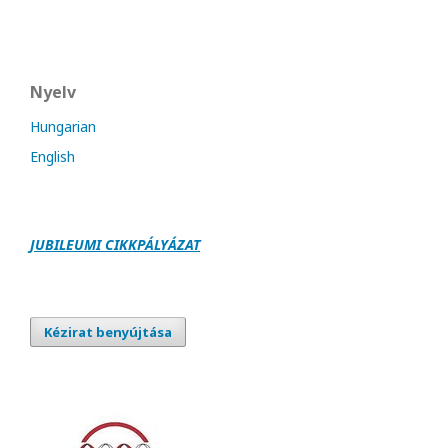
Nyelv
Hungarian
English
JUBILEUMI CIKKPÁLY
Á
ZAT
Kézirat benyújtása