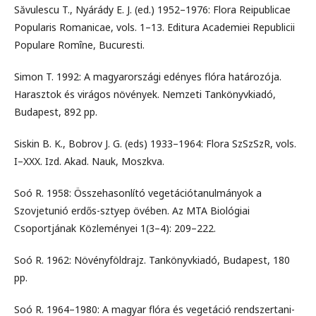
Săvulescu T., Nyárády E. J. (ed.) 1952–1976: Flora Reipublicae
Popularis Romanicae, vols. 1–13. Editura Academiei Republicii
Populare Romîne, Bucuresti.
Simon T. 1992: A magyarországi edényes flóra határozója.
Harasztok és virágos növények. Nemzeti Tankönyvkiadó,
Budapest, 892 pp.
Siskin B. K., Bobrov J. G. (eds) 1933–1964: Flora SzSzSzR, vols.
I–XXX. Izd. Akad. Nauk, Moszkva.
Soó R. 1958: Összehasonlító vegetációtanulmányok a
Szovjetunió erdős-sztyep övében. Az MTA Biológiai
Csoportjának Közleményei 1(3–4): 209–222.
Soó R. 1962: Növényföldrajz. Tankönyvkiadó, Budapest, 180
pp.
Soó R. 1964–1980: A magyar flóra és vegetáció rendszertani-