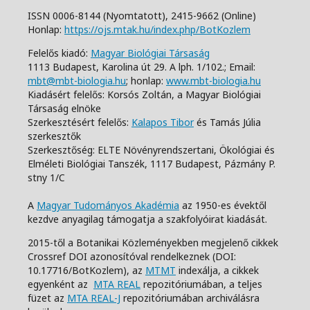
ISSN 0006-8144 (Nyomtatott),
2415-9662 (Online)
Honlap:
https://ojs.mtak.hu/index.php/BotKozlem
Felelős kiadó:
Magyar Biológiai Társaság
1113 Budapest, Karolina út 29. A lph. 1/102.;
Email:
mbt@mbt-biologia.hu
;
honlap:
www.mbt-biologia.hu
Kiadásért felelős: Korsós Zoltán, a Magyar Biológiai
Társaság elnöke
Szerkesztésért felelős:
Kalapos Tibor
és Tamás Júlia
szerkesztők
Szerkesztőség: ELTE Növényrendszertani, Ökológiai és
Elméleti Biológiai Tanszék,
1117 Budapest, Pázmány P.
stny 1/C
A
Magyar Tudományos Akadémia
az 1950-es évektől
kezdve anyagilag támogatja a szakfolyóirat kiadását.
2015-től a Botanikai Közleményekben megjelenő cikkek
Crossref DOI azonosítóval rendelkeznek (DOI:
10.17716/BotKozlem), az
MTMT
indexálja, a cikkek
egyenként az
MTA REAL
repozitóriumában, a teljes
füzet az
MTA REAL-J
repozitóriumában archiválásra