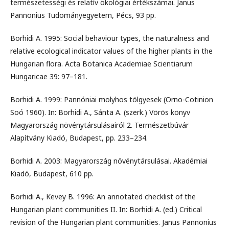
természetességi és relatív ökológiai értékszámai. Janus
Pannonius Tudományegyetem, Pécs, 93 pp.
Borhidi A. 1995: Social behaviour types, the naturalness and
relative ecological indicator values of the higher plants in the
Hungarian flora. Acta Botanica Academiae Scientiarum
Hungaricae 39: 97–181.
Borhidi A. 1999: Pannóniai molyhos tölgyesek (Orno-Cotinion
Soó 1960). In: Borhidi A., Sánta A. (szerk.) Vörös könyv
Magyarország növénytársulásairól 2. Természetbúvár
Alapítvány Kiadó, Budapest, pp. 233–234.
Borhidi A. 2003: Magyarország növénytársulásai. Akadémiai
Kiadó, Budapest, 610 pp.
Borhidi A., Kevey B. 1996: An annotated checklist of the
Hungarian plant communities II. In: Borhidi A. (ed.) Critical
revision of the Hungarian plant communities. Janus Pannonius