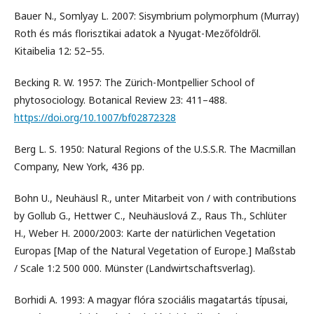
Bauer N., Somlyay L. 2007: Sisymbrium polymorphum (Murray)
Roth és más florisztikai adatok a Nyugat-Mezőföldről.
Kitaibelia 12: 52–55.
Becking R. W. 1957: The Zürich-Montpellier School of
phytosociology. Botanical Review 23: 411–488.
https://doi.org/10.1007/bf02872328
Berg L. S. 1950: Natural Regions of the U.S.S.R. The Macmillan
Company, New York, 436 pp.
Bohn U., Neuhäusl R., unter Mitarbeit von / with contributions
by Gollub G., Hettwer C., Neuhäuslová Z., Raus Th., Schlüter
H., Weber H. 2000/2003: Karte der natürlichen Vegetation
Europas [Map of the Natural Vegetation of Europe.] Maßstab
/ Scale 1:2 500 000. Münster (Landwirtschaftsverlag).
Borhidi A. 1993: A magyar flóra szociális magatartás típusai,