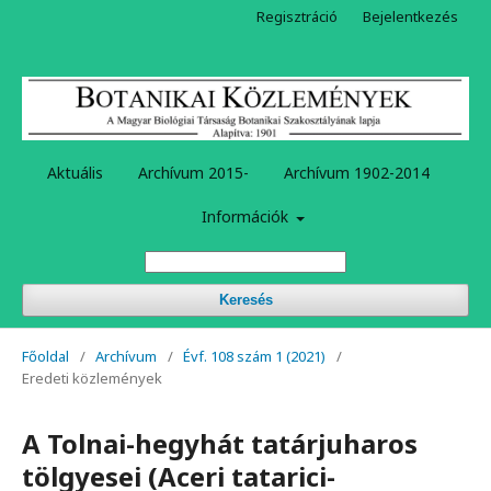
Regisztráció
Bejelentkezés
Aktuális
Archívum 2015-
Archívum 1902-2014
Információk
Keresés
Főoldal
/
Archívum
/
Évf. 108 szám 1 (2021)
/
Eredeti közlemények
A Tolnai-hegyhát tatárjuharos
tölgyesei (Aceri tatarici-