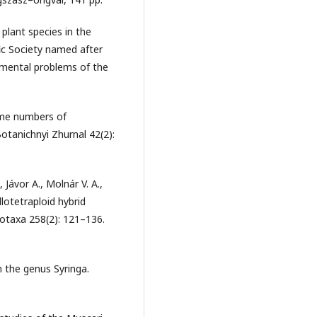
 plant species in the
fic Society named after
onmental problems of the
some numbers of
Botanichnyi Zhurnal 42(2):
 Jávor A., Molnár V. A.,
lotetraploid hybrid
totaxa 258(2): 121–136.
 the genus Syringa.