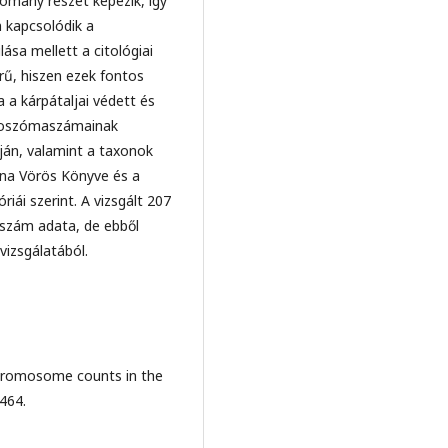
tomány részét képezik, így
 kapcsolódik a
ása mellett a citológiai
rű, hiszen ezek fontos
 a kárpátaljai védett és
omoszómaszámainak
pján, valamint a taxonok
jna Vörös Könyve és a
ái szerint. A vizsgált 207
aszám adata, de ebből
vizsgálatából.
Chromosome counts in the
464.