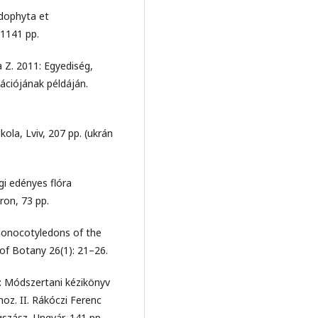
idophyta et
 1141 pp.
a Z. 2011: Egyediség,
ációjának példáján.
kola, Lviv, 207 pp. (ukrán
gi edényes flóra
ron, 73 pp.
onocotyledons of the
 of Botany 26(1): 21–26.
0: Módszertani kézikönyv
oz. II. Rákóczi Ferenc
egszász–Ungvár, 141 pp.