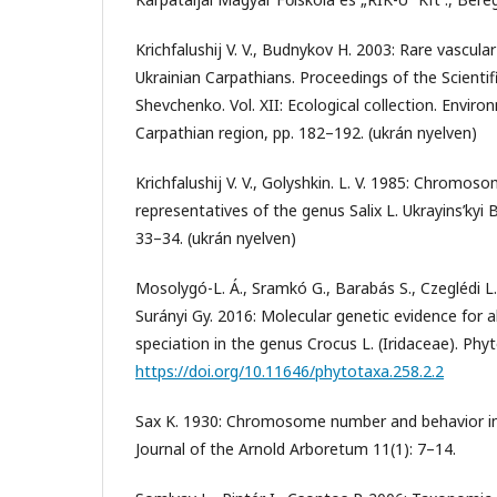
Krichfalushij V. V., Budnykov H. 2003: Rare vascular
Ukrainian Carpathians. Proceedings of the Scienti
Shevchenko. Vol. XII: Ecological collection. Envir
Carpathian region, pp. 182–192. (ukrán nyelven)
Krichfalushij V. V., Golyshkin. L. V. 1985: Chromo
representatives of the genus Salix L. Ukrayins’kyi 
33–34. (ukrán nyelven)
Mosolygó-L. Á., Sramkó G., Barabás S., Czeglédi L.,
Surányi Gy. 2016: Molecular genetic evidence for al
speciation in the genus Crocus L. (Iridaceae). Phy
https://doi.org/10.11646/phytotaxa.258.2.2
Sax K. 1930: Chromosome number and behavior in
Journal of the Arnold Arboretum 11(1): 7–14.