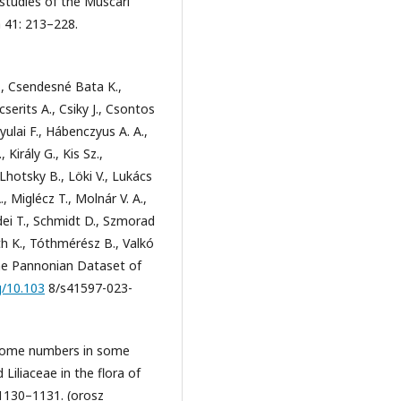
 studies of the Muscari
 41: 213–228.
D., Csendesné Bata K.,
cserits A., Csiky J., Csontos
yulai F., Hábenczyus A. A.,
Király G., Kis Sz.,
 Lhotsky B., Löki V., Lukács
 Miglécz T., Molnár V. A.,
dei T., Schmidt D., Szmorad
óth K., Tóthmérész B., Valkó
 the Pannonian Dataset of
g/10.103
8/s41597-023-
mosome numbers in some
Liliaceae in the flora of
 1130–1131. (orosz