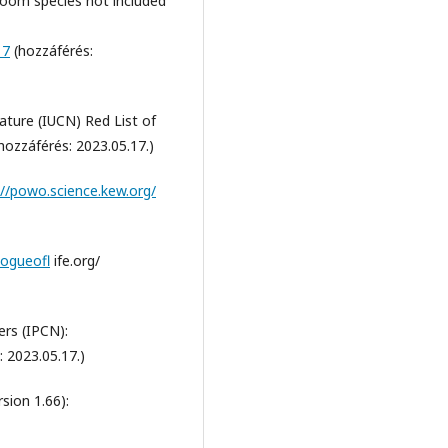
room species not included
17
(hozzáférés:
ature (IUCN) Red List of
hozzáférés: 2023.05.17.)
://powo.science.kew.org/
logueofl
ife.org/
rs (IPCN):
 2023.05.17.)
ion 1.66):