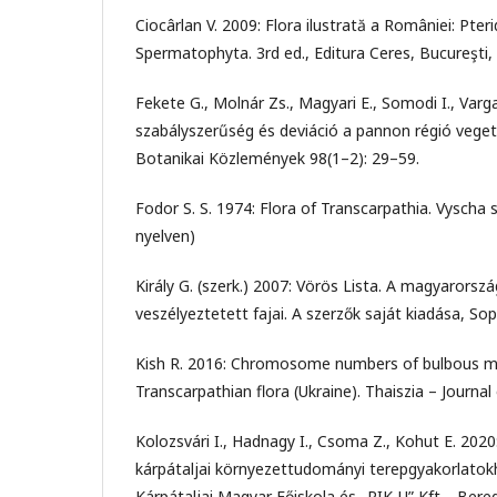
Ciocârlan V. 2009: Flora ilustrată a României: Pter
Spermatophyta. 3rd ed., Editura Ceres, Bucureşti,
Fekete G., Molnár Zs., Magyari E., Somodi I., Varg
szabályszerűség és deviáció a pannon régió veget
Botanikai Közlemények 98(1–2): 29–59.
Fodor S. S. 1974: Flora of Transcarpathia. Vyscha s
nyelven)
Király G. (szerk.) 2007: Vörös Lista. A magyarorszá
veszélyeztetett fajai. A szerzők saját kiadása, Sop
Kish R. 2016: Chromosome numbers of bulbous m
Transcarpathian flora (Ukraine). Thaiszia – Journal
Kolozsvári I., Hadnagy I., Csoma Z., Kohut E. 202
kárpátaljai környezettudományi terepgyakorlatokh
Kárpátaljai Magyar Főiskola és „RIK-U” Kft ., Ber