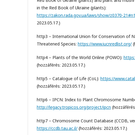
Red Book of Ukraine (plants) and plant and mush
in the Red Book of Ukraine (plants):
https://zakon.rada.gov.ua/laws/show/z0370-21#n
2023.05.17.)
http3 – International Union for Conservation of N
Threatened Species:
https://www.iucnredlist.org/
(
http4 – Plants of the World Online (POWO):
https
(hozzáférés: 2023.05.17.)
http5 – Catalogue of Life (CoL):
https://www.cata
(hozzáférés: 2023.05.17.)
http6 – IPCN: Index to Plant Chromosome Numbe
http://legacy.tropicos.org/project/ipcn
(hozzáférés:
http7 – Chromosome Count Database (CCDB, vers
https://ccdb.tau.ac.il/
(hozzáférés: 2023.05.17.)