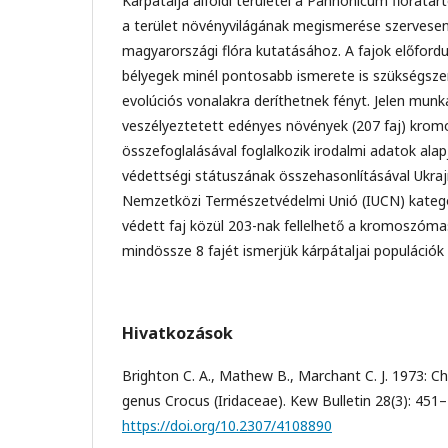
Kárpátalja alföldi területei a Pannonicum flóratar
a terület növényvilágának megismerése szervesen
magyarországi flóra kutatásához. A fajok előfordul
bélyegek minél pontosabb ismerete is szükségsze
evolúciós vonalakra deríthetnek fényt. Jelen munka
veszélyeztetett edényes növények (207 faj) kr
összefoglalásával foglalkozik irodalmi adatok ala
védettségi státuszának összehasonlításával Ukra
Nemzetközi Természetvédelmi Unió (IUCN) kategóri
védett faj közül 203-nak fellelhető a kromoszóm
mindössze 8 fajét ismerjük kárpátaljai populációk 
Hivatkozások
Brighton C. A., Mathew B., Marchant C. J. 1973: 
genus Crocus (Iridaceae). Kew Bulletin 28(3): 451–
https://doi.org/10.2307/4108890