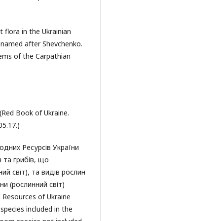
 flora in the Ukrainian
ty named after Shevchenko.
blems of the Carpathian
(Red Book of Ukraine.
05.17.)
родних Ресурсів України
 та грибів, що
ий світ), та видів рослин
ни (рослинний світ)
l Resources of Ukraine
species included in the