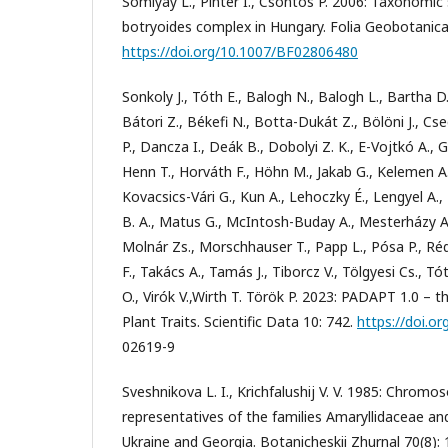
Somlyay L., Pintér I., Csontos P. 2006: Taxonomic
botryoides complex in Hungary. Folia Geobotanica
https://doi.org/10.1007/BF02806480
Sonkoly J., Tóth E., Balogh N., Balogh L., Bartha 
Bátori Z., Békefi N., Botta-Dukát Z., Bölöni J., Cse
P., Dancza I., Deák B., Dobolyi Z. K., E-Vojtkó A., G
Henn T., Horváth F., Höhn M., Jakab G., Kelemen A., 
Kovacsics-Vári G., Kun A., Lehoczky É., Lengyel A.,
B. A., Matus G., McIntosh-Buday A., Mesterházy A.,
Molnár Zs., Morschhauser T., Papp L., Pósa P., Ré
F., Takács A., Tamás J., Tiborcz V., Tölgyesi Cs., T
O., Virók V.,Wirth T. Török P. 2023: PADAPT 1.0 –
Plant Traits. Scientific Data 10: 742.
https://doi.or
02619-9
Sveshnikova L. I., Krichfalushij V. V. 1985: Chro
representatives of the families Amaryllidaceae and 
Ukraine and Georgia. Botanicheskii Zhurnal 70(8):