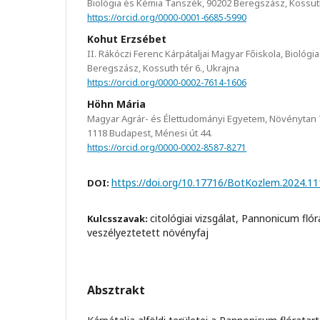
Biológia és Kémia Tanszék, 90202 Beregszász, Kossuth 
https://orcid.org/0000-0001-6685-5990
Kohut Erzsébet
II. Rákóczi Ferenc Kárpátaljai Magyar Főiskola, Biológ
Beregszász, Kossuth tér 6., Ukrajna
https://orcid.org/0000-0002-7614-1606
Höhn Mária
Magyar Agrár- és Élettudományi Egyetem, Növénytan
1118 Budapest, Ménesi út 44.
https://orcid.org/0000-0002-8587-8271
https://doi.org/10.17716/BotKozlem.2024.11
DOI:
citológiai vizsgálat, Pannonicum fló
Kulcsszavak:
veszélyeztetett növényfaj
Absztrakt