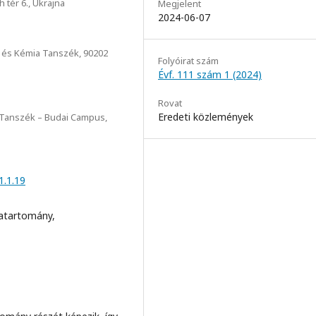
tér 6., Ukrajna
Megjelent
2024-06-07
ia és Kémia Tanszék, 90202
Folyóirat szám
Évf. 111 szám 1 (2024)
Rovat
Eredeti közlemények
 Tanszék – Budai Campus,
1.1.19
ratartomány,