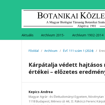
Aktuális
Archívum 2015-
Archívum 1902-2014
Főoldal
/
Archívum
/
Évf. 111 szám 1 (2024)
/
Ere
Kárpátalja védett hajtáso
értékei – előzetes eredmé
Kepics Andrea
Magyar Agrár- és Élettudományi Egyetem, Növénytan
1118 Budapest, Ménesi út 44.; II. Rákóczi Ferenc Kárpát