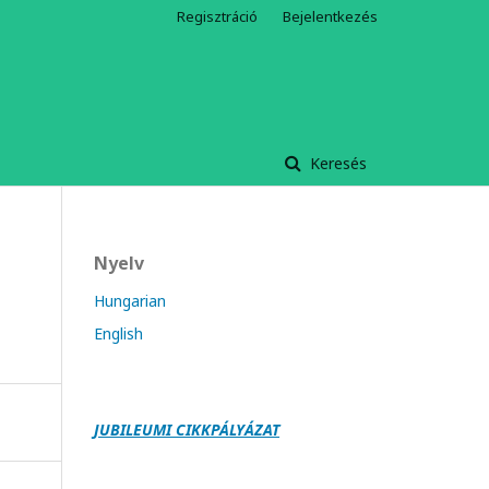
Regisztráció
Bejelentkezés
Keresés
Nyelv
Hungarian
English
JUBILEUMI CIKKPÁLY
Á
ZAT