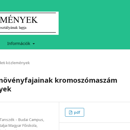
Információk
deti közlemények
s növényfajainak kromoszómaszám
nyek
pdf
 Tanszék – Budai Campus,
aljai Magyar Főiskola,