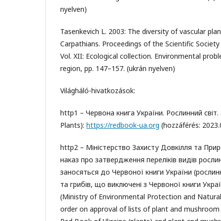
nyelven)
Tasenkevich L. 2003: The diversity of vascular plant
Carpathians. Proceedings of the Scientific Socie
Vol. XII: Ecological collection. Environmental pro
region, pp. 147–157. (ukrán nyelven)
Világháló-hivatkozások:
http1 – Червона книга України. Рослинний світ. 
Plants):
https://redbook-ua.org
(hozzáférés: 2023.
http2 – Міністерство Захисту Довкілля та При
наказ про затвердження переліків видів рослин
заносяться до Червоної книги України (рослинн
та грибів, що виключені з Червоної книги Украї
(Ministry of Environmental Protection and Natura
order on approval of lists of plant and mushroom 