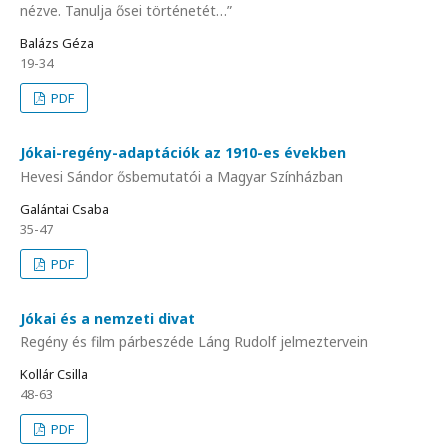
nézve. Tanulja ősei történetét…”
Balázs Géza
19-34
PDF
Jókai-regény-adaptációk az 1910-es években
Hevesi Sándor ősbemutatói a Magyar Színházban
Galántai Csaba
35-47
PDF
Jókai és a nemzeti divat
Regény és film párbeszéde Láng Rudolf jelmeztervein
Kollár Csilla
48-63
PDF