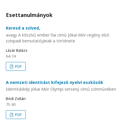
Esettanulmányok
Keresd a szíved,
avagy A kőszívű ember fiai című Jókai Mór-regény első
színpadi bemutatójának a története
Lázár Balázs
64-74
PDF
A nemzeti identitást kifejező nyelvi eszközök
Identitáskép Jókai Mór Olympi verseny című színművében
Bódi Zoltán
75-90
PDF