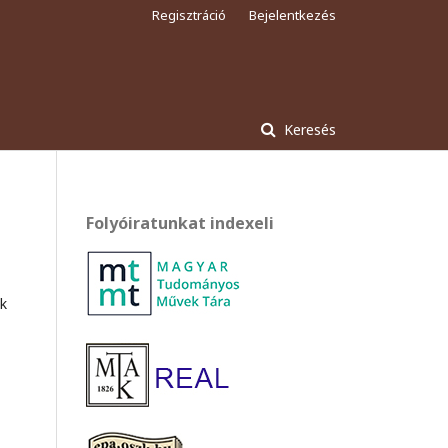
Regisztráció
Bejelentkezés
Keresés
Folyóiratunkat indexeli
ik