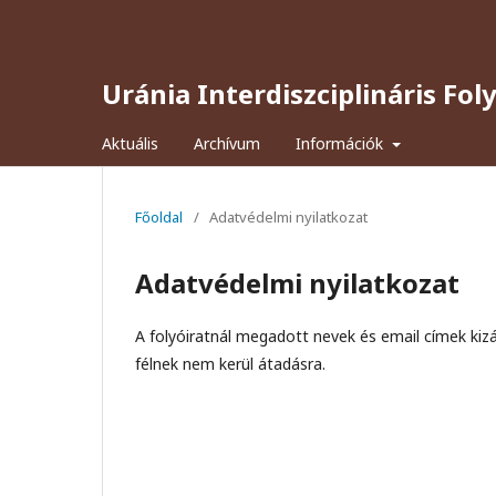
Uránia Interdiszciplináris Fol
Aktuális
Archívum
Információk
Főoldal
/
Adatvédelmi nyilatkozat
Adatvédelmi nyilatkozat
A folyóiratnál megadott nevek és email címek kizá
félnek nem kerül átadásra.