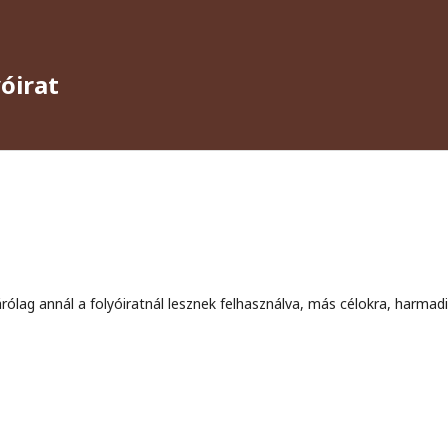
yóirat
rólag annál a folyóiratnál lesznek felhasználva, más célokra, harmad