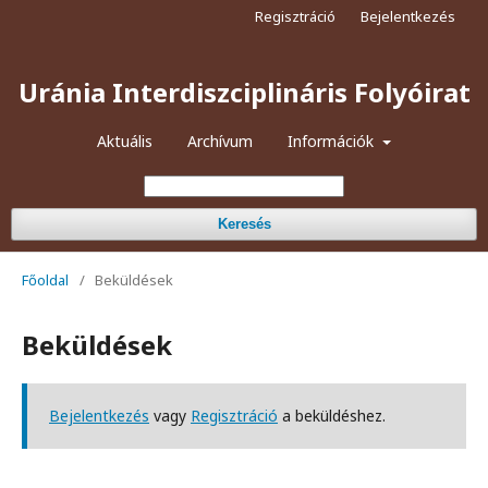
Regisztráció
Bejelentkezés
Uránia Interdiszciplináris Folyóirat
Aktuális
Archívum
Információk
Keresés
Főoldal
/
Beküldések
Beküldések
Bejelentkezés
vagy
Regisztráció
a beküldéshez.