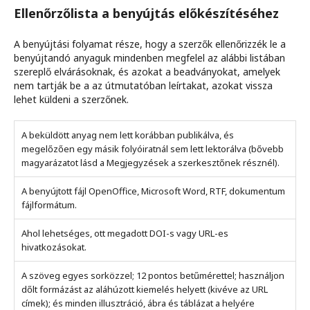
Ellenőrzőlista a benyújtás előkészítéséhez
A benyújtási folyamat része, hogy a szerzők ellenőrizzék le a
benyújtandó anyaguk mindenben megfelel az alábbi listában
szereplő elvárásoknak, és azokat a beadványokat, amelyek
nem tartják be a az útmutatóban leírtakat, azokat vissza
lehet küldeni a szerzőnek.
A beküldött anyag nem lett korábban publikálva, és
megelőzően egy másik folyóiratnál sem lett lektorálva (bővebb
magyarázatot lásd a Megjegyzések a szerkesztőnek résznél).
A benyújtott fájl OpenOffice, Microsoft Word, RTF, dokumentum
fájlformátum.
Ahol lehetséges, ott megadott DOI-s vagy URL-es
hivatkozásokat.
A szöveg egyes sorközzel; 12 pontos betűmérettel; használjon
dőlt formázást az aláhúzott kiemelés helyett (kivéve az URL
címek); és minden illusztráció, ábra és táblázat a helyére