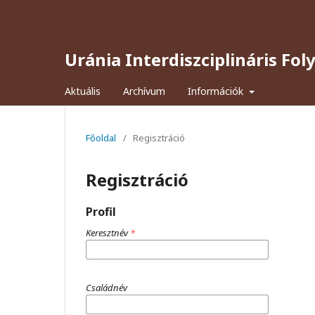
Uránia Interdiszciplináris Fol
Aktuális
Archívum
Információk
Főoldal
/
Regisztráció
Regisztráció
Profil
Keresztnév
*
Családnév