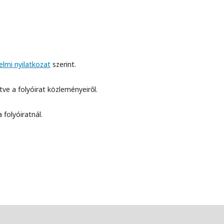
lmi nyilatkozat
szerint.
etve a folyóirat közleményeiről.
 folyóiratnál.