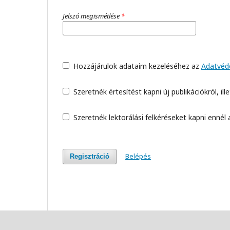
Jelszó megismétlése
*
Hozzájárulok adataim kezeléséhez az
Adatvéde
Szeretnék értesítést kapni új publikációkról, ill
Szeretnék lektorálási felkéréseket kapni ennél a
Belépés
Regisztráció