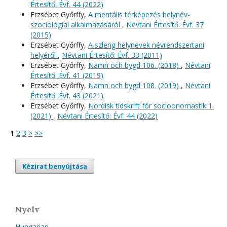
Értesítő: Évf. 44 (2022)
Erzsébet Győrffy,
A mentális térképezés helynév-
szociológiai alkalmazásáról
,
Névtani Értesítő: Évf. 37
(2015)
Erzsébet Győrffy,
A szleng helynevek névrendszertani
helyéről
,
Névtani Értesítő: Évf. 33 (2011)
Erzsébet Győrffy,
Namn och bygd 106. (2018)
,
Névtani
Értesítő: Évf. 41 (2019)
Erzsébet Győrffy,
Namn och bygd 108. (2019)
,
Névtani
Értesítő: Évf. 43 (2021)
Erzsébet Győrffy,
Nordisk tidskrift för socioonomastik 1.
(2021)
,
Névtani Értesítő: Évf. 44 (2022)
1
2
3
>
>>
Kézirat benyújtása
Nyelv
Hungarian