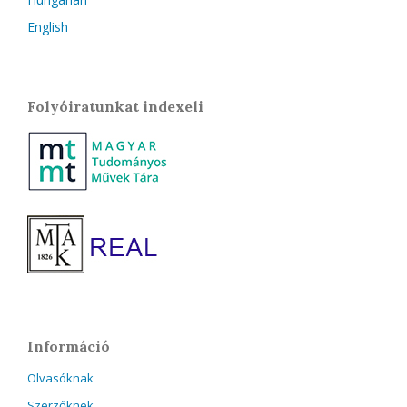
English
Folyóiratunkat indexeli
Információ
Olvasóknak
Szerzőknek