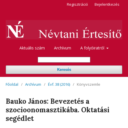
Regisztráció
Bejelentkezés
Aktuális szám
Archívum
A folyóiratról
Keresés
Főoldal
/
Archívum
/
Évf. 38 (2016)
/
Könyvszemle
Bauko János: Bevezetés a
szocioonomasztikába. Oktatási
segédlet