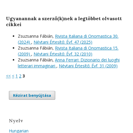
Ugyanannak a szerző(k)nek a legtöbbet olvasott
cikkei
Zsuzsanna Fábián,
Rivista Italiana di Onomastica 30.
(2024)
,
Névtani Értesítő: Évf. 47 (2025)
Zsuzsanna Fábián,
Rivista Italiana di Onomastica 15.
(2009)
,
Névtani Értesítő: Évf. 32 (2010)
Zsuzsanna Fábián,
Anna Ferrari: Dizionario dei luoghi
letterari immaginari
,
Névtani Értesítő: Évf. 31 (2009)
<<
<
1
2
3
Kézirat benyújtása
Nyelv
Hungarian