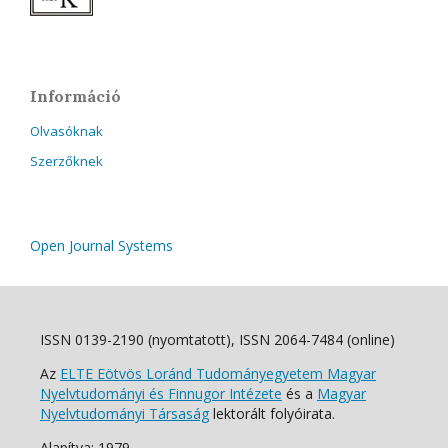
Információ
Olvasóknak
Szerzőknek
Open Journal Systems
ISSN 0139-2190 (nyomtatott), ISSN 2064-7484 (online)
Az
ELTE Eötvös Loránd Tudományegyetem Magyar
Nyelvtudományi és Finnugor Intézete
és a
Magyar
Nyelvtudományi Társaság
lektorált folyóirata.
Alapítva: 1979.