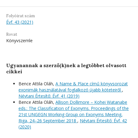
Folyóirat szám
Évf. 43 (2021)
Rovat
Könyvszemle
Ugyanannak a szerző(k)nek a legtöbbet olvasott
cikkei
Bence Attila Oláh,
A Name & Place című könyvsorozat
exonimák használatával foglalkozó újabb köteteiről
,
Névtani Értesítő: Évf. 41 (2019)
Bence Attila Oláh,
Allison Dollimore – Kohei Watanabe
eds.: The Classification of Exonyms. Proceedings of the
21st UNGEGN Working Group on Exonyms Meeting,
Riga, 24–26 September 2018
,
Névtani Értesítő: Évf. 42
(2020)