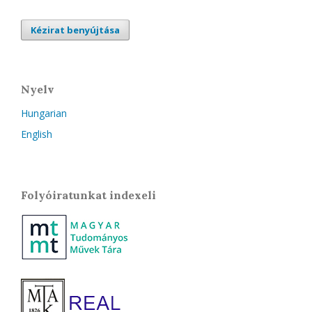
Kézirat benyújtása
Nyelv
Hungarian
English
Folyóiratunkat indexeli