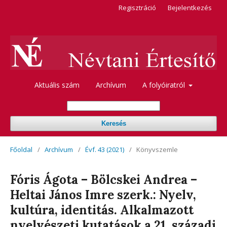
Regisztráció
Bejelentkezés
Aktuális szám
Archívum
A folyóiratról
Keresés
Főoldal
/
Archívum
/
Évf. 43 (2021)
/
Könyvszemle
Fóris Ágota – Bölcskei Andrea –
Heltai János Imre szerk.: Nyelv,
kultúra, identitás. Alkalmazott
nyelvészeti kutatások a 21. századi