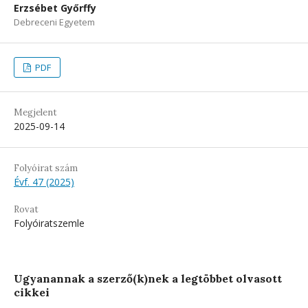
Erzsébet Győrffy
Debreceni Egyetem
PDF
Megjelent
2025-09-14
Folyóirat szám
Évf. 47 (2025)
Rovat
Folyóiratszemle
Ugyanannak a szerző(k)nek a legtöbbet olvasott
cikkei