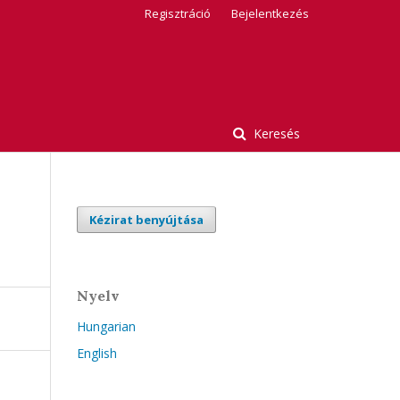
Regisztráció
Bejelentkezés
Keresés
Kézirat benyújtása
Nyelv
Hungarian
English