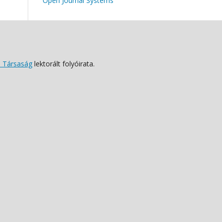
Open Journal Systems
 Társaság
lektorált folyóirata.