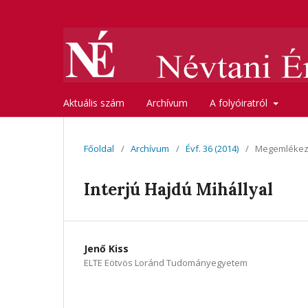
Aktuális szám
Archívum
A folyóiratról
Főoldal
/
Archívum
/
Évf. 36 (2014)
/
Megemléke
Interjú Hajdú Mihállyal
Jenő Kiss
ELTE Eötvös Loránd Tudományegyetem