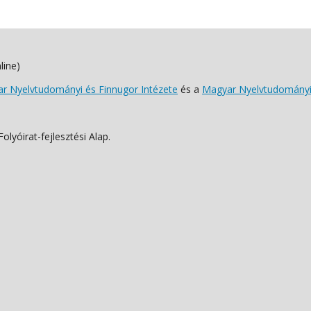
line)
 Nyelvtudományi és Finnugor Intézete
és a
Magyar Nyelvtudományi
lyóirat-fejlesztési Alap.